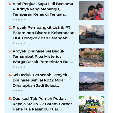
Viral Penjual Sapu Lidi Bersama
Putrinya yang Menangis,
Tamparan Keras di Tengah
Maraknya Korupsi
Proyek Pembangkit Listrik PT
Batamindo Disorot: Keberadaan
TKA Tiongkok dan Larangan
Liputan Wartawan Jadi
Perhatian
Proyek Drainase Sei Beduk
Terhambat Pipa Misterius,
Warga Desak Pemerintah Buka
Hasil Uji Sampel Air
Sei Beduk Berbenah! Proyek
Drainase Senilai Rp32 Miliar
Diharapkan Jadi Solusi
Permanen Atasi Banjir
Dedikasi Tak Pernah Pudar,
Kepala SMPN 27 Batam Borbor
Hehe Tua Pasaribu Tuai