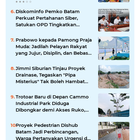
Apresiasi Orang Tua Murid
Diskominfo Pemko Batam
Perkuat Pertahanan Siber,
Satukan OPD Tingkatkan
Keamanan Informasi
Pemerintah
Prabowo kepada Pamong Praja
Muda: Jadilah Pelayan Rakyat
yang Jujur, Disiplin, dan Bebas
Korupsi
Jimmi Siburian Tinjau Proyek
Drainase, Tegaskan "Pipa
Misterius" Tak Boleh Hambat
Pembangunan di Sei Beduk
Trotoar Baru di Depan Cammo
Industrial Park Diduga
Dibongkar demi Akses Ruko,
Pejalan Kaki Kecewa
Proyek Pedestrian Dishub
Batam Jadi Perbincangan,
Warga Pertanyakan Urgensi dan