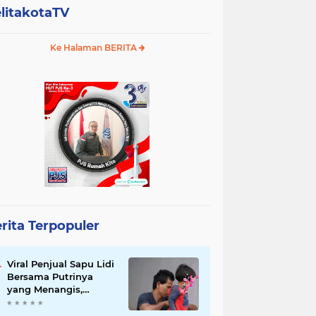
litakotaTV
Ke Halaman BERITA
rita Terpopuler
Viral Penjual Sapu Lidi
Bersama Putrinya
yang Menangis,
Tamparan Keras di
Tengah Maraknya