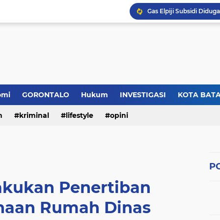
omi
GORONTALO
Hukum
INVESTIGASI
KOTA BAT
n
kriminal
lifestyle
opini
PO
akukan Penertiban
naan Rumah Dinas