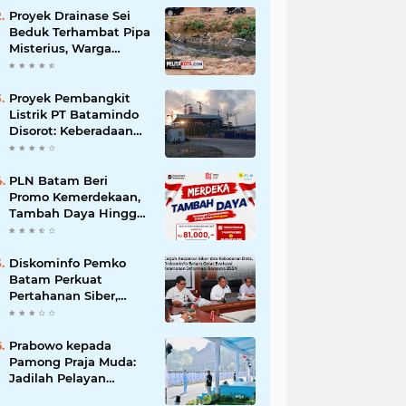
Korupsi
Proyek Drainase Sei
Beduk Terhambat Pipa
Misterius, Warga
Desak Pemerintah
Buka Hasil Uji Sampel
Air
Proyek Pembangkit
Listrik PT Batamindo
Disorot: Keberadaan
TKA Tiongkok dan
Larangan Liputan
Wartawan Jadi
PLN Batam Beri
Perhatian
Promo Kemerdekaan,
Tambah Daya Hingga
11.000 VA Hanya Rp81
Ribu
Diskominfo Pemko
Batam Perkuat
Pertahanan Siber,
Satukan OPD
Tingkatkan Keamanan
Informasi Pemerintah
Prabowo kepada
Pamong Praja Muda:
Jadilah Pelayan
Rakyat yang Jujur,