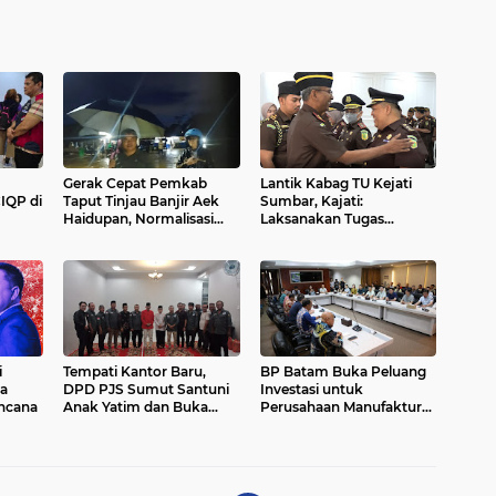
Gerak Cepat Pemkab
Lantik Kabag TU Kejati
IQP di
Taput Tinjau Banjir Aek
Sumbar, Kajati:
Haidupan, Normalisasi
Laksanakan Tugas
m
Dipercepat
dengan Hati yang Tulus
i
Tempati Kantor Baru,
BP Batam Buka Peluang
a
DPD PJS Sumut Santuni
Investasi untuk
ncana
Anak Yatim dan Buka
Perusahaan Manufaktur
Puasa Bersama
Tiongkok