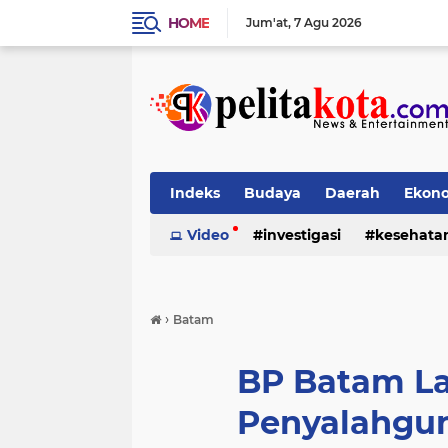
HOME
Jum'at
7 Agu 2026
Indeks
Budaya
Daerah
Ekon
Pendidikan
Video
investigasi
Politik
Sosial
kesehata
›
Batam
BP Batam L
Penyalahgu