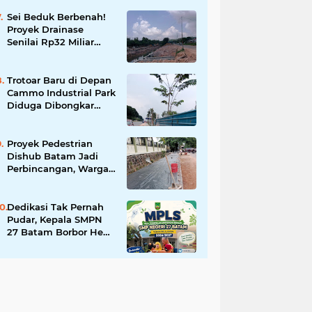
Disiplin, dan Bebas
Korupsi
Sei Beduk Berbenah!
Proyek Drainase
Senilai Rp32 Miliar
Diharapkan Jadi Solusi
Permanen Atasi Banjir
Trotoar Baru di Depan
Cammo Industrial Park
Diduga Dibongkar
demi Akses Ruko,
Pejalan Kaki Kecewa
Proyek Pedestrian
Dishub Batam Jadi
Perbincangan, Warga
Pertanyakan Urgensi
dan Efektivitas
Penggunaan APBD
Dedikasi Tak Pernah
Pudar, Kepala SMPN
27 Batam Borbor Hehe
Tua Pasaribu Tuai
Apresiasi Orang Tua
Murid