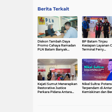
Berita Terkait
Diskon Tambah Daya
BP Batam Tinjau
Promo Cahaya Ramadan
Kesiapan Layanan C
PLN Batam Banyak
Terminal Ferry
Diminati Pelanggan
Internasional Bata
Centre
Kejati Sumut Menerapkan
Nikel Sultra: Potens
Restorative Justice
Terpendam di Antar
Perkara Pidana Antara
Kemiskinan dan Be
Ibu dan Anak Kandung