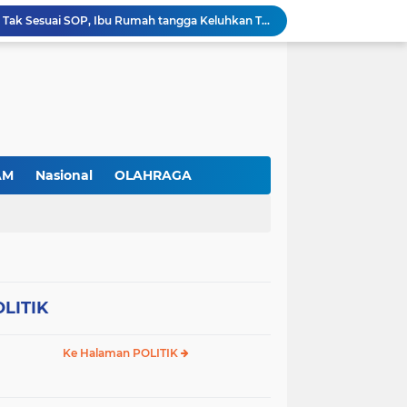
Gas Elpiji Subsidi Diduga Tak Sesuai SOP, Ibu Rumah tangga Keluhkan Tabung Bersiegel Rusak
Sei Beduk Berbenah! Proyek Drainase Senilai Rp32 Miliar Diharapkan Jadi Solusi Permanen Atasi Banjir
Viral Penjual Sapu Lidi Bersama Putrinya yang Menangis, Tamparan Keras di Tengah Maraknya Korupsi
Proyek Drainase Sei Beduk Terhambat Pipa Misterius, Warga Desak Pemerintah Buka Hasil Uji Sampel Air
PLN Batam Beri Promo Kemerdekaan, Tambah Daya Hingga 11.000 VA Hanya Rp81 Ribu
TNI AL Tangkap Penambang Timah Ilegal di Pekajang, Diharapkan Ungkap Jaringan hingga Dalang Utama
Tinjau Pabrik Motor Listrik, Wapres Gibran Ajak SMK dan Kampus Perkuat Ekosistem Industri EV
Srikandi PLN Batam Perkuat Kesiapsiagaan Bencana di Lingkungan Pendidikan, Serahkan APAR dan Rambu K3
AM
Nasional
OLAHRAGA
Prabowo kepada Pamong Praja Muda: Jadilah Pelayan Rakyat yang Jujur, Disiplin, dan Bebas Korupsi
Antusiasme Masyarakat Membludak, 128.331 Pendaftar Ikuti War Ticket Upacara HUT ke-81 Kemerdekaan RI di Istana
LITIK
Ke Halaman POLITIK