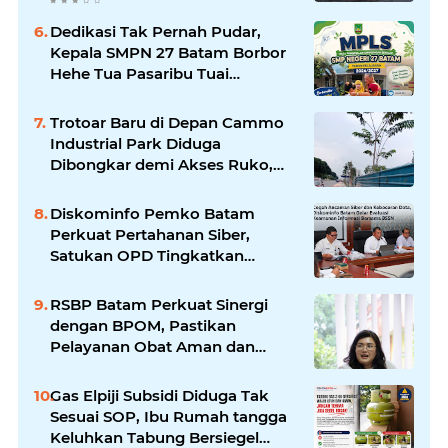
Liputan Wartawan Jadi
Perhatian
Dedikasi Tak Pernah Pudar,
Kepala SMPN 27 Batam Borbor
Hehe Tua Pasaribu Tuai
Apresiasi Orang Tua Murid
Trotoar Baru di Depan Cammo
Industrial Park Diduga
Dibongkar demi Akses Ruko,
Pejalan Kaki Kecewa
Diskominfo Pemko Batam
Perkuat Pertahanan Siber,
Satukan OPD Tingkatkan
Keamanan Informasi
Pemerintah
RSBP Batam Perkuat Sinergi
dengan BPOM, Pastikan
Pelayanan Obat Aman dan
Bermutu
Gas Elpiji Subsidi Diduga Tak
Sesuai SOP, Ibu Rumah tangga
Keluhkan Tabung Bersiegel