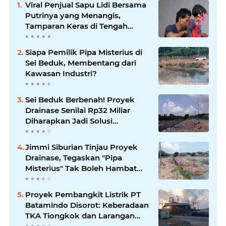
Viral Penjual Sapu Lidi Bersama
Putrinya yang Menangis,
Tamparan Keras di Tengah
Maraknya Korupsi
Siapa Pemilik Pipa Misterius di
Sei Beduk, Membentang dari
Kawasan Industri?
Sei Beduk Berbenah! Proyek
Drainase Senilai Rp32 Miliar
Diharapkan Jadi Solusi
Permanen Atasi Banjir
Jimmi Siburian Tinjau Proyek
Drainase, Tegaskan "Pipa
Misterius" Tak Boleh Hambat
Pembangunan di Sei Beduk
Proyek Pembangkit Listrik PT
Batamindo Disorot: Keberadaan
TKA Tiongkok dan Larangan