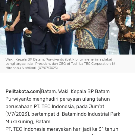
Wakil Kepala BP Batam, Purwiyanto (batik biru) menerima plakat
penghargaan dari President dan CEO of Toshiba TEC Corporation, Mr.
Hironobu Nishikori. (07/07/3023)
Pelitakota.com
|Batam,
Wakil Kepala BP Batam
Purwiyanto menghadiri perayaan ulang tahun
perusahaan PT. TEC Indonesia, pada Jum’at
(7/7/2023), bertempat di Batamindo Industrial Park
Mukakuning, Batam.
PT. TEC Indonesia merayakan hari jadi ke 31 tahun.