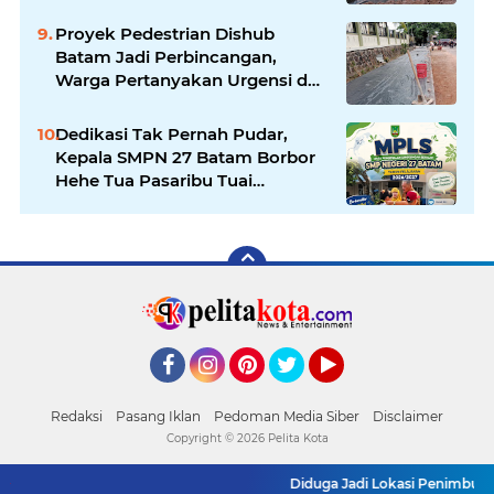
Permanen Atasi Banjir
Proyek Pedestrian Dishub
Batam Jadi Perbincangan,
Warga Pertanyakan Urgensi dan
Efektivitas Penggunaan APBD
Dedikasi Tak Pernah Pudar,
Kepala SMPN 27 Batam Borbor
Hehe Tua Pasaribu Tuai
Apresiasi Orang Tua Murid
Facebook
Instagram
Pinterest
Twitter
YouTube
Redaksi
Pasang Iklan
Pedoman Media Siber
Disclaimer
Copyright ©
2026 Pelita Kota
Diduga Jadi Lokasi Penimbunan 