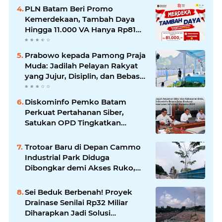
Perhatian
PLN Batam Beri Promo
Kemerdekaan, Tambah Daya
Hingga 11.000 VA Hanya Rp81
Ribu
Prabowo kepada Pamong Praja
Muda: Jadilah Pelayan Rakyat
yang Jujur, Disiplin, dan Bebas
Korupsi
Diskominfo Pemko Batam
Perkuat Pertahanan Siber,
Satukan OPD Tingkatkan
Keamanan Informasi
Pemerintah
Trotoar Baru di Depan Cammo
Industrial Park Diduga
Dibongkar demi Akses Ruko,
Pejalan Kaki Kecewa
Sei Beduk Berbenah! Proyek
Drainase Senilai Rp32 Miliar
Diharapkan Jadi Solusi