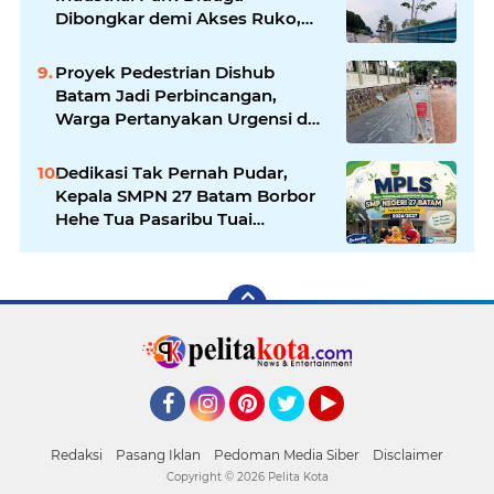
Dibongkar demi Akses Ruko,
Pejalan Kaki Kecewa
Proyek Pedestrian Dishub
Batam Jadi Perbincangan,
Warga Pertanyakan Urgensi dan
Efektivitas Penggunaan APBD
Dedikasi Tak Pernah Pudar,
Kepala SMPN 27 Batam Borbor
Hehe Tua Pasaribu Tuai
Apresiasi Orang Tua Murid
Facebook
Instagram
Pinterest
Twitter
YouTube
Redaksi
Pasang Iklan
Pedoman Media Siber
Disclaimer
Copyright ©
2026 Pelita Kota