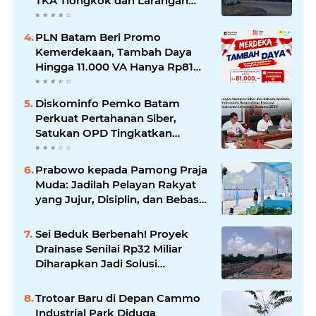
TKA Tiongkok dan Larangan
Liputan Wartawan Jadi
Perhatian
PLN Batam Beri Promo
Kemerdekaan, Tambah Daya
Hingga 11.000 VA Hanya Rp81
Ribu
Diskominfo Pemko Batam
Perkuat Pertahanan Siber,
Satukan OPD Tingkatkan
Keamanan Informasi
Pemerintah
Prabowo kepada Pamong Praja
Muda: Jadilah Pelayan Rakyat
yang Jujur, Disiplin, dan Bebas
Korupsi
Sei Beduk Berbenah! Proyek
Drainase Senilai Rp32 Miliar
Diharapkan Jadi Solusi
Permanen Atasi Banjir
Trotoar Baru di Depan Cammo
Industrial Park Diduga