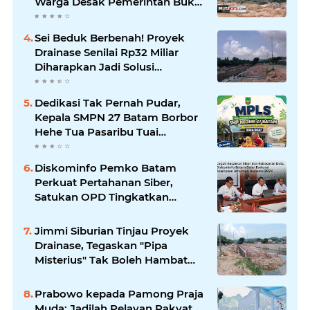
Warga Desak Pemerintah Buka
Hasil Uji Sampel Air
Sei Beduk Berbenah! Proyek
Drainase Senilai Rp32 Miliar
Diharapkan Jadi Solusi
Permanen Atasi Banjir
Dedikasi Tak Pernah Pudar,
Kepala SMPN 27 Batam Borbor
Hehe Tua Pasaribu Tuai
Apresiasi Orang Tua Murid
Diskominfo Pemko Batam
Perkuat Pertahanan Siber,
Satukan OPD Tingkatkan
Keamanan Informasi
Pemerintah
Jimmi Siburian Tinjau Proyek
Drainase, Tegaskan "Pipa
Misterius" Tak Boleh Hambat
Pembangunan di Sei Beduk
Prabowo kepada Pamong Praja
Muda: Jadilah Pelayan Rakyat