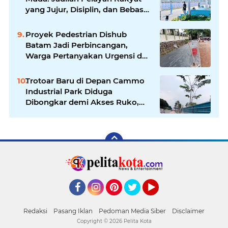
yang Jujur, Disiplin, dan Bebas
Korupsi
Proyek Pedestrian Dishub
Batam Jadi Perbincangan,
Warga Pertanyakan Urgensi dan
Efektivitas Penggunaan APBD
Trotoar Baru di Depan Cammo
Industrial Park Diduga
Dibongkar demi Akses Ruko,
Pejalan Kaki Kecewa
Facebook
Instagram
Pinterest
Twitter
YouTube
Redaksi
Pasang Iklan
Pedoman Media Siber
Disclaimer
Copyright ©
2026 Pelita Kota