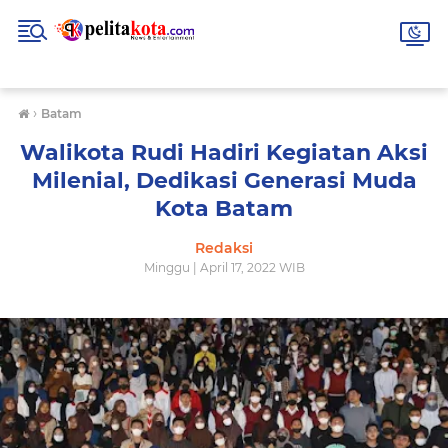
›
Batam
Walikota Rudi Hadiri Kegiatan Aksi
Milenial, Dedikasi Generasi Muda
Kota Batam
Redaksi
Minggu | April 17, 2022 WIB