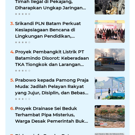
Timah Ilegal di Pekajang,
Diharapkan Ungkap Jaringan
hingga Dalang Utama
Srikandi PLN Batam Perkuat
Kesiapsiagaan Bencana di
Lingkungan Pendidikan,
Serahkan APAR dan Rambu K3
Proyek Pembangkit Listrik PT
Batamindo Disorot: Keberadaan
TKA Tiongkok dan Larangan
Liputan Wartawan Jadi
Perhatian
Prabowo kepada Pamong Praja
Muda: Jadilah Pelayan Rakyat
yang Jujur, Disiplin, dan Bebas
Korupsi
Proyek Drainase Sei Beduk
Terhambat Pipa Misterius,
Warga Desak Pemerintah Buka
Hasil Uji Sampel Air