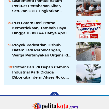
Diskominfo Pemko Batam
Perkuat Pertahanan Siber,
Satukan OPD Tingkatkan
Keamanan Informasi
Pemerintah
PLN Batam Beri Promo
Kemerdekaan, Tambah Daya
Hingga 11.000 VA Hanya Rp81
Ribu
Proyek Pedestrian Dishub
Batam Jadi Perbincangan,
Warga Pertanyakan Urgensi dan
Efektivitas Penggunaan APBD
Trotoar Baru di Depan Cammo
Industrial Park Diduga
Dibongkar demi Akses Ruko,
Pejalan Kaki Kecewa