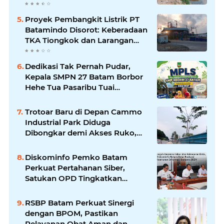
Pembangunan di Sei Beduk
Proyek Pembangkit Listrik PT
Batamindo Disorot: Keberadaan
TKA Tiongkok dan Larangan
Liputan Wartawan Jadi
Perhatian
Dedikasi Tak Pernah Pudar,
Kepala SMPN 27 Batam Borbor
Hehe Tua Pasaribu Tuai
Apresiasi Orang Tua Murid
Trotoar Baru di Depan Cammo
Industrial Park Diduga
Dibongkar demi Akses Ruko,
Pejalan Kaki Kecewa
Diskominfo Pemko Batam
Perkuat Pertahanan Siber,
Satukan OPD Tingkatkan
Keamanan Informasi
Pemerintah
RSBP Batam Perkuat Sinergi
dengan BPOM, Pastikan
Pelayanan Obat Aman dan