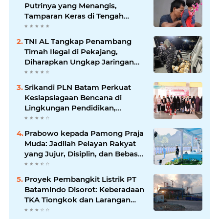
Putrinya yang Menangis,
Tamparan Keras di Tengah
Maraknya Korupsi
TNI AL Tangkap Penambang
Timah Ilegal di Pekajang,
Diharapkan Ungkap Jaringan
hingga Dalang Utama
Srikandi PLN Batam Perkuat
Kesiapsiagaan Bencana di
Lingkungan Pendidikan,
Serahkan APAR dan Rambu K3
Prabowo kepada Pamong Praja
Muda: Jadilah Pelayan Rakyat
yang Jujur, Disiplin, dan Bebas
Korupsi
Proyek Pembangkit Listrik PT
Batamindo Disorot: Keberadaan
TKA Tiongkok dan Larangan
Liputan Wartawan Jadi