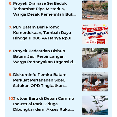
Perhatian
Proyek Drainase Sei Beduk
Terhambat Pipa Misterius,
Warga Desak Pemerintah Buka
Hasil Uji Sampel Air
PLN Batam Beri Promo
Kemerdekaan, Tambah Daya
Hingga 11.000 VA Hanya Rp81
Ribu
Proyek Pedestrian Dishub
Batam Jadi Perbincangan,
Warga Pertanyakan Urgensi dan
Efektivitas Penggunaan APBD
Diskominfo Pemko Batam
Perkuat Pertahanan Siber,
Satukan OPD Tingkatkan
Keamanan Informasi
Pemerintah
Trotoar Baru di Depan Cammo
Industrial Park Diduga
Dibongkar demi Akses Ruko,
Pejalan Kaki Kecewa