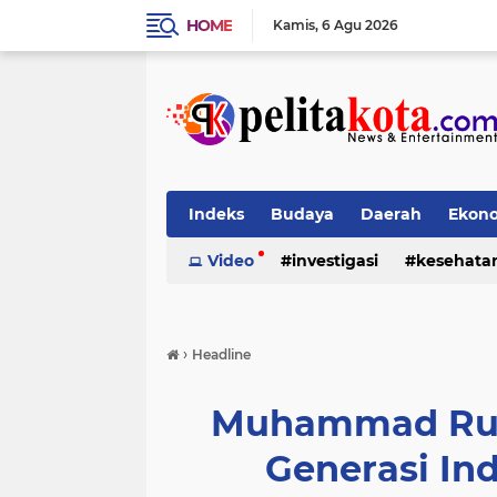
HOME
Kamis
6 Agu 2026
Indeks
Budaya
Daerah
Ekon
Pendidikan
Video
investigasi
Politik
Sosial
kesehata
›
Headline
Muhammad Rudi
Generasi In