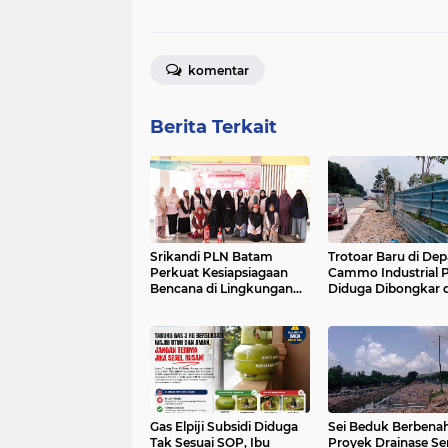
komentar
Berita Terkait
Srikandi PLN Batam
Trotoar Baru di De
Perkuat Kesiapsiagaan
Cammo Industrial 
Bencana di Lingkungan
Diduga Dibongkar 
Pendidikan, Serahkan
Akses Ruko, Pejala
APAR dan Rambu K3
Kecewa
Gas Elpiji Subsidi Diduga
Sei Beduk Berbenah
Tak Sesuai SOP, Ibu
Proyek Drainase Sen