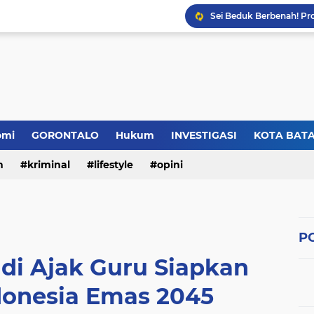
omi
GORONTALO
Hukum
INVESTIGASI
KOTA BAT
n
kriminal
lifestyle
opini
PO
 Ajak Guru Siapkan
donesia Emas 2045