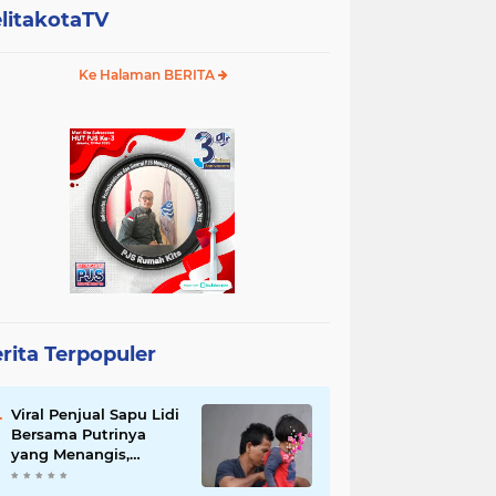
litakotaTV
Ke Halaman BERITA
rita Terpopuler
Viral Penjual Sapu Lidi
Bersama Putrinya
yang Menangis,
Tamparan Keras di
Tengah Maraknya