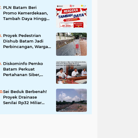
Larangan Liputan
Wartawan Jadi
PLN Batam Beri
Perhatian
Promo Kemerdekaan,
Tambah Daya Hingga
11.000 VA Hanya Rp81
Ribu
Proyek Pedestrian
Dishub Batam Jadi
Perbincangan, Warga
Pertanyakan Urgensi
dan Efektivitas
Penggunaan APBD
Diskominfo Pemko
Batam Perkuat
Pertahanan Siber,
Satukan OPD
Tingkatkan Keamanan
Informasi Pemerintah
Sei Beduk Berbenah!
Proyek Drainase
Senilai Rp32 Miliar
Diharapkan Jadi Solusi
Permanen Atasi Banjir