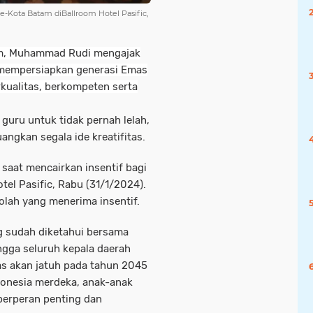
e-Kota Batam diBallroom Hotel Pasific,
m, Muhammad Rudi mengajak
mempersiapkan generasi Emas
kualitas, berkompeten serta
uru untuk tidak pernah lelah,
ngkan segala ide kreatifitas.
saat mencairkan insentif bagi
el Pasific, Rabu (31/1/2024).
kolah yang menerima insentif.
g sudah diketahui bersama
ngga seluruh kepala daerah
s akan jatuh pada tahun 2045
donesia merdeka, anak-anak
 berperan penting dan