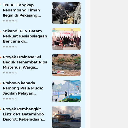
Korupsi
TNI AL Tangkap
Penambang Timah
Ilegal di Pekajang,
Diharapkan Ungkap
Jaringan hingga
Dalang Utama
Srikandi PLN Batam
Perkuat Kesiapsiagaan
Bencana di
Lingkungan
Pendidikan, Serahkan
APAR dan Rambu K3
Proyek Drainase Sei
Beduk Terhambat Pipa
Misterius, Warga
Desak Pemerintah
Buka Hasil Uji Sampel
Air
Prabowo kepada
Pamong Praja Muda:
Jadilah Pelayan
Rakyat yang Jujur,
Disiplin, dan Bebas
Korupsi
Proyek Pembangkit
Listrik PT Batamindo
Disorot: Keberadaan
TKA Tiongkok dan