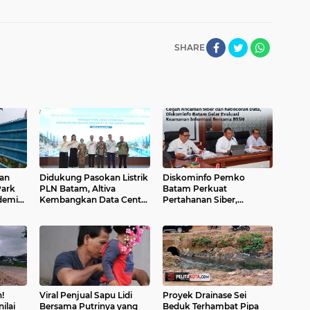
SHARE
pan
Didukung Pasokan Listrik
Diskominfo Pemko
Park
PLN Batam, Altiva
Batam Perkuat
demi
Kembangkan Data Center
Pertahanan Siber,
n Kaki
Hingga 700 MVA di
Satukan OPD Tingkatkan
Kawasan Nongsa
Keamanan Informasi
Pemerintah
!
Viral Penjual Sapu Lidi
Proyek Drainase Sei
ilai
Bersama Putrinya yang
Beduk Terhambat Pipa