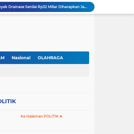
Sei Beduk Berbenah! Proyek Drainase Senilai Rp32 Miliar Diharapkan Jadi Solusi Permanen Atasi Banjir
Viral Penjual Sapu Lidi Bersama Putrinya yang Menangis, Tamparan Keras di Tengah Maraknya Korupsi
Proyek Drainase Sei Beduk Terhambat Pipa Misterius, Warga Desak Pemerintah Buka Hasil Uji Sampel Air
PLN Batam Beri Promo Kemerdekaan, Tambah Daya Hingga 11.000 VA Hanya Rp81 Ribu
TNI AL Tangkap Penambang Timah Ilegal di Pekajang, Diharapkan Ungkap Jaringan hingga Dalang Utama
Tinjau Pabrik Motor Listrik, Wapres Gibran Ajak SMK dan Kampus Perkuat Ekosistem Industri EV
Srikandi PLN Batam Perkuat Kesiapsiagaan Bencana di Lingkungan Pendidikan, Serahkan APAR dan Rambu K3
Prabowo kepada Pamong Praja Muda: Jadilah Pelayan Rakyat yang Jujur, Disiplin, dan Bebas Korupsi
AM
Nasional
OLAHRAGA
Trotoar Baru di Depan Cammo Industrial Park Diduga Dibongkar demi Akses Ruko, Pejalan Kaki Kecewa
Gas Elpiji Subsidi Diduga Tak Sesuai SOP, Ibu Rumah tangga Keluhkan Tabung Bersiegel Rusak
LITIK
Ke Halaman POLITIK