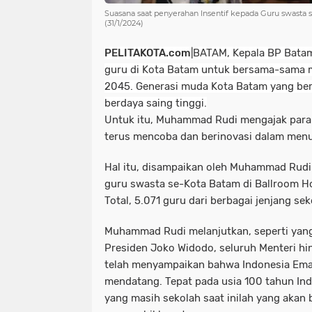
Suasana saat penyerahan Insentif kepada Guru swasta s
(31/1/2024)
PELITAKOTA.com
|BATAM, K
epala BP Bata
guru di Kota Batam untuk bersama-sama 
2045. Generasi muda Kota Batam yang ber
berdaya saing tinggi.
Untuk itu, Muhammad Rudi mengajak para g
terus mencoba dan berinovasi dalam menua
Hal itu, disampaikan oleh Muhammad Rudi 
guru swasta se-Kota Batam di Ballroom Hot
Total, 5.071 guru dari berbagai jenjang se
Muhammad Rudi melanjutkan, seperti yan
Presiden Joko Widodo, seluruh Menteri hi
telah menyampaikan bahwa Indonesia Ema
mendatang. Tepat pada usia 100 tahun In
yang masih sekolah saat inilah yang akan