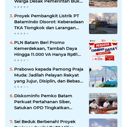
Warga Desak Pemerintah Buka
Hasil Uji Sampel Air
Proyek Pembangkit Listrik PT
Batamindo Disorot: Keberadaan
TKA Tiongkok dan Larangan
Liputan Wartawan Jadi
Perhatian
PLN Batam Beri Promo
Kemerdekaan, Tambah Daya
Hingga 11.000 VA Hanya Rp81
Ribu
Prabowo kepada Pamong Praja
Muda: Jadilah Pelayan Rakyat
yang Jujur, Disiplin, dan Bebas
Korupsi
Diskominfo Pemko Batam
Perkuat Pertahanan Siber,
Satukan OPD Tingkatkan
Keamanan Informasi
Pemerintah
Sei Beduk Berbenah! Proyek