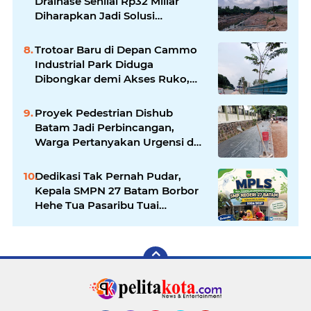
Drainase Senilai Rp32 Miliar
Diharapkan Jadi Solusi
Permanen Atasi Banjir
Trotoar Baru di Depan Cammo
Industrial Park Diduga
Dibongkar demi Akses Ruko,
Pejalan Kaki Kecewa
Proyek Pedestrian Dishub
Batam Jadi Perbincangan,
Warga Pertanyakan Urgensi dan
Efektivitas Penggunaan APBD
Dedikasi Tak Pernah Pudar,
Kepala SMPN 27 Batam Borbor
Hehe Tua Pasaribu Tuai
Apresiasi Orang Tua Murid