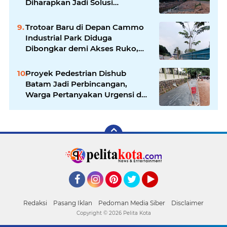
Diharapkan Jadi Solusi
Permanen Atasi Banjir
Trotoar Baru di Depan Cammo
Industrial Park Diduga
Dibongkar demi Akses Ruko,
Pejalan Kaki Kecewa
Proyek Pedestrian Dishub
Batam Jadi Perbincangan,
Warga Pertanyakan Urgensi dan
Efektivitas Penggunaan APBD
Facebook
Instagram
Pinterest
Twitter
YouTube
Redaksi
Pasang Iklan
Pedoman Media Siber
Disclaimer
Copyright ©
2026 Pelita Kota