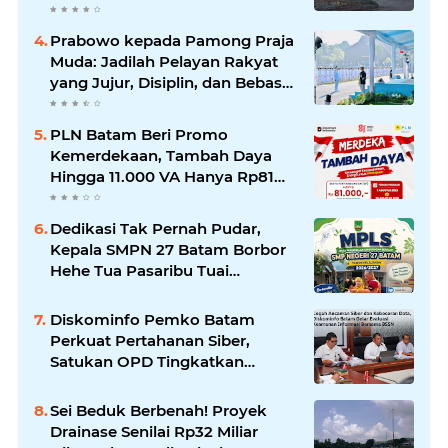
Liputan Wartawan Jadi
Perhatian
Prabowo kepada Pamong Praja
Muda: Jadilah Pelayan Rakyat
yang Jujur, Disiplin, dan Bebas
Korupsi
PLN Batam Beri Promo
Kemerdekaan, Tambah Daya
Hingga 11.000 VA Hanya Rp81
Ribu
Dedikasi Tak Pernah Pudar,
Kepala SMPN 27 Batam Borbor
Hehe Tua Pasaribu Tuai
Apresiasi Orang Tua Murid
Diskominfo Pemko Batam
Perkuat Pertahanan Siber,
Satukan OPD Tingkatkan
Keamanan Informasi
Pemerintah
Sei Beduk Berbenah! Proyek
Drainase Senilai Rp32 Miliar