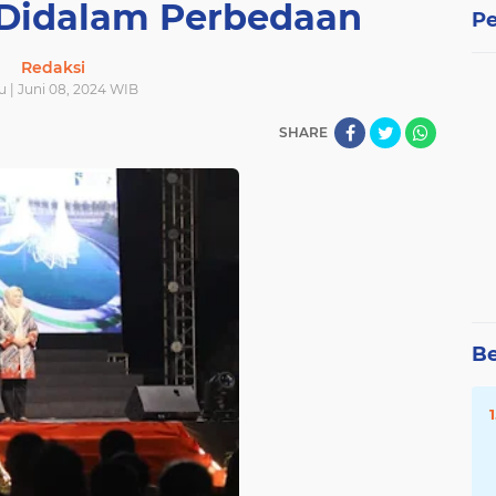
Didalam Perbedaan
Pe
Redaksi
u | Juni 08, 2024 WIB
SHARE
Be