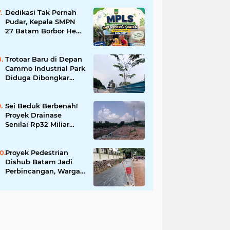
Tingkatkan Keamanan
Informasi Pemerintah
Dedikasi Tak Pernah
Pudar, Kepala SMPN
27 Batam Borbor Hehe
Tua Pasaribu Tuai
Apresiasi Orang Tua
Murid
Trotoar Baru di Depan
Cammo Industrial Park
Diduga Dibongkar
demi Akses Ruko,
Pejalan Kaki Kecewa
Sei Beduk Berbenah!
Proyek Drainase
Senilai Rp32 Miliar
Diharapkan Jadi Solusi
Permanen Atasi Banjir
Proyek Pedestrian
Dishub Batam Jadi
Perbincangan, Warga
Pertanyakan Urgensi
dan Efektivitas
Penggunaan APBD