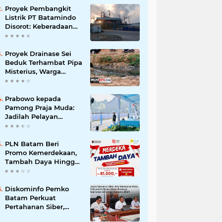
Korupsi
Proyek Pembangkit
Listrik PT Batamindo
Disorot: Keberadaan
TKA Tiongkok dan
Larangan Liputan
Wartawan Jadi
Proyek Drainase Sei
Perhatian
Beduk Terhambat Pipa
Misterius, Warga
Desak Pemerintah
Buka Hasil Uji Sampel
Air
Prabowo kepada
Pamong Praja Muda:
Jadilah Pelayan
Rakyat yang Jujur,
Disiplin, dan Bebas
Korupsi
PLN Batam Beri
Promo Kemerdekaan,
Tambah Daya Hingga
11.000 VA Hanya Rp81
Ribu
Diskominfo Pemko
Batam Perkuat
Pertahanan Siber,
Satukan OPD