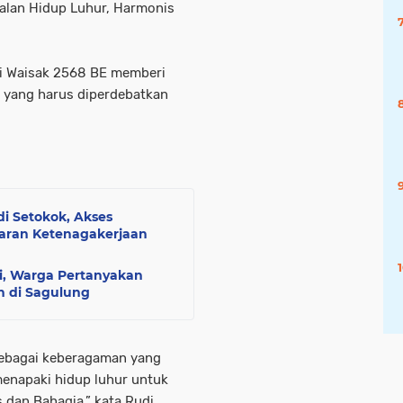
alan Hidup Luhur, Harmonis
ci Waisak 2568 BE memberi
 yang harus diperdebatkan
di Setokok, Akses
garan Ketenagakerjaan
ti, Warga Pertanyakan
n di Sagulung
sebagai keberagaman yang
menapaki hidup luhur untuk
dan Bahagia,” kata Rudi.