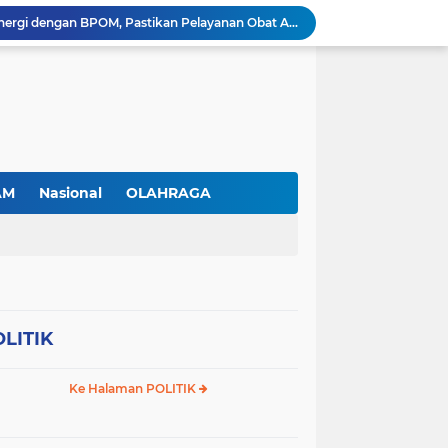
RSBP Batam Perkuat Sinergi dengan BPOM, Pastikan Pelayanan Obat Aman dan Bermutu
Jimmi Siburian Tinjau Proyek Drainase, Tegaskan "Pipa Misterius" Tak Boleh Hambat Pembangunan di Sei Beduk
Antusiasme Masyarakat Membludak, 128.331 Pendaftar Ikuti War Ticket Upacara HUT ke-81 Kemerdekaan RI di Istana
Permudah Investasi, BP Batam Hadirkan Sistem Digital LMS untuk Layanan Alokasi Tanah yang Transparan
Amsakar Achmad Lantik 311 Pejabat Pemko Batam, Tekankan Kinerja, Disiplin, dan Pelayanan Prima
Gas Elpiji Subsidi Diduga Tak Sesuai SOP, Ibu Rumah tangga Keluhkan Tabung Bersiegel Rusak
Sei Beduk Berbenah! Proyek Drainase Senilai Rp32 Miliar Diharapkan Jadi Solusi Permanen Atasi Banjir
Viral Penjual Sapu Lidi Bersama Putrinya yang Menangis, Tamparan Keras di Tengah Maraknya Korupsi
AM
Nasional
OLAHRAGA
Proyek Drainase Sei Beduk Terhambat Pipa Misterius, Warga Desak Pemerintah Buka Hasil Uji Sampel Air
Diduga Jadi Lokasi Penimbunan Solar Subsidi, Gudang di Saguba Batam Dikeluhkan Warga, APH Diminta Bertindak
LITIK
Ke Halaman POLITIK