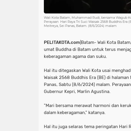
Wali Kota Batam, Muhammad Rudi, bersama Wagub Kep
Perayaan Hari Raya Tri Suci Waisak 2568 Buddhis Era 
Meitreya, Sei Panas, Batam. (8/6/2024) malam
PELITAKOTA.com
|Batam- Wali Kota Bata
umat Buddha di Batam untuk terus menjag
keberagaman agama dan suku.
Hal itu ditegaskan Wali Kota usai menghadi
Waisak 2568 Buddhis Era (BE) di halaman 
Panas, Sabtu (8/6/2024) malam. Perayaan i
Gubernur Kepri, Marlin Agustina.
"Mari bersama merawat harmoni dan keruk
dalam keberagaman," katanya.
Hal itu juga selaras tema peringatan Hari 