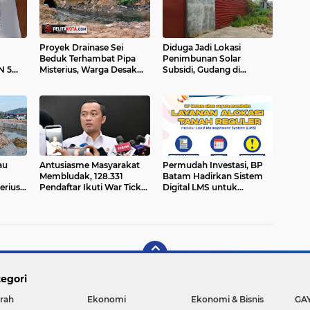
Proyek Drainase Sei
Diduga Jadi Lokasi
Beduk Terhambat Pipa
Penimbunan Solar
N 5
Misterius, Warga Desak
Subsidi, Gudang di
i
Pemerintah Buka Hasil Uji
Saguba Batam
pri
Sampel Air
Dikeluhkan Warga, APH
Diminta Bertindak
au
Antusiasme Masyarakat
Permudah Investasi, BP
Membludak, 128.331
Batam Hadirkan Sistem
erius"
Pendaftar Ikuti War Ticket
Digital LMS untuk
Upacara HUT ke-81
Layanan Alokasi Tanah
i
Kemerdekaan RI di Istana
yang Transparan
egori
rah
Ekonomi
Ekonomi & Bisnis
GA