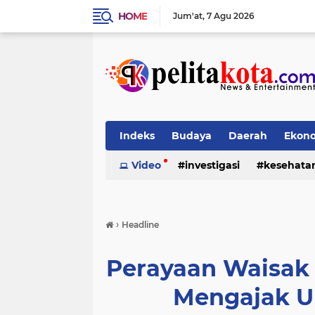
HOME
Jum'at
7 Agu 2026
Indeks
Budaya
Daerah
Ekon
Pendidikan
Video
investigasi
Politik
Sosial
kesehata
›
Headline
Perayaan Waisak
Mengajak U