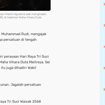
ri Marlin Agustina saat menghadiri
(BE) di halaman Maha Vihara Duta
m, Muhammad Rudi, mengajak
a persatuan di tengah
ri perayaan Hari Raya Tri Suci
Maha Vihara Duta Meitreya, Sei
tu juga dihadiri Wakil
unan. Jagalah persatuan
Raya Tri Suci Waisak 2568