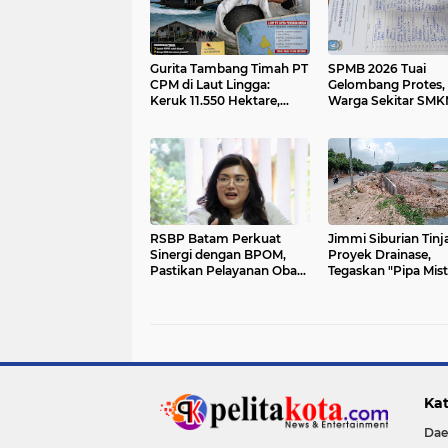
Gurita Tambang Timah PT
SPMB 2026 Tuai
CPM di Laut Lingga:
Gelombang Protes,
Keruk 11.550 Hektare,
Warga Sekitar SMK
Daerah Hanya Dapat
Batam Siap Datang
Ampas dan Nol Rupiah?
Kantor Gubernur Ke
RSBP Batam Perkuat
Jimmi Siburian Tinj
Sinergi dengan BPOM,
Proyek Drainase,
Pastikan Pelayanan Obat
Tegaskan "Pipa Mist
Aman dan Bermutu
Tak Boleh Hambat
Pembangunan di Se
Beduk
Kat
Dae