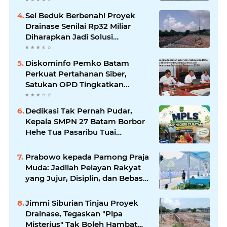
Perhatian
Sei Beduk Berbenah! Proyek
Drainase Senilai Rp32 Miliar
Diharapkan Jadi Solusi
Permanen Atasi Banjir
Diskominfo Pemko Batam
Perkuat Pertahanan Siber,
Satukan OPD Tingkatkan
Keamanan Informasi
Pemerintah
Dedikasi Tak Pernah Pudar,
Kepala SMPN 27 Batam Borbor
Hehe Tua Pasaribu Tuai
Apresiasi Orang Tua Murid
Prabowo kepada Pamong Praja
Muda: Jadilah Pelayan Rakyat
yang Jujur, Disiplin, dan Bebas
Korupsi
Jimmi Siburian Tinjau Proyek
Drainase, Tegaskan "Pipa
Misterius" Tak Boleh Hambat