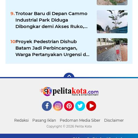
Pembangunan di Sei Beduk
Trotoar Baru di Depan Cammo
Industrial Park Diduga
Dibongkar demi Akses Ruko,
Pejalan Kaki Kecewa
Proyek Pedestrian Dishub
Batam Jadi Perbincangan,
Warga Pertanyakan Urgensi dan
Efektivitas Penggunaan APBD
Facebook
Instagram
Pinterest
Twitter
YouTube
Redaksi
Pasang Iklan
Pedoman Media Siber
Disclaimer
Copyright ©
2026 Pelita Kota