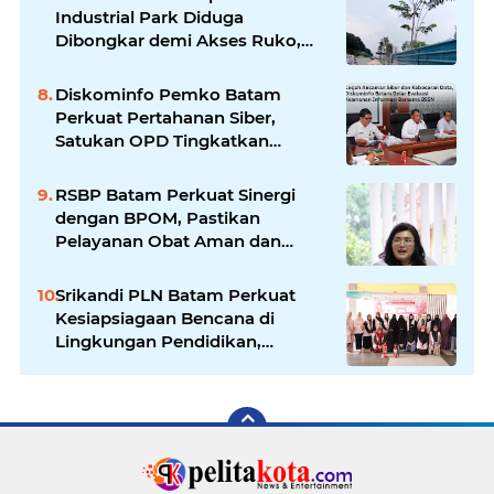
Industrial Park Diduga
Dibongkar demi Akses Ruko,
Pejalan Kaki Kecewa
Diskominfo Pemko Batam
Perkuat Pertahanan Siber,
Satukan OPD Tingkatkan
Keamanan Informasi
Pemerintah
RSBP Batam Perkuat Sinergi
dengan BPOM, Pastikan
Pelayanan Obat Aman dan
Bermutu
Srikandi PLN Batam Perkuat
Kesiapsiagaan Bencana di
Lingkungan Pendidikan,
Serahkan APAR dan Rambu K3