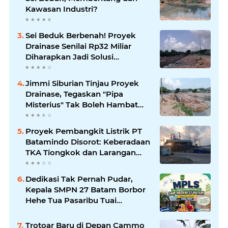
Kawasan Industri?
Sei Beduk Berbenah! Proyek
Drainase Senilai Rp32 Miliar
Diharapkan Jadi Solusi
Permanen Atasi Banjir
Jimmi Siburian Tinjau Proyek
Drainase, Tegaskan "Pipa
Misterius" Tak Boleh Hambat
Pembangunan di Sei Beduk
Proyek Pembangkit Listrik PT
Batamindo Disorot: Keberadaan
TKA Tiongkok dan Larangan
Liputan Wartawan Jadi
Perhatian
Dedikasi Tak Pernah Pudar,
Kepala SMPN 27 Batam Borbor
Hehe Tua Pasaribu Tuai
Apresiasi Orang Tua Murid
Trotoar Baru di Depan Cammo