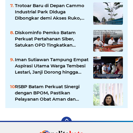
Trotoar Baru di Depan Cammo
Industrial Park Diduga
Dibongkar demi Akses Ruko,
Pejalan Kaki Kecewa
Diskominfo Pemko Batam
Perkuat Pertahanan Siber,
Satukan OPD Tingkatkan
Keamanan Informasi
Pemerintah
Iman Sutiawan Tampung Empat
Aspirasi Utama Warga Tembesi
Lestari, Janji Dorong hingga
Realisasi
RSBP Batam Perkuat Sinergi
dengan BPOM, Pastikan
Pelayanan Obat Aman dan
Bermutu