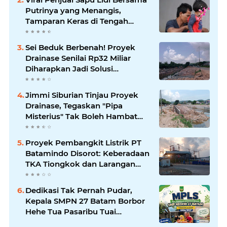
Putrinya yang Menangis,
Tamparan Keras di Tengah
Maraknya Korupsi
Sei Beduk Berbenah! Proyek
Drainase Senilai Rp32 Miliar
Diharapkan Jadi Solusi
Permanen Atasi Banjir
Jimmi Siburian Tinjau Proyek
Drainase, Tegaskan "Pipa
Misterius" Tak Boleh Hambat
Pembangunan di Sei Beduk
Proyek Pembangkit Listrik PT
Batamindo Disorot: Keberadaan
TKA Tiongkok dan Larangan
Liputan Wartawan Jadi
Perhatian
Dedikasi Tak Pernah Pudar,
Kepala SMPN 27 Batam Borbor
Hehe Tua Pasaribu Tuai
Apresiasi Orang Tua Murid