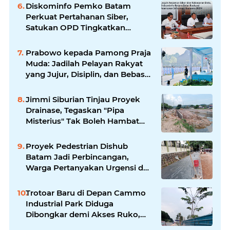
Diskominfo Pemko Batam
Perkuat Pertahanan Siber,
Satukan OPD Tingkatkan
Keamanan Informasi
Pemerintah
Prabowo kepada Pamong Praja
Muda: Jadilah Pelayan Rakyat
yang Jujur, Disiplin, dan Bebas
Korupsi
Jimmi Siburian Tinjau Proyek
Drainase, Tegaskan "Pipa
Misterius" Tak Boleh Hambat
Pembangunan di Sei Beduk
Proyek Pedestrian Dishub
Batam Jadi Perbincangan,
Warga Pertanyakan Urgensi dan
Efektivitas Penggunaan APBD
Trotoar Baru di Depan Cammo
Industrial Park Diduga
Dibongkar demi Akses Ruko,
Pejalan Kaki Kecewa