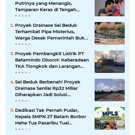
Putrinya yang Menangis,
Tamparan Keras di Tengah
Maraknya Korupsi
Proyek Drainase Sei Beduk
Terhambat Pipa Misterius,
Warga Desak Pemerintah Buka
Hasil Uji Sampel Air
Proyek Pembangkit Listrik PT
Batamindo Disorot: Keberadaan
TKA Tiongkok dan Larangan
Liputan Wartawan Jadi
Perhatian
Sei Beduk Berbenah! Proyek
Drainase Senilai Rp32 Miliar
Diharapkan Jadi Solusi
Permanen Atasi Banjir
Dedikasi Tak Pernah Pudar,
Kepala SMPN 27 Batam Borbor
Hehe Tua Pasaribu Tuai
Apresiasi Orang Tua Murid