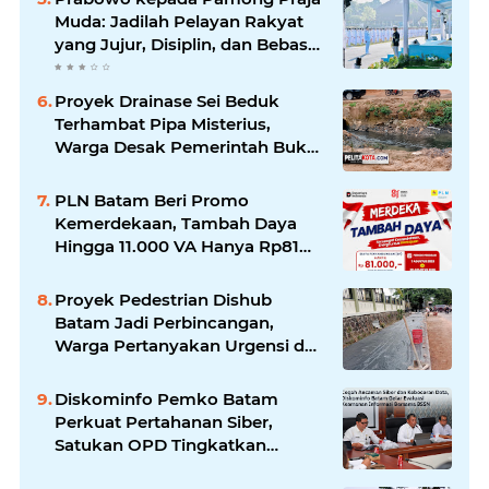
Muda: Jadilah Pelayan Rakyat
yang Jujur, Disiplin, dan Bebas
Korupsi
Proyek Drainase Sei Beduk
Terhambat Pipa Misterius,
Warga Desak Pemerintah Buka
Hasil Uji Sampel Air
PLN Batam Beri Promo
Kemerdekaan, Tambah Daya
Hingga 11.000 VA Hanya Rp81
Ribu
Proyek Pedestrian Dishub
Batam Jadi Perbincangan,
Warga Pertanyakan Urgensi dan
Efektivitas Penggunaan APBD
Diskominfo Pemko Batam
Perkuat Pertahanan Siber,
Satukan OPD Tingkatkan
Keamanan Informasi