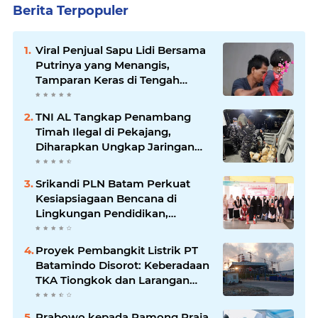
Berita Terpopuler
Viral Penjual Sapu Lidi Bersama
Putrinya yang Menangis,
Tamparan Keras di Tengah
Maraknya Korupsi
TNI AL Tangkap Penambang
Timah Ilegal di Pekajang,
Diharapkan Ungkap Jaringan
hingga Dalang Utama
Srikandi PLN Batam Perkuat
Kesiapsiagaan Bencana di
Lingkungan Pendidikan,
Serahkan APAR dan Rambu K3
Proyek Pembangkit Listrik PT
Batamindo Disorot: Keberadaan
TKA Tiongkok dan Larangan
Liputan Wartawan Jadi
Perhatian
Prabowo kepada Pamong Praja