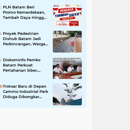
Buka Hasil Uji Sampel
Air
PLN Batam Beri
Promo Kemerdekaan,
Tambah Daya Hingga
11.000 VA Hanya Rp81
Ribu
Proyek Pedestrian
Dishub Batam Jadi
Perbincangan, Warga
Pertanyakan Urgensi
dan Efektivitas
Penggunaan APBD
Diskominfo Pemko
Batam Perkuat
Pertahanan Siber,
Satukan OPD
Tingkatkan Keamanan
Informasi Pemerintah
Trotoar Baru di Depan
Cammo Industrial Park
Diduga Dibongkar
demi Akses Ruko,
Pejalan Kaki Kecewa