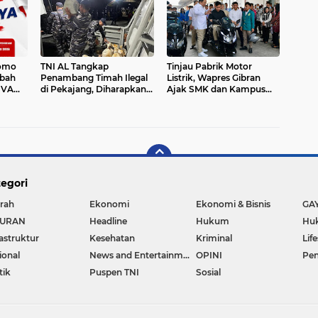
romo
TNI AL Tangkap
Tinjau Pabrik Motor
bah
Penambang Timah Ilegal
Listrik, Wapres Gibran
 VA
di Pekajang, Diharapkan
Ajak SMK dan Kampus
Ungkap Jaringan hingga
Perkuat Ekosistem
Dalang Utama
Industri EV
egori
rah
Ekonomi
Ekonomi & Bisnis
GA
BURAN
Headline
Hukum
Huk
rastruktur
Kesehatan
Kriminal
Lif
ional
News and Entertainment
OPINI
Pen
tik
Puspen TNI
Sosial