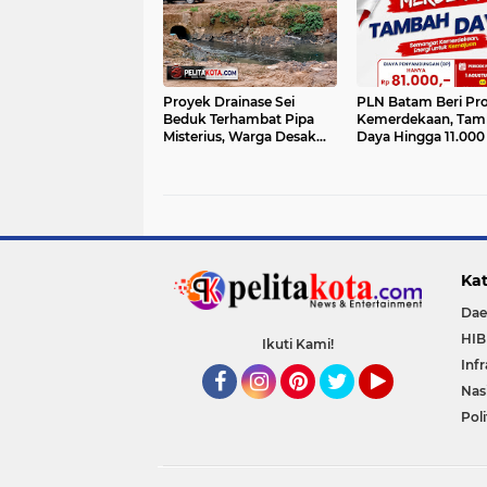
Proyek Drainase Sei
PLN Batam Beri P
Beduk Terhambat Pipa
Kemerdekaan, Tam
Misterius, Warga Desak
Daya Hingga 11.000
Pemerintah Buka Hasil Uji
Hanya Rp81 Ribu
Sampel Air
Kat
Dae
HI
Ikuti Kami!
Inf
Nas
Facebook
Instagram
Pinterest
Twitter
YouTube
Poli