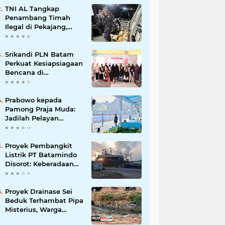
Korupsi
TNI AL Tangkap
Penambang Timah
Ilegal di Pekajang,
Diharapkan Ungkap
Jaringan hingga
Dalang Utama
Srikandi PLN Batam
Perkuat Kesiapsiagaan
Bencana di
Lingkungan
Pendidikan, Serahkan
APAR dan Rambu K3
Prabowo kepada
Pamong Praja Muda:
Jadilah Pelayan
Rakyat yang Jujur,
Disiplin, dan Bebas
Korupsi
Proyek Pembangkit
Listrik PT Batamindo
Disorot: Keberadaan
TKA Tiongkok dan
Larangan Liputan
Wartawan Jadi
Proyek Drainase Sei
Perhatian
Beduk Terhambat Pipa
Misterius, Warga
Desak Pemerintah