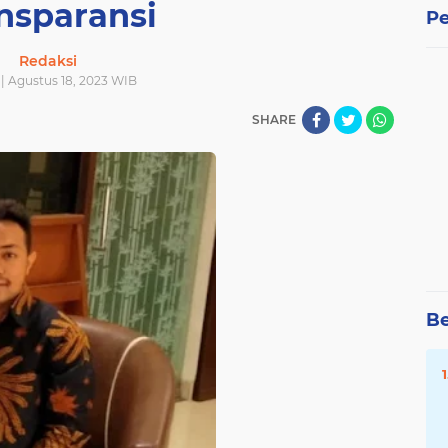
nsparansi
Pe
Redaksi
| Agustus 18, 2023 WIB
SHARE
Be