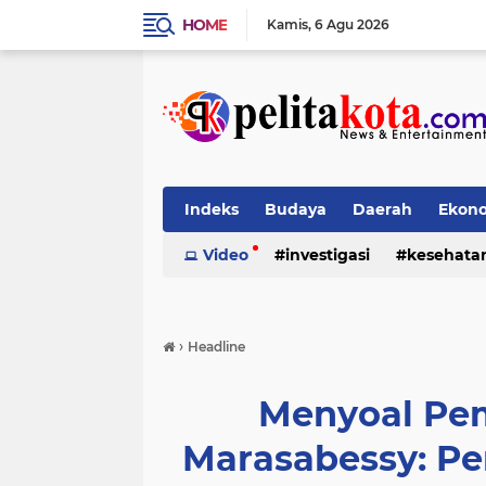
HOME
Kamis
6 Agu 2026
Indeks
Budaya
Daerah
Ekon
Pendidikan
Video
investigasi
Politik
Sosial
kesehata
›
Headline
Menyoal Pe
Marasabessy: Pe