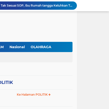
Gas Elpiji Subsidi Diduga Tak Sesuai SOP, Ibu Rumah tangga Keluhkan Tabung Bersiegel Rusak
Sei Beduk Berbenah! Proyek Drainase Senilai Rp32 Miliar Diharapkan Jadi Solusi Permanen Atasi Banjir
Viral Penjual Sapu Lidi Bersama Putrinya yang Menangis, Tamparan Keras di Tengah Maraknya Korupsi
Proyek Drainase Sei Beduk Terhambat Pipa Misterius, Warga Desak Pemerintah Buka Hasil Uji Sampel Air
PLN Batam Beri Promo Kemerdekaan, Tambah Daya Hingga 11.000 VA Hanya Rp81 Ribu
TNI AL Tangkap Penambang Timah Ilegal di Pekajang, Diharapkan Ungkap Jaringan hingga Dalang Utama
Tinjau Pabrik Motor Listrik, Wapres Gibran Ajak SMK dan Kampus Perkuat Ekosistem Industri EV
Srikandi PLN Batam Perkuat Kesiapsiagaan Bencana di Lingkungan Pendidikan, Serahkan APAR dan Rambu K3
AM
Nasional
OLAHRAGA
Prabowo kepada Pamong Praja Muda: Jadilah Pelayan Rakyat yang Jujur, Disiplin, dan Bebas Korupsi
Antusiasme Masyarakat Membludak, 128.331 Pendaftar Ikuti War Ticket Upacara HUT ke-81 Kemerdekaan RI di Istana
LITIK
Ke Halaman POLITIK