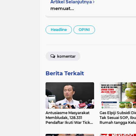
Artikel Selanjutnya
memuat...
Headline
OPINI
komentar
Berita Terkait
Antusiasme Masyarakat
Gas Elpiji Subsidi D
Membludak, 128.331
Tak Sesuai SOP, Ibu
Pendaftar Ikuti War Ticket
Rumah tangga Kel
Upacara HUT ke-81
Tabung Bersiegel R
Kemerdekaan RI di Istana