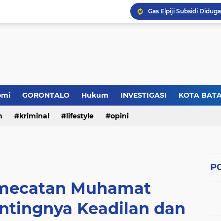
omi
GORONTALO
Hukum
INVESTIGASI
KOTA BAT
n
kriminal
lifestyle
opini
PO
mecatan Muhamat
ntingnya Keadilan dan