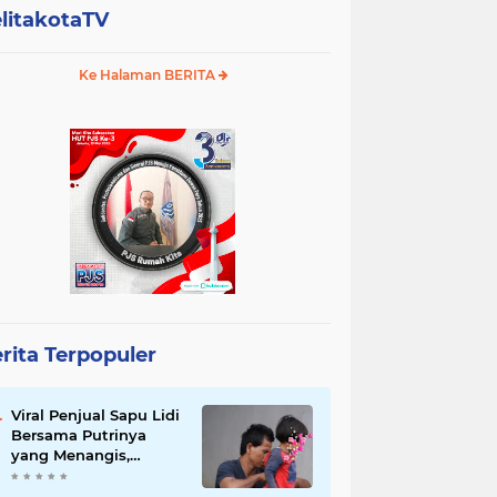
litakotaTV
Ke Halaman BERITA
rita Terpopuler
Viral Penjual Sapu Lidi
Bersama Putrinya
yang Menangis,
Tamparan Keras di
Tengah Maraknya