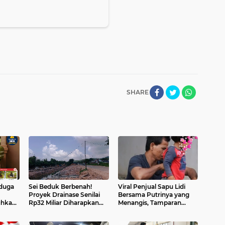
SHARE
iduga
Sei Beduk Berbenah!
Viral Penjual Sapu Lidi
Proyek Drainase Senilai
Bersama Putrinya yang
uhkan
Rp32 Miliar Diharapkan
Menangis, Tamparan
usak
Jadi Solusi Permanen
Keras di Tengah Maraknya
Atasi Banjir
Korupsi