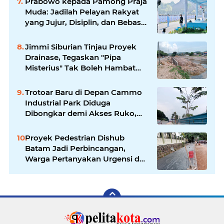
Prabowo kepada Pamong Praja
Muda: Jadilah Pelayan Rakyat
yang Jujur, Disiplin, dan Bebas
Korupsi
Jimmi Siburian Tinjau Proyek
Drainase, Tegaskan "Pipa
Misterius" Tak Boleh Hambat
Pembangunan di Sei Beduk
Trotoar Baru di Depan Cammo
Industrial Park Diduga
Dibongkar demi Akses Ruko,
Pejalan Kaki Kecewa
Proyek Pedestrian Dishub
Batam Jadi Perbincangan,
Warga Pertanyakan Urgensi dan
Efektivitas Penggunaan APBD