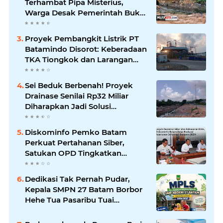
Terhambat Pipa Misterius,
Warga Desak Pemerintah Buka
Hasil Uji Sampel Air
Proyek Pembangkit Listrik PT
Batamindo Disorot: Keberadaan
TKA Tiongkok dan Larangan
Liputan Wartawan Jadi
Perhatian
Sei Beduk Berbenah! Proyek
Drainase Senilai Rp32 Miliar
Diharapkan Jadi Solusi
Permanen Atasi Banjir
Diskominfo Pemko Batam
Perkuat Pertahanan Siber,
Satukan OPD Tingkatkan
Keamanan Informasi
Pemerintah
Dedikasi Tak Pernah Pudar,
Kepala SMPN 27 Batam Borbor
Hehe Tua Pasaribu Tuai
Apresiasi Orang Tua Murid