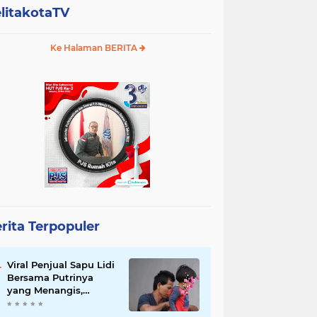
litakotaTV
Ke Halaman BERITA
rita Terpopuler
Viral Penjual Sapu Lidi
Bersama Putrinya
yang Menangis,
Tamparan Keras di
Tengah Maraknya