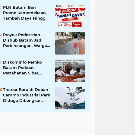
Larangan Liputan
Wartawan Jadi
PLN Batam Beri
Perhatian
Promo Kemerdekaan,
Tambah Daya Hingga
11.000 VA Hanya Rp81
Ribu
Proyek Pedestrian
Dishub Batam Jadi
Perbincangan, Warga
Pertanyakan Urgensi
dan Efektivitas
Penggunaan APBD
Diskominfo Pemko
Batam Perkuat
Pertahanan Siber,
Satukan OPD
Tingkatkan Keamanan
Informasi Pemerintah
Trotoar Baru di Depan
Cammo Industrial Park
Diduga Dibongkar
demi Akses Ruko,
Pejalan Kaki Kecewa