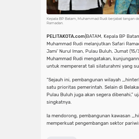
Kepala BP Batam, Muhammad Rudi berjabat tangan deng
Ramadan.
PELITAKOTA.com
|BATAM, K
epala BP Batam
Muhammad Rudi melanjutkan Safari Ramada
Jami’ Nurul Iman, Pulau Buluh, Jumat (15/
Muhammad Rudi mengatakan, kunjungannya
untuk mempererat tali silaturahmi yang sud
“Sejauh ini, pembangunan wilayah _hinter
satu prioritas pemerintah. Selain di Belak
Pulau Buluh juga akan segera dibenahi,” u
singkatnya.
Ia mendorong, pembangunan kawasan _hi
memperkuat pengembangan sektor pariwis