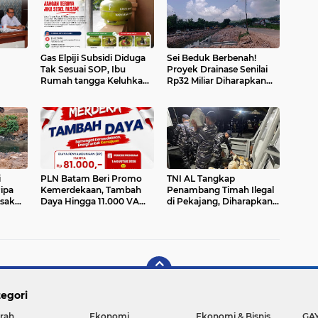
Gas Elpiji Subsidi Diduga
Sei Beduk Berbenah!
Tak Sesuai SOP, Ibu
Proyek Drainase Senilai
Rumah tangga Keluhkan
Rp32 Miliar Diharapkan
atkan
Tabung Bersiegel Rusak
Jadi Solusi Permanen
i
Atasi Banjir
i
PLN Batam Beri Promo
TNI AL Tangkap
ipa
Kemerdekaan, Tambah
Penambang Timah Ilegal
esak
Daya Hingga 11.000 VA
di Pekajang, Diharapkan
il Uji
Hanya Rp81 Ribu
Ungkap Jaringan hingga
Dalang Utama
egori
rah
Ekonomi
Ekonomi & Bisnis
GA