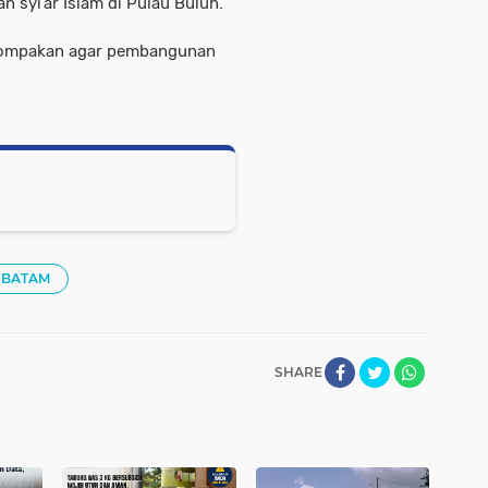
 syi’ar Islam di Pulau Buluh.
ekompakan agar pembangunan
 BATAM
SHARE