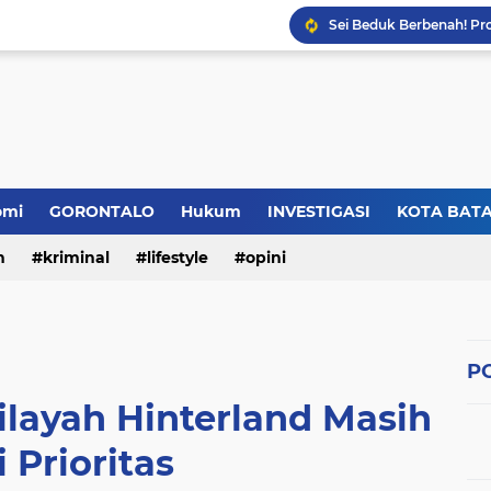
omi
GORONTALO
Hukum
INVESTIGASI
KOTA BAT
n
kriminal
lifestyle
opini
PO
ayah Hinterland Masih
i Prioritas