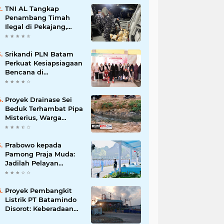
Korupsi
TNI AL Tangkap
Penambang Timah
Ilegal di Pekajang,
Diharapkan Ungkap
Jaringan hingga
Dalang Utama
Srikandi PLN Batam
Perkuat Kesiapsiagaan
Bencana di
Lingkungan
Pendidikan, Serahkan
APAR dan Rambu K3
Proyek Drainase Sei
Beduk Terhambat Pipa
Misterius, Warga
Desak Pemerintah
Buka Hasil Uji Sampel
Air
Prabowo kepada
Pamong Praja Muda:
Jadilah Pelayan
Rakyat yang Jujur,
Disiplin, dan Bebas
Korupsi
Proyek Pembangkit
Listrik PT Batamindo
Disorot: Keberadaan
TKA Tiongkok dan