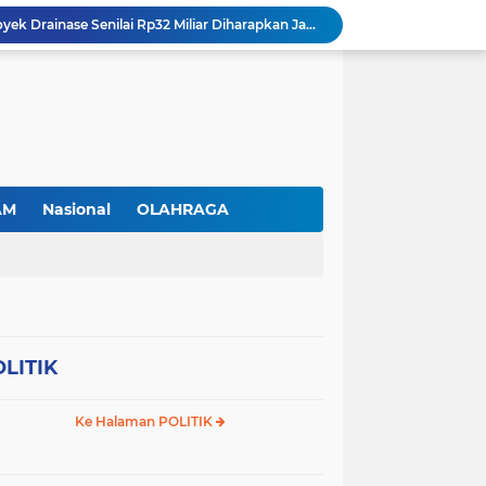
Sei Beduk Berbenah! Proyek Drainase Senilai Rp32 Miliar Diharapkan Jadi Solusi Permanen Atasi Banjir
Viral Penjual Sapu Lidi Bersama Putrinya yang Menangis, Tamparan Keras di Tengah Maraknya Korupsi
Proyek Drainase Sei Beduk Terhambat Pipa Misterius, Warga Desak Pemerintah Buka Hasil Uji Sampel Air
PLN Batam Beri Promo Kemerdekaan, Tambah Daya Hingga 11.000 VA Hanya Rp81 Ribu
TNI AL Tangkap Penambang Timah Ilegal di Pekajang, Diharapkan Ungkap Jaringan hingga Dalang Utama
Tinjau Pabrik Motor Listrik, Wapres Gibran Ajak SMK dan Kampus Perkuat Ekosistem Industri EV
Srikandi PLN Batam Perkuat Kesiapsiagaan Bencana di Lingkungan Pendidikan, Serahkan APAR dan Rambu K3
Prabowo kepada Pamong Praja Muda: Jadilah Pelayan Rakyat yang Jujur, Disiplin, dan Bebas Korupsi
AM
Nasional
OLAHRAGA
Trotoar Baru di Depan Cammo Industrial Park Diduga Dibongkar demi Akses Ruko, Pejalan Kaki Kecewa
Gas Elpiji Subsidi Diduga Tak Sesuai SOP, Ibu Rumah tangga Keluhkan Tabung Bersiegel Rusak
LITIK
Ke Halaman POLITIK