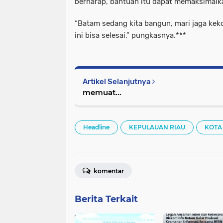
berharap, bantuan itu dapat memaksimalkan
“Batam sedang kita bangun, mari jaga k
ini bisa selesai,” pungkasnya.***
Artikel Selanjutnya
memuat...
Headline
KEPULAUAN RIAU
KOTA
komentar
Berita Terkait