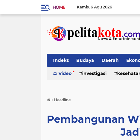
HOME
Kamis
6 Agu 2026
Indeks
Budaya
Daerah
Ekon
Pendidikan
Video
investigasi
Politik
Sosial
kesehata
›
Headline
Pembangunan Wil
Jad