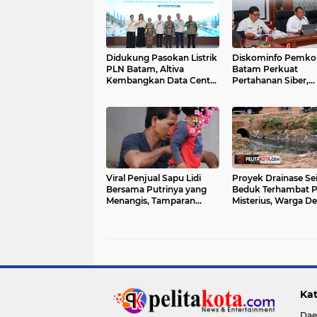
Didukung Pasokan Listrik
Diskominfo Pemko
PLN Batam, Altiva
Batam Perkuat
Kembangkan Data Center
Pertahanan Siber,
Hingga 700 MVA di
Satukan OPD Tingk
Kawasan Nongsa
Keamanan Informas
Pemerintah
Viral Penjual Sapu Lidi
Proyek Drainase Se
Bersama Putrinya yang
Beduk Terhambat P
Menangis, Tamparan
Misterius, Warga D
Keras di Tengah Maraknya
Pemerintah Buka Has
Korupsi
Sampel Air
Kat
Dae