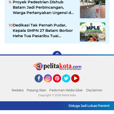
Proyek Pedestrian Dishub
Batam Jadi Perbincangan,
Warga Pertanyakan Urgensi dan
Efektivitas Penggunaan APBD
Dedikasi Tak Pernah Pudar,
Kepala SMPN 27 Batam Borbor
Hehe Tua Pasaribu Tuai
Apresiasi Orang Tua Murid
Facebook
Instagram
Pinterest
Twitter
YouTube
Redaksi
Pasang Iklan
Pedoman Media Siber
Disclaimer
Copyright ©
2026 Pelita Kota
Diduga Jadi Lokasi Penimbunan