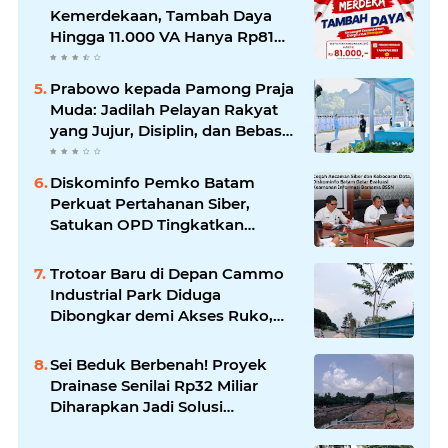
Kemerdekaan, Tambah Daya
Hingga 11.000 VA Hanya Rp81
Ribu
Prabowo kepada Pamong Praja
Muda: Jadilah Pelayan Rakyat
yang Jujur, Disiplin, dan Bebas
Korupsi
Diskominfo Pemko Batam
Perkuat Pertahanan Siber,
Satukan OPD Tingkatkan
Keamanan Informasi
Pemerintah
Trotoar Baru di Depan Cammo
Industrial Park Diduga
Dibongkar demi Akses Ruko,
Pejalan Kaki Kecewa
Sei Beduk Berbenah! Proyek
Drainase Senilai Rp32 Miliar
Diharapkan Jadi Solusi
Permanen Atasi Banjir