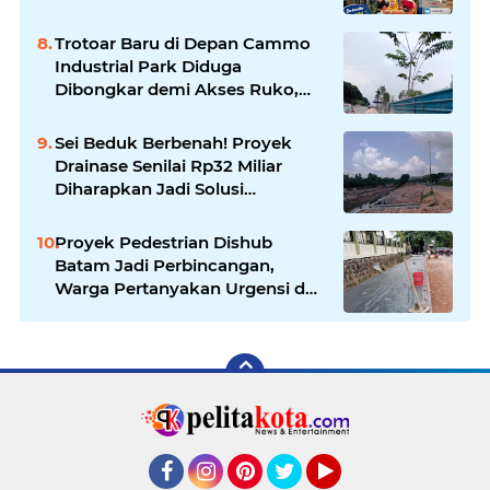
Apresiasi Orang Tua Murid
Trotoar Baru di Depan Cammo
Industrial Park Diduga
Dibongkar demi Akses Ruko,
Pejalan Kaki Kecewa
Sei Beduk Berbenah! Proyek
Drainase Senilai Rp32 Miliar
Diharapkan Jadi Solusi
Permanen Atasi Banjir
Proyek Pedestrian Dishub
Batam Jadi Perbincangan,
Warga Pertanyakan Urgensi dan
Efektivitas Penggunaan APBD