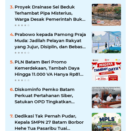
Perhatian
Proyek Drainase Sei Beduk
Terhambat Pipa Misterius,
Warga Desak Pemerintah Buka
Hasil Uji Sampel Air
Prabowo kepada Pamong Praja
Muda: Jadilah Pelayan Rakyat
yang Jujur, Disiplin, dan Bebas
Korupsi
PLN Batam Beri Promo
Kemerdekaan, Tambah Daya
Hingga 11.000 VA Hanya Rp81
Ribu
Diskominfo Pemko Batam
Perkuat Pertahanan Siber,
Satukan OPD Tingkatkan
Keamanan Informasi
Pemerintah
Dedikasi Tak Pernah Pudar,
Kepala SMPN 27 Batam Borbor
Hehe Tua Pasaribu Tuai