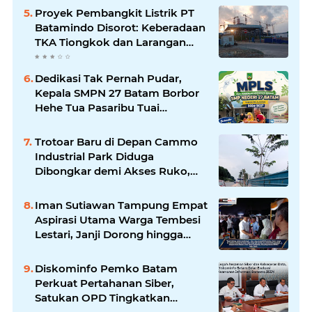
Proyek Pembangkit Listrik PT
Batamindo Disorot: Keberadaan
TKA Tiongkok dan Larangan
Liputan Wartawan Jadi
Perhatian
Dedikasi Tak Pernah Pudar,
Kepala SMPN 27 Batam Borbor
Hehe Tua Pasaribu Tuai
Apresiasi Orang Tua Murid
Trotoar Baru di Depan Cammo
Industrial Park Diduga
Dibongkar demi Akses Ruko,
Pejalan Kaki Kecewa
Iman Sutiawan Tampung Empat
Aspirasi Utama Warga Tembesi
Lestari, Janji Dorong hingga
Realisasi
Diskominfo Pemko Batam
Perkuat Pertahanan Siber,
Satukan OPD Tingkatkan