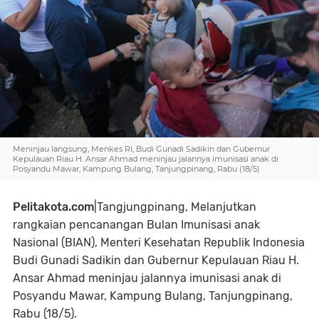
Meninjau langsung, Menkes RI, Budi Gunadi Sadikin dan Gubernur
Kepulauan Riau H. Ansar Ahmad meninjau jalannya imunisasi anak di
Posyandu Mawar, Kampung Bulang, Tanjungpinang, Rabu (18/5)
Pelitakota.com
|Tangjungpinang, Melanjutkan
rangkaian pencanangan Bulan Imunisasi anak
Nasional (BIAN), Menteri Kesehatan Republik Indonesia
Budi Gunadi Sadikin dan Gubernur Kepulauan Riau H.
Ansar Ahmad meninjau jalannya imunisasi anak di
Posyandu Mawar, Kampung Bulang, Tanjungpinang,
Rabu (18/5).