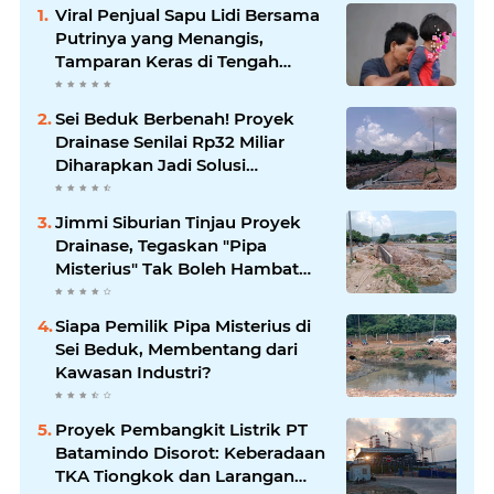
Viral Penjual Sapu Lidi Bersama
Putrinya yang Menangis,
Tamparan Keras di Tengah
Maraknya Korupsi
Sei Beduk Berbenah! Proyek
Drainase Senilai Rp32 Miliar
Diharapkan Jadi Solusi
Permanen Atasi Banjir
Jimmi Siburian Tinjau Proyek
Drainase, Tegaskan "Pipa
Misterius" Tak Boleh Hambat
Pembangunan di Sei Beduk
Siapa Pemilik Pipa Misterius di
Sei Beduk, Membentang dari
Kawasan Industri?
Proyek Pembangkit Listrik PT
Batamindo Disorot: Keberadaan
TKA Tiongkok dan Larangan