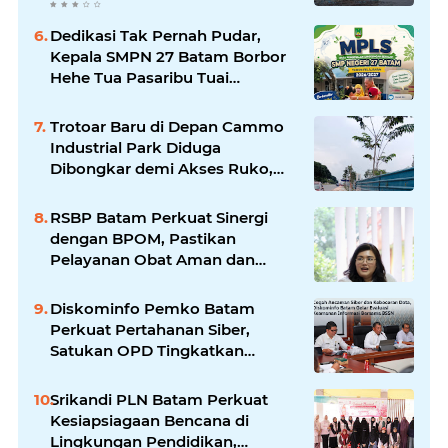
Liputan Wartawan Jadi
Perhatian
Dedikasi Tak Pernah Pudar,
Kepala SMPN 27 Batam Borbor
Hehe Tua Pasaribu Tuai
Apresiasi Orang Tua Murid
Trotoar Baru di Depan Cammo
Industrial Park Diduga
Dibongkar demi Akses Ruko,
Pejalan Kaki Kecewa
RSBP Batam Perkuat Sinergi
dengan BPOM, Pastikan
Pelayanan Obat Aman dan
Bermutu
Diskominfo Pemko Batam
Perkuat Pertahanan Siber,
Satukan OPD Tingkatkan
Keamanan Informasi
Pemerintah
Srikandi PLN Batam Perkuat
Kesiapsiagaan Bencana di
Lingkungan Pendidikan,