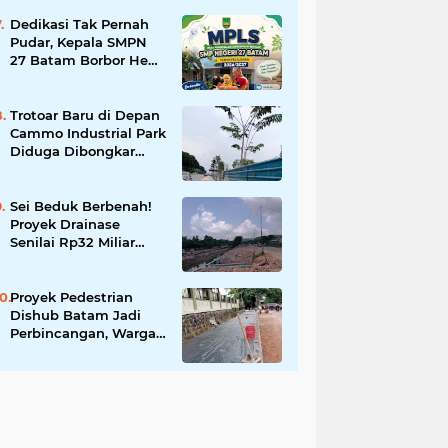
Tingkatkan Keamanan
Informasi Pemerintah
Dedikasi Tak Pernah
Pudar, Kepala SMPN
27 Batam Borbor Hehe
Tua Pasaribu Tuai
Apresiasi Orang Tua
Murid
Trotoar Baru di Depan
Cammo Industrial Park
Diduga Dibongkar
demi Akses Ruko,
Pejalan Kaki Kecewa
Sei Beduk Berbenah!
Proyek Drainase
Senilai Rp32 Miliar
Diharapkan Jadi Solusi
Permanen Atasi Banjir
Proyek Pedestrian
Dishub Batam Jadi
Perbincangan, Warga
Pertanyakan Urgensi
dan Efektivitas
Penggunaan APBD