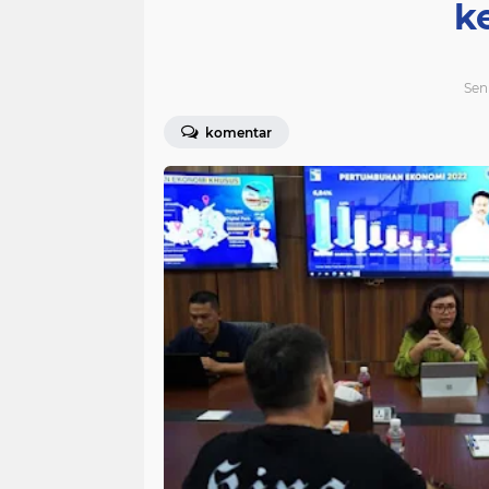
k
Sen
komentar