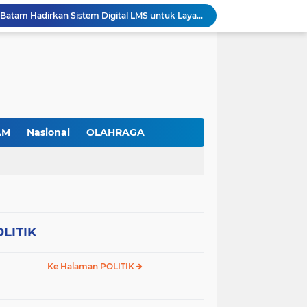
Permudah Investasi, BP Batam Hadirkan Sistem Digital LMS untuk Layanan Alokasi Tanah yang Transparan
Amsakar Achmad Lantik 311 Pejabat Pemko Batam, Tekankan Kinerja, Disiplin, dan Pelayanan Prima
Gas Elpiji Subsidi Diduga Tak Sesuai SOP, Ibu Rumah tangga Keluhkan Tabung Bersiegel Rusak
Sei Beduk Berbenah! Proyek Drainase Senilai Rp32 Miliar Diharapkan Jadi Solusi Permanen Atasi Banjir
Viral Penjual Sapu Lidi Bersama Putrinya yang Menangis, Tamparan Keras di Tengah Maraknya Korupsi
Proyek Drainase Sei Beduk Terhambat Pipa Misterius, Warga Desak Pemerintah Buka Hasil Uji Sampel Air
Diduga Jadi Lokasi Penimbunan Solar Subsidi, Gudang di Saguba Batam Dikeluhkan Warga, APH Diminta Bertindak
RSBP Batam Perkuat Sinergi dengan BPOM, Pastikan Pelayanan Obat Aman dan Bermutu
AM
Nasional
OLAHRAGA
Jimmi Siburian Tinjau Proyek Drainase, Tegaskan "Pipa Misterius" Tak Boleh Hambat Pembangunan di Sei Beduk
Antusiasme Masyarakat Membludak, 128.331 Pendaftar Ikuti War Ticket Upacara HUT ke-81 Kemerdekaan RI di Istana
LITIK
Ke Halaman POLITIK