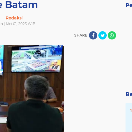
e Batam
Pe
Redaksi
in | Mei 01, 2023 WIB
SHARE
Be