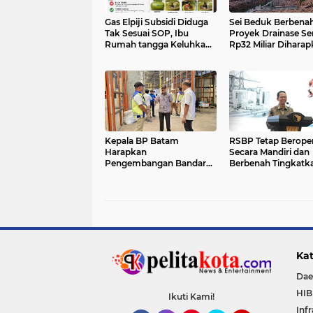
Gas Elpiji Subsidi Diduga
Sei Beduk Berbenah
Tak Sesuai SOP, Ibu
Proyek Drainase Sen
Rumah tangga Keluhkan
Rp32 Miliar Dihara
Tabung Bersiegel Rusak
Jadi Solusi Perman
Atasi Banjir
Kepala BP Batam
RSBP Tetap Beroper
Harapkan
Secara Mandiri dan
Pengembangan Bandara
Berbenah Tingkatk
Hang Nadim Dorong
Performa
Ekosistem Ekonomi di
Batam Semakin Baik
Kat
Dae
HI
Ikuti Kami!
Inf