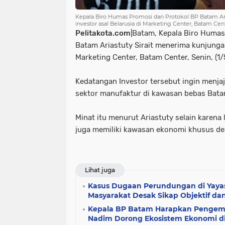
Kepala Biro Humas Promosi dan Protokol BP Batam Ar
investor asal Belarusia di Marketing Center, Batam Cente
Pelitakota.com
|Batam, Kepala Biro Huma
Batam Ariastuty Sirait menerima kunjungan
Marketing Center, Batam Center, Senin, (1
Kedatangan Investor tersebut ingin menja
sektor manufaktur di kawasan bebas Bata
Minat itu menurut Ariastuty selain karena
juga memiliki kawasan ekonomi khusus den
Lihat juga
Kasus Dugaan Perundungan di Yayas
Masyarakat Desak Sikap Objektif da
Kepala BP Batam Harapkan Penge
Nadim Dorong Ekosistem Ekonomi d