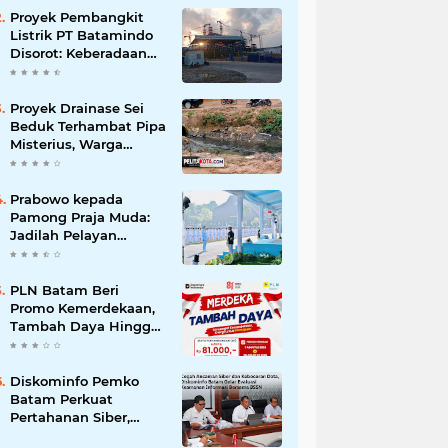
Korupsi
Proyek Pembangkit
Listrik PT Batamindo
Disorot: Keberadaan
TKA Tiongkok dan
Larangan Liputan
Wartawan Jadi
Proyek Drainase Sei
Perhatian
Beduk Terhambat Pipa
Misterius, Warga
Desak Pemerintah
Buka Hasil Uji Sampel
Air
Prabowo kepada
Pamong Praja Muda:
Jadilah Pelayan
Rakyat yang Jujur,
Disiplin, dan Bebas
Korupsi
PLN Batam Beri
Promo Kemerdekaan,
Tambah Daya Hingga
11.000 VA Hanya Rp81
Ribu
Diskominfo Pemko
Batam Perkuat
Pertahanan Siber,
Satukan OPD