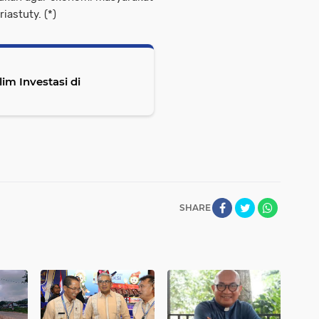
iastuty. (*)
im Investasi di
SHARE