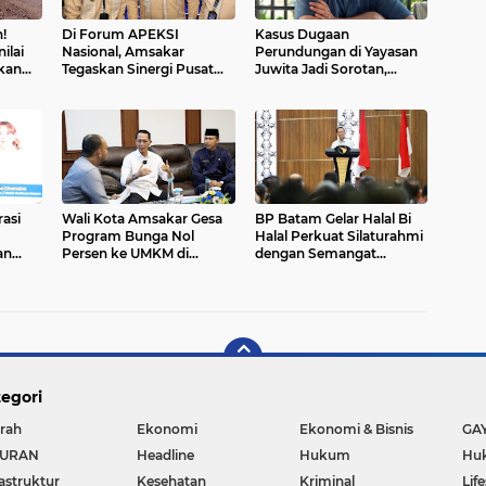
!
Di Forum APEKSI
Kasus Dugaan
ilai
Nasional, Amsakar
Perundungan di Yayasan
pkan
Tegaskan Sinergi Pusat
Juwita Jadi Sorotan,
en
dan Daerah Kunci Sukses
Masyarakat Desak Sikap
Pembangunan Kota
Objektif dan Berkeadilan
asi
Wali Kota Amsakar Gesa
BP Batam Gelar Halal Bi
Program Bunga Nol
Halal Perkuat Silaturahmi
an
Persen ke UMKM di
dengan Semangat
Batam
Kolektif dan Kerja Sama
egori
rah
Ekonomi
Ekonomi & Bisnis
GA
BURAN
Headline
Hukum
Huk
rastruktur
Kesehatan
Kriminal
Lif