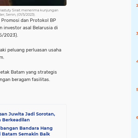
iastuty Sirait menerima kunjungan
r, Senin, (01/5/2023).
s Promosi dan Protokol BP
 investor asal Belarusia di
/5/2023).
jaki peluang perluasan usaha
m.
 letak Batam yang strategis
gan beragam fasilitas.
an Juwita Jadi Sorotan,
n Berkeadilan
mbangan Bandara Hang
i Batam Semakin Baik