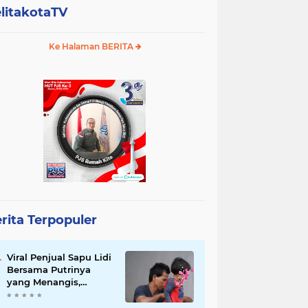
litakotaTV
Ke Halaman BERITA
rita Terpopuler
Viral Penjual Sapu Lidi
Bersama Putrinya
yang Menangis,
Tamparan Keras di
Tengah Maraknya