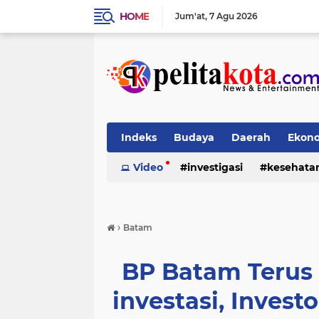
HOME
Jum'at
7 Agu 2026
Indeks
Budaya
Daerah
Ekon
Pendidikan
Video
investigasi
Politik
Sosial
kesehata
›
Batam
BP Batam Terus
investasi, Invest