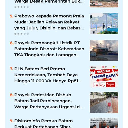
Warga Desak Pemerintah Buka
Hasil Uji Sampel Air
Prabowo kepada Pamong Praja
Muda: Jadilah Pelayan Rakyat
yang Jujur, Disiplin, dan Bebas
Korupsi
Proyek Pembangkit Listrik PT
Batamindo Disorot: Keberadaan
TKA Tiongkok dan Larangan
Liputan Wartawan Jadi
Perhatian
PLN Batam Beri Promo
Kemerdekaan, Tambah Daya
Hingga 11.000 VA Hanya Rp81
Ribu
Proyek Pedestrian Dishub
Batam Jadi Perbincangan,
Warga Pertanyakan Urgensi dan
Efektivitas Penggunaan APBD
Diskominfo Pemko Batam
Perkuat Pertahanan Siber,