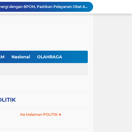
RSBP Batam Perkuat Sinergi dengan BPOM, Pastikan Pelayanan Obat Aman dan Bermutu
Antusiasme Masyarakat Membludak, 128.331 Pendaftar Ikuti War Ticket Upacara HUT ke-81 Kemerdekaan RI di Istana
Permudah Investasi, BP Batam Hadirkan Sistem Digital LMS untuk Layanan Alokasi Tanah yang Transparan
Amsakar Achmad Lantik 311 Pejabat Pemko Batam, Tekankan Kinerja, Disiplin, dan Pelayanan Prima
Gas Elpiji Subsidi Diduga Tak Sesuai SOP, Ibu Rumah tangga Keluhkan Tabung Bersiegel Rusak
Sei Beduk Berbenah! Proyek Drainase Senilai Rp32 Miliar Diharapkan Jadi Solusi Permanen Atasi Banjir
Viral Penjual Sapu Lidi Bersama Putrinya yang Menangis, Tamparan Keras di Tengah Maraknya Korupsi
Proyek Drainase Sei Beduk Terhambat Pipa Misterius, Warga Desak Pemerintah Buka Hasil Uji Sampel Air
AM
Nasional
OLAHRAGA
PLN Batam Beri Promo Kemerdekaan, Tambah Daya Hingga 11.000 VA Hanya Rp81 Ribu
Diduga Jadi Lokasi Penimbunan Solar Subsidi, Gudang di Saguba Batam Dikeluhkan Warga, APH Diminta Bertindak
LITIK
Ke Halaman POLITIK