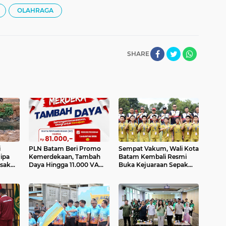
OLAHRAGA
SHARE
i
PLN Batam Beri Promo
Sempat Vakum, Wali Kota
ipa
Kemerdekaan, Tambah
Batam Kembali Resmi
esak
Daya Hingga 11.000 VA
Buka Kejuaraan Sepak
il Uji
Hanya Rp81 Ribu
Bola