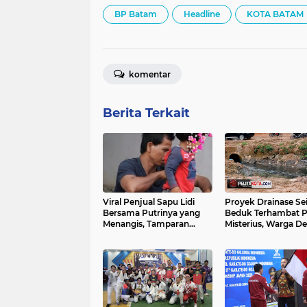
BP Batam
Headline
KOTA BATAM
komentar
Berita Terkait
Viral Penjual Sapu Lidi
Proyek Drainase Se
Bersama Putrinya yang
Beduk Terhambat P
Menangis, Tamparan
Misterius, Warga D
Keras di Tengah Maraknya
Pemerintah Buka Has
Korupsi
Sampel Air