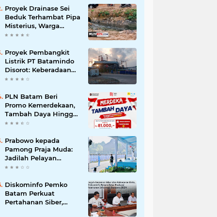
Korupsi
Proyek Drainase Sei
Beduk Terhambat Pipa
Misterius, Warga
Desak Pemerintah
Buka Hasil Uji Sampel
Air
Proyek Pembangkit
Listrik PT Batamindo
Disorot: Keberadaan
TKA Tiongkok dan
Larangan Liputan
Wartawan Jadi
PLN Batam Beri
Perhatian
Promo Kemerdekaan,
Tambah Daya Hingga
11.000 VA Hanya Rp81
Ribu
Prabowo kepada
Pamong Praja Muda:
Jadilah Pelayan
Rakyat yang Jujur,
Disiplin, dan Bebas
Korupsi
Diskominfo Pemko
Batam Perkuat
Pertahanan Siber,
Satukan OPD