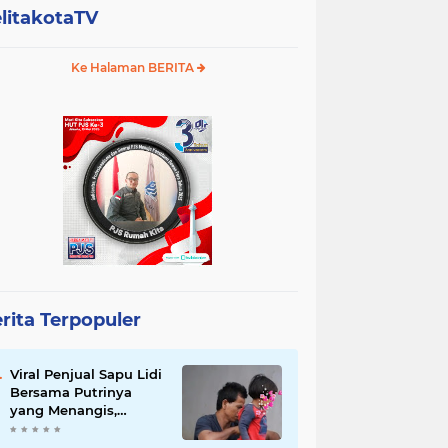
litakotaTV
Ke Halaman BERITA
rita Terpopuler
Viral Penjual Sapu Lidi
Bersama Putrinya
yang Menangis,
Tamparan Keras di
Tengah Maraknya