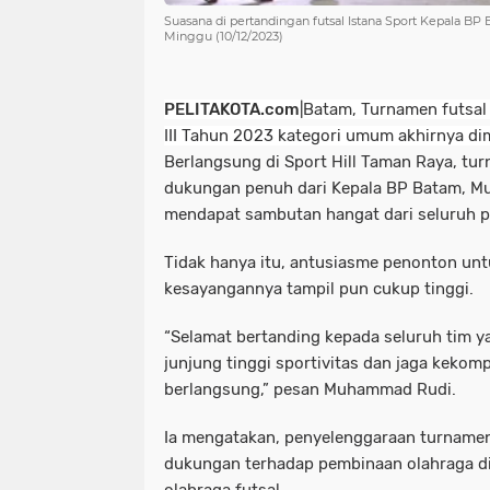
Suasana di pertandingan futsal Istana Sport Kepala BP
Minggu (10/12/2023)
PELITAKOTA.com
|Batam,
Turnamen futsal
III Tahun 2023 kategori umum akhirnya di
Berlangsung di Sport Hill Taman Raya, t
dukungan penuh dari Kepala BP Batam, M
mendapat sambutan hangat dari seluruh pe
Tidak hanya itu, antusiasme penonton un
kesayangannya tampil pun cukup tinggi.
“Selamat bertanding kepada seluruh tim ya
junjung tinggi sportivitas dan jaga keko
berlangsung,” pesan Muhammad Rudi.
Ia mengatakan, penyelenggaraan turnamen
dukungan terhadap pembinaan olahraga d