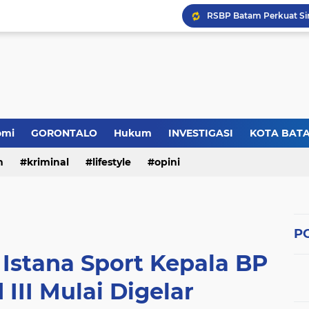
omi
GORONTALO
Hukum
INVESTIGASI
KOTA BAT
n
kriminal
lifestyle
opini
PO
Istana Sport Kepala BP
 III Mulai Digelar