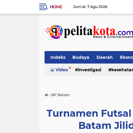
HOME
Jum'at
7 Agu 2026
Indeks
Budaya
Daerah
Ekon
Pendidikan
Video
investigasi
Politik
Sosial
kesehata
›
BP Batam
Turnamen Futsal 
Batam Jilid