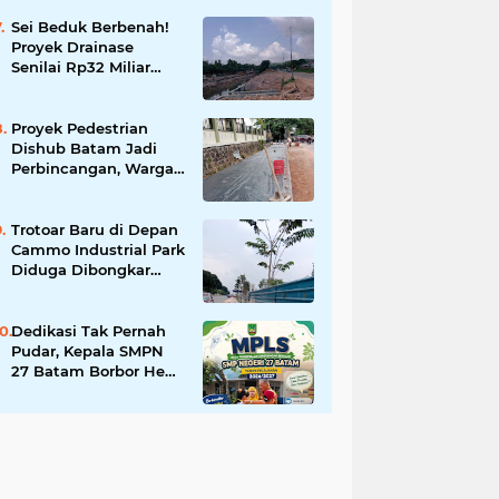
Tingkatkan Keamanan
Informasi Pemerintah
Sei Beduk Berbenah!
Proyek Drainase
Senilai Rp32 Miliar
Diharapkan Jadi Solusi
Permanen Atasi Banjir
Proyek Pedestrian
Dishub Batam Jadi
Perbincangan, Warga
Pertanyakan Urgensi
dan Efektivitas
Penggunaan APBD
Trotoar Baru di Depan
Cammo Industrial Park
Diduga Dibongkar
demi Akses Ruko,
Pejalan Kaki Kecewa
Dedikasi Tak Pernah
Pudar, Kepala SMPN
27 Batam Borbor Hehe
Tua Pasaribu Tuai
Apresiasi Orang Tua
Murid