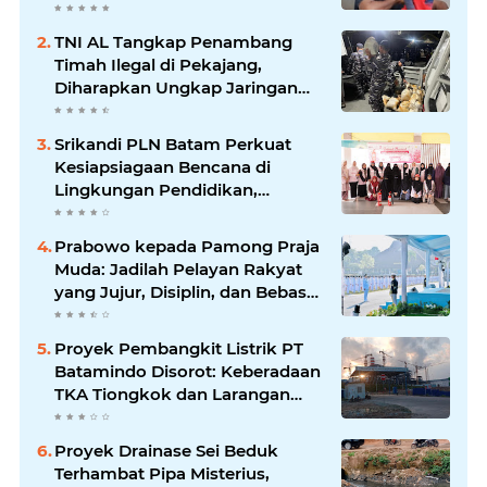
Maraknya Korupsi
TNI AL Tangkap Penambang
Timah Ilegal di Pekajang,
Diharapkan Ungkap Jaringan
hingga Dalang Utama
Srikandi PLN Batam Perkuat
Kesiapsiagaan Bencana di
Lingkungan Pendidikan,
Serahkan APAR dan Rambu K3
Prabowo kepada Pamong Praja
Muda: Jadilah Pelayan Rakyat
yang Jujur, Disiplin, dan Bebas
Korupsi
Proyek Pembangkit Listrik PT
Batamindo Disorot: Keberadaan
TKA Tiongkok dan Larangan
Liputan Wartawan Jadi
Perhatian
Proyek Drainase Sei Beduk
Terhambat Pipa Misterius,