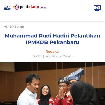
›
BP Batam
Muhammad Rudi Hadiri Pelantikan
IPMKOB Pekanbaru
Redaksi
Minggu | Januari 21, 2024 WIB