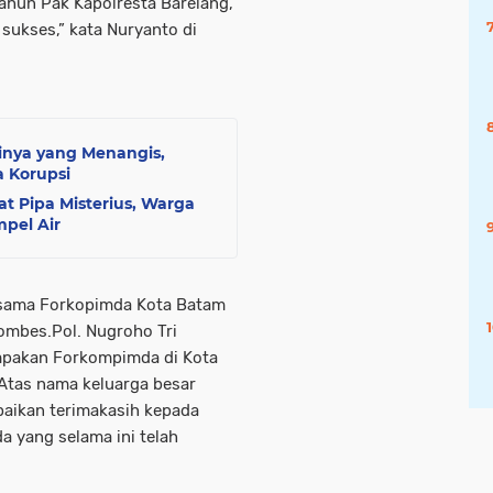
ahun Pak Kapolresta Barelang,
sukses,” kata Nuryanto di
rinya yang Menangis,
 Korupsi
t Pipa Misterius, Warga
mpel Air
rsama Forkopimda Kota Batam
Kombes.Pol. Nugroho Tri
ompakan Forkompimda di Kota
 Atas nama keluarga besar
aikan terimakasih kepada
 yang selama ini telah