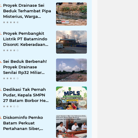
Korupsi
Proyek Drainase Sei
Beduk Terhambat Pipa
Misterius, Warga
Desak Pemerintah
Buka Hasil Uji Sampel
Air
Proyek Pembangkit
Listrik PT Batamindo
Disorot: Keberadaan
TKA Tiongkok dan
Larangan Liputan
Wartawan Jadi
Sei Beduk Berbenah!
Perhatian
Proyek Drainase
Senilai Rp32 Miliar
Diharapkan Jadi Solusi
Permanen Atasi Banjir
Dedikasi Tak Pernah
Pudar, Kepala SMPN
27 Batam Borbor Hehe
Tua Pasaribu Tuai
Apresiasi Orang Tua
Murid
Diskominfo Pemko
Batam Perkuat
Pertahanan Siber,
Satukan OPD