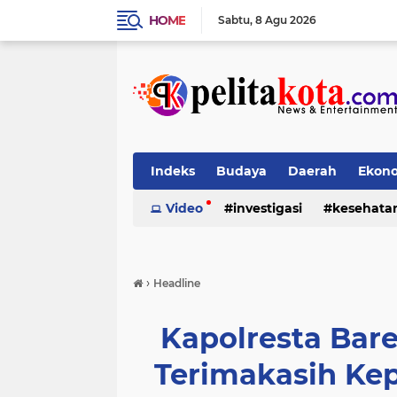
HOME
Sabtu
8 Agu 2026
Indeks
Budaya
Daerah
Ekon
Pendidikan
Video
investigasi
Politik
Sosial
kesehata
›
Headline
Kapolresta Bar
Terimakasih Ke