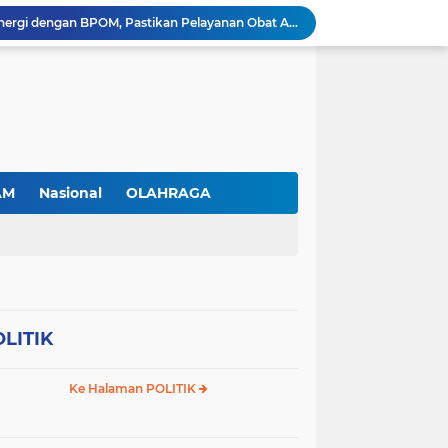
RSBP Batam Perkuat Sinergi dengan BPOM, Pastikan Pelayanan Obat Aman dan Bermutu
Jimmi Siburian Tinjau Proyek Drainase, Tegaskan "Pipa Misterius" Tak Boleh Hambat Pembangunan di Sei Beduk
Antusiasme Masyarakat Membludak, 128.331 Pendaftar Ikuti War Ticket Upacara HUT ke-81 Kemerdekaan RI di Istana
Permudah Investasi, BP Batam Hadirkan Sistem Digital LMS untuk Layanan Alokasi Tanah yang Transparan
Amsakar Achmad Lantik 311 Pejabat Pemko Batam, Tekankan Kinerja, Disiplin, dan Pelayanan Prima
Gas Elpiji Subsidi Diduga Tak Sesuai SOP, Ibu Rumah tangga Keluhkan Tabung Bersiegel Rusak
Sei Beduk Berbenah! Proyek Drainase Senilai Rp32 Miliar Diharapkan Jadi Solusi Permanen Atasi Banjir
Viral Penjual Sapu Lidi Bersama Putrinya yang Menangis, Tamparan Keras di Tengah Maraknya Korupsi
AM
Nasional
OLAHRAGA
Proyek Drainase Sei Beduk Terhambat Pipa Misterius, Warga Desak Pemerintah Buka Hasil Uji Sampel Air
Diduga Jadi Lokasi Penimbunan Solar Subsidi, Gudang di Saguba Batam Dikeluhkan Warga, APH Diminta Bertindak
LITIK
Ke Halaman POLITIK