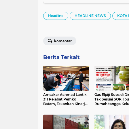
Headline
HEADLINE NEWS
KOTA
komentar
Berita Terkait
Amsakar Achmad Lantik
Gas Elpiji Subsidi D
311 Pejabat Pemko
Tak Sesuai SOP, Ibu
Batam, Tekankan Kinerja,
Rumah tangga Kel
Disiplin, dan Pelayanan
Tabung Bersiegel R
Prima