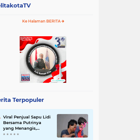
litakotaTV
Ke Halaman BERITA
rita Terpopuler
Viral Penjual Sapu Lidi
Bersama Putrinya
yang Menangis,
Tamparan Keras di
Tengah Maraknya