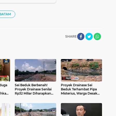
 BATAM
SHARE
iduga
Sei Beduk Berbenah!
Proyek Drainase Sei
Proyek Drainase Senilai
Beduk Terhambat Pipa
uhkan
Rp32 Miliar Diharapkan
Misterius, Warga Desak
usak
Jadi Solusi Permanen
Pemerintah Buka Hasil Uji
Atasi Banjir
Sampel Air