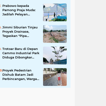
Tingkatkan Keamanan
Informasi Pemerintah
Prabowo kepada
Pamong Praja Muda:
Jadilah Pelayan
Rakyat yang Jujur,
Disiplin, dan Bebas
Korupsi
Jimmi Siburian Tinjau
Proyek Drainase,
Tegaskan "Pipa
Misterius" Tak Boleh
Hambat
Pembangunan di Sei
Trotoar Baru di Depan
Beduk
Cammo Industrial Park
Diduga Dibongkar
demi Akses Ruko,
Pejalan Kaki Kecewa
Proyek Pedestrian
Dishub Batam Jadi
Perbincangan, Warga
Pertanyakan Urgensi
dan Efektivitas
Penggunaan APBD