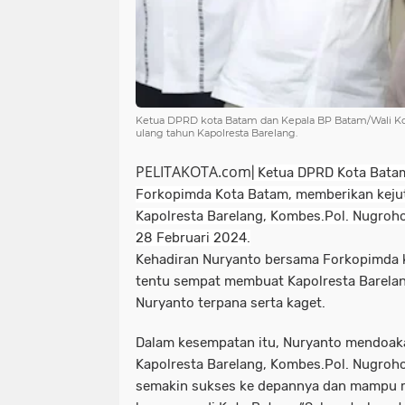
Ketua DPRD kota Batam dan Kepala BP Batam/Wali Kot
ulang tahun Kapolresta Barelang.
PELITAKOTA.com
| Ketua DPRD Kota Bat
Forkopimda Kota Batam, memberikan kejut
Kapolresta Barelang, Kombes.Pol. Nugroho
28 Februari 2024.
Kehadiran Nuryanto bersama Forkopimda k
tentu sempat membuat Kapolresta Barelan
Nuryanto terpana serta kaget.
Dalam kesempatan itu, Nuryanto mendoakan
Kapolresta Barelang, Kombes.Pol. Nugroho
semakin sukses ke depannya dan mampu 