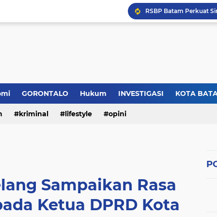
omi
GORONTALO
Hukum
INVESTIGASI
KOTA BAT
n
kriminal
lifestyle
opini
PO
elang Sampaikan Rasa
pada Ketua DPRD Kota