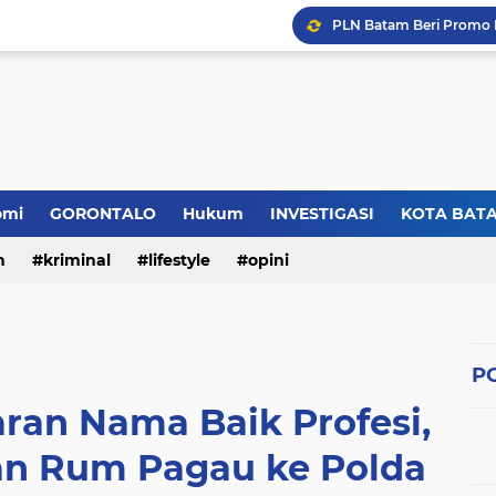
omi
GORONTALO
Hukum
INVESTIGASI
KOTA BAT
n
kriminal
lifestyle
opini
PO
an Nama Baik Profesi,
n Rum Pagau ke Polda