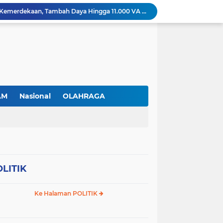
PLN Batam Beri Promo Kemerdekaan, Tambah Daya Hingga 11.000 VA Hanya Rp81 Ribu
TNI AL Tangkap Penambang Timah Ilegal di Pekajang, Diharapkan Ungkap Jaringan hingga Dalang Utama
Tinjau Pabrik Motor Listrik, Wapres Gibran Ajak SMK dan Kampus Perkuat Ekosistem Industri EV
Srikandi PLN Batam Perkuat Kesiapsiagaan Bencana di Lingkungan Pendidikan, Serahkan APAR dan Rambu K3
Prabowo kepada Pamong Praja Muda: Jadilah Pelayan Rakyat yang Jujur, Disiplin, dan Bebas Korupsi
Trotoar Baru di Depan Cammo Industrial Park Diduga Dibongkar demi Akses Ruko, Pejalan Kaki Kecewa
Gas Elpiji Subsidi Diduga Tak Sesuai SOP, Ibu Rumah tangga Keluhkan Tabung Bersiegel Rusak
Sei Beduk Berbenah! Proyek Drainase Senilai Rp32 Miliar Diharapkan Jadi Solusi Permanen Atasi Banjir
AM
Nasional
OLAHRAGA
Viral Penjual Sapu Lidi Bersama Putrinya yang Menangis, Tamparan Keras di Tengah Maraknya Korupsi
Proyek Drainase Sei Beduk Terhambat Pipa Misterius, Warga Desak Pemerintah Buka Hasil Uji Sampel Air
LITIK
Ke Halaman POLITIK