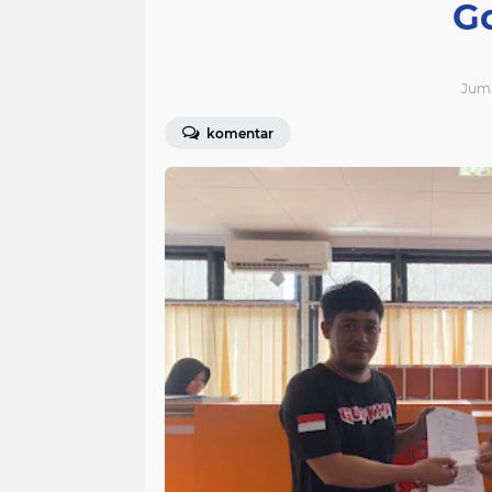
G
Juma
komentar