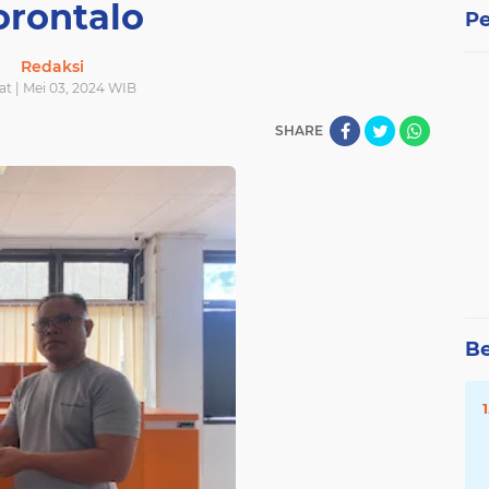
orontalo
Pe
Redaksi
t | Mei 03, 2024 WIB
SHARE
Be