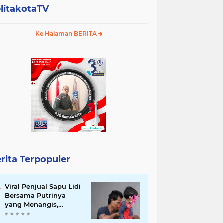
litakotaTV
Ke Halaman BERITA
rita Terpopuler
Viral Penjual Sapu Lidi
Bersama Putrinya
yang Menangis,
Tamparan Keras di
Tengah Maraknya