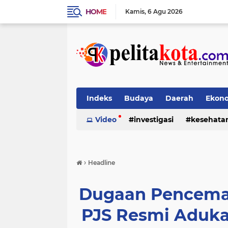
HOME
Kamis
6 Agu 2026
Indeks
Budaya
Daerah
Ekon
Pendidikan
Video
investigasi
Politik
Sosial
kesehata
›
Headline
Dugaan Pencemar
PJS Resmi Aduka