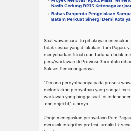
Proyek Renovasi Rp9,2 Miliar Terhen
Nasib Gedung BPJS Ketenagakerjaa
Bahas Ranperda Pengelolaan Samp
Batam Perkuat Sinergi Demi Kota ya
Saat wawancara itu pihaknya menemukan 
tidak sesuai yang dilakukan Rum Pagau, y
menyebarkan fitnah dan tuduhan tidak me
pers/wartawan di Provinsi Gorontalo diha
Sukses Pemenangannya.
"Dimana pernyataannya pada prosesi waw
melontarkan pernyataan yang sangat meru
wartawan yang hingga saat ini independe
dan objektif," ujarnya.
Jhojo menegaskan pernyataan Rum Pagau
merusak integritas profesi jurnalistik sec