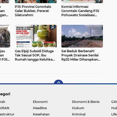
m
PJS Provinsi Gorontalo
Komisi Informasi
aan
Gelar Bukber, Pererat
Gorontalo Gandeng PJS
ngan
Silaturahmi
Pohuwato Sosialisasi
an
Keterbukaan Informasi
3
Publik
jau
Gas Elpiji Subsidi Diduga
Sei Beduk Berbenah!
aan
Tak Sesuai SOP, Ibu
Proyek Drainase Senilai
I PJS
Rumah tangga Keluhkan
Rp32 Miliar Diharapkan
Tabung Bersiegel Rusak
Jadi Solusi Permanen
Atasi Banjir
egori
rah
Ekonomi
Ekonomi & Bisnis
GA
BURAN
Headline
Hukum
Huk
rastruktur
Kesehatan
Kriminal
Lif