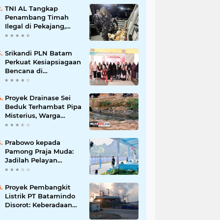
Korupsi
TNI AL Tangkap
Penambang Timah
Ilegal di Pekajang,
Diharapkan Ungkap
Jaringan hingga
Dalang Utama
Srikandi PLN Batam
Perkuat Kesiapsiagaan
Bencana di
Lingkungan
Pendidikan, Serahkan
APAR dan Rambu K3
Proyek Drainase Sei
Beduk Terhambat Pipa
Misterius, Warga
Desak Pemerintah
Buka Hasil Uji Sampel
Air
Prabowo kepada
Pamong Praja Muda:
Jadilah Pelayan
Rakyat yang Jujur,
Disiplin, dan Bebas
Korupsi
Proyek Pembangkit
Listrik PT Batamindo
Disorot: Keberadaan
TKA Tiongkok dan