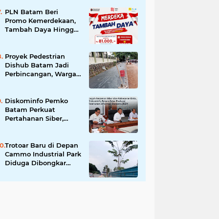
Larangan Liputan
Wartawan Jadi
PLN Batam Beri
Perhatian
Promo Kemerdekaan,
Tambah Daya Hingga
11.000 VA Hanya Rp81
Ribu
Proyek Pedestrian
Dishub Batam Jadi
Perbincangan, Warga
Pertanyakan Urgensi
dan Efektivitas
Penggunaan APBD
Diskominfo Pemko
Batam Perkuat
Pertahanan Siber,
Satukan OPD
Tingkatkan Keamanan
Informasi Pemerintah
Trotoar Baru di Depan
Cammo Industrial Park
Diduga Dibongkar
demi Akses Ruko,
Pejalan Kaki Kecewa