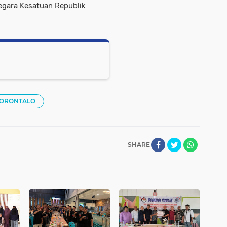
egara Kesatuan Republik
GORONTALO
SHARE