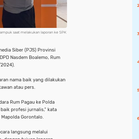
mampuk saat melakukan laporan ke SPK
media Siber (PJS) Provinsi
a DPD Nasdem Boalemo, Rum
/2024).
ran nama baik yang dilakukan
rtawan atau pers.
udara Rum Pagau ke Polda
ik profesi jurnalis," kata
 Mapolda Gorontalo.
cara langsung melalui