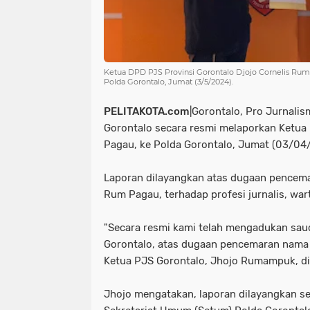
Ketua DPD PJS Provinsi Gorontalo Djojo Cornelis Ru
Polda Gorontalo, Jumat (3/5/2024).
PELITAKOTA.com
|Gorontalo, Pro Jurnalis
Gorontalo secara resmi melaporkan Ketu
Pagau, ke Polda Gorontalo, Jumat (03/04
Laporan dilayangkan atas dugaan pencema
Rum Pagau, terhadap profesi jurnalis, wa
"Secara resmi kami telah mengadukan sa
Gorontalo, atas dugaan pencemaran nama ba
Ketua PJS Gorontalo, Jhojo Rumampuk, di
Jhojo mengatakan, laporan dilayangkan se