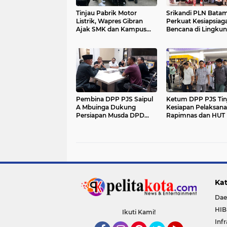
Tinjau Pabrik Motor
Srikandi PLN Bata
Listrik, Wapres Gibran
Perkuat Kesiapsiag
Ajak SMK dan Kampus
Bencana di Lingku
Perkuat Ekosistem
Pendidikan, Serahk
Industri EV
APAR dan Rambu K
Pembina DPP PJS Saipul
Ketum DPP PJS Tin
A Mbuinga Dukung
Kesiapan Pelaksan
Persiapan Musda DPD
Rapimnas dan HUT 
PJS Provinsi Gorontalo
di Gorontalo
Kat
Dae
HI
Ikuti Kami!
Inf