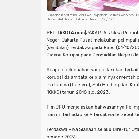
Suasana Konfrensi Pers Pelimpahan Berkas Perkara 9 T
Pusat oleh Kajari Jakarta Pusat. (1/10/2025)
PELITAKOTA.com
|JAKARTA, Jaksa Penun
Negeri Jakarta Pusat melakukan pelimpaha
(sembilan) Terdakwa pada Rabu (01/10/20
Pidana Korupsi pada Pengadilan Negeri Ja
Adapun pelimpahan yang dilakukan terkait
korupsi dalam tata kelola minyak mentah 
Pertamina (Persero), Sub Holding dan Kon
(KKKS) tahun 2018 s.d. 2023.
Tim JPU menjelaskan bahwasannya Pelimp
hari ini terhadap ke 9 terdakwa tersebut t
Terdakwa Riva Siahaan selaku Direktur Ut
periode 2023.