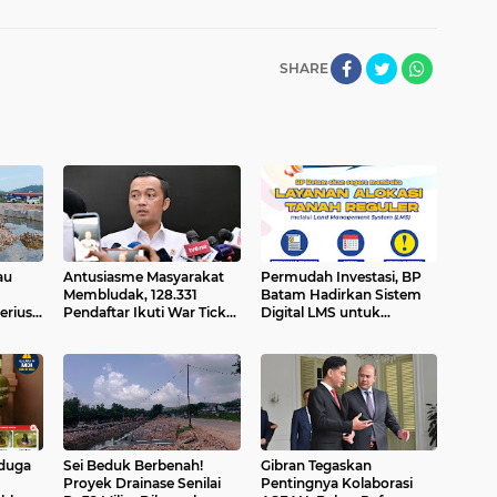
SHARE
au
Antusiasme Masyarakat
Permudah Investasi, BP
Membludak, 128.331
Batam Hadirkan Sistem
erius"
Pendaftar Ikuti War Ticket
Digital LMS untuk
Upacara HUT ke-81
Layanan Alokasi Tanah
i
Kemerdekaan RI di Istana
yang Transparan
iduga
Sei Beduk Berbenah!
Gibran Tegaskan
Proyek Drainase Senilai
Pentingnya Kolaborasi