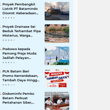
Korupsi
Proyek Pembangkit
Listrik PT Batamindo
Disorot: Keberadaan
TKA Tiongkok dan
Larangan Liputan
Wartawan Jadi
Proyek Drainase Sei
Perhatian
Beduk Terhambat Pipa
Misterius, Warga
Desak Pemerintah
Buka Hasil Uji Sampel
Air
Prabowo kepada
Pamong Praja Muda:
Jadilah Pelayan
Rakyat yang Jujur,
Disiplin, dan Bebas
Korupsi
PLN Batam Beri
Promo Kemerdekaan,
Tambah Daya Hingga
11.000 VA Hanya Rp81
Ribu
Diskominfo Pemko
Batam Perkuat
Pertahanan Siber,
Satukan OPD