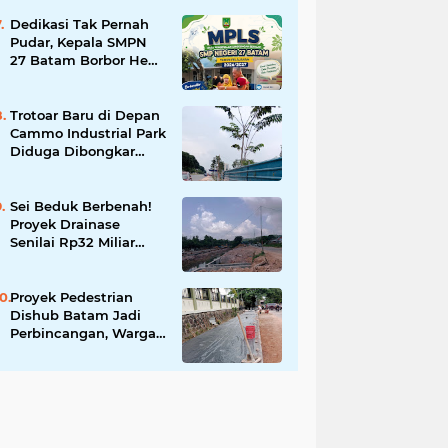
Tingkatkan Keamanan
Informasi Pemerintah
Dedikasi Tak Pernah
Pudar, Kepala SMPN
27 Batam Borbor Hehe
Tua Pasaribu Tuai
Apresiasi Orang Tua
Murid
Trotoar Baru di Depan
Cammo Industrial Park
Diduga Dibongkar
demi Akses Ruko,
Pejalan Kaki Kecewa
Sei Beduk Berbenah!
Proyek Drainase
Senilai Rp32 Miliar
Diharapkan Jadi Solusi
Permanen Atasi Banjir
Proyek Pedestrian
Dishub Batam Jadi
Perbincangan, Warga
Pertanyakan Urgensi
dan Efektivitas
Penggunaan APBD