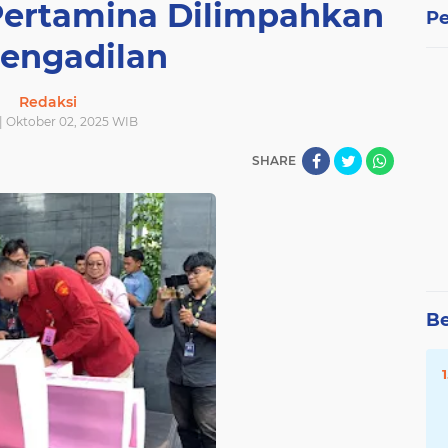
ertamina Dilimpahkan
Pe
Pengadilan
Redaksi
| Oktober 02, 2025 WIB
SHARE
Be