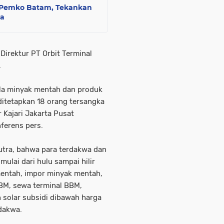
t Pemko Batam, Tekankan
ma
irektur PT Orbit Terminal
.
ola minyak mentah dan produk
 ditetapkan 18 orang tersangka
 Kajari Jakarta Pusat
nferens pers.
 Putra, bahwa para terdakwa dan
ulai dari hulu sampai hilir
 mentah, impor minyak mentah,
M, sewa terminal BBM,
solar subsidi dibawah harga
rdakwa.