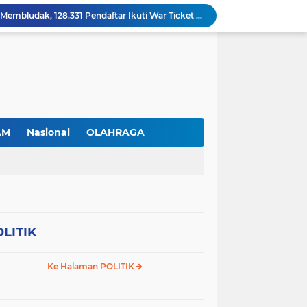
Permudah Investasi, BP Batam Hadirkan Sistem Digital LMS untuk Layanan Alokasi Tanah yang Transparan
Amsakar Achmad Lantik 311 Pejabat Pemko Batam, Tekankan Kinerja, Disiplin, dan Pelayanan Prima
Gas Elpiji Subsidi Diduga Tak Sesuai SOP, Ibu Rumah tangga Keluhkan Tabung Bersiegel Rusak
Sei Beduk Berbenah! Proyek Drainase Senilai Rp32 Miliar Diharapkan Jadi Solusi Permanen Atasi Banjir
Viral Penjual Sapu Lidi Bersama Putrinya yang Menangis, Tamparan Keras di Tengah Maraknya Korupsi
Proyek Drainase Sei Beduk Terhambat Pipa Misterius, Warga Desak Pemerintah Buka Hasil Uji Sampel Air
Diduga Jadi Lokasi Penimbunan Solar Subsidi, Gudang di Saguba Batam Dikeluhkan Warga, APH Diminta Bertindak
RSBP Batam Perkuat Sinergi dengan BPOM, Pastikan Pelayanan Obat Aman dan Bermutu
AM
Nasional
OLAHRAGA
Jimmi Siburian Tinjau Proyek Drainase, Tegaskan "Pipa Misterius" Tak Boleh Hambat Pembangunan di Sei Beduk
Antusiasme Masyarakat Membludak, 128.331 Pendaftar Ikuti War Ticket Upacara HUT ke-81 Kemerdekaan RI di Istana
LITIK
Ke Halaman POLITIK