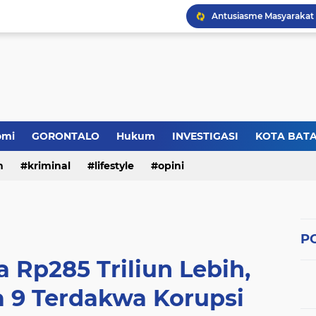
omi
GORONTALO
Hukum
INVESTIGASI
KOTA BAT
n
kriminal
lifestyle
opini
PO
 Rp285 Triliun Lebih,
a 9 Terdakwa Korupsi