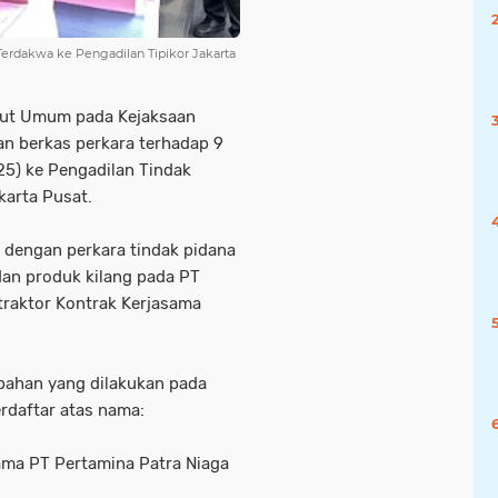
erdakwa ke Pengadilan Tipikor Jakarta
tut Umum pada Kejaksaan
n berkas perkara terhadap 9
25) ke Pengadilan Tindak
karta Pusat.
 dengan perkara tindak pidana
dan produk kilang pada PT
traktor Kontrak Kerjasama
ahan yang dilakukan pada
erdaftar atas nama:
ama PT Pertamina Patra Niaga