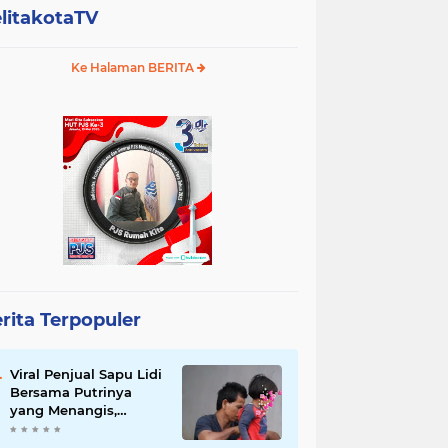
litakotaTV
Ke Halaman BERITA
rita Terpopuler
Viral Penjual Sapu Lidi
Bersama Putrinya
yang Menangis,
Tamparan Keras di
Tengah Maraknya