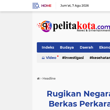
HOME
Jum'at
7 Agu 2026
Indeks
Budaya
Daerah
Ekon
Pendidikan
Video
investigasi
Politik
Sosial
kesehata
›
Headline
Rugikan Negara
Berkas Perkar