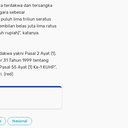
ra terdakwa dan tersangka
gara sebesar
puluh lima triliun seratus
embilan belas juta lima ratus
h rupiah)", katanya.
akwa yakni Pasal 2 Ayat (1),
r 31 Tahun 1999 tentang
asal 55 Ayat (1) Ke-1 KUHP",
i. (red)
a
Nasional