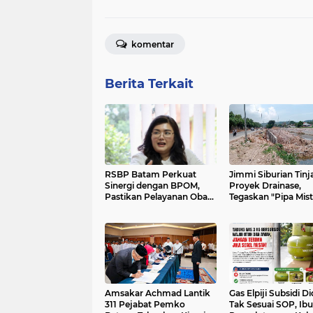
komentar
Berita Terkait
RSBP Batam Perkuat
Jimmi Siburian Tinj
Sinergi dengan BPOM,
Proyek Drainase,
Pastikan Pelayanan Obat
Tegaskan "Pipa Mist
Aman dan Bermutu
Tak Boleh Hambat
Pembangunan di Se
Beduk
Amsakar Achmad Lantik
Gas Elpiji Subsidi D
311 Pejabat Pemko
Tak Sesuai SOP, Ibu