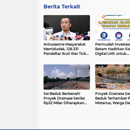
Berita Terkait
Antusiasme Masyarakat
Permudah Investasi
Membludak, 128.331
Batam Hadirkan Si
Pendaftar Ikuti War Ticket
Digital LMS untuk
Upacara HUT ke-81
Layanan Alokasi Ta
Kemerdekaan RI di Istana
yang Transparan
Sei Beduk Berbenah!
Proyek Drainase Se
Proyek Drainase Senilai
Beduk Terhambat P
Rp32 Miliar Diharapkan
Misterius, Warga D
Jadi Solusi Permanen
Pemerintah Buka Has
Atasi Banjir
Sampel Air