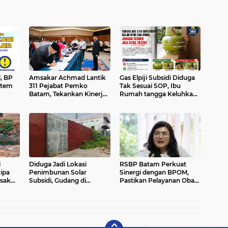
, BP
Amsakar Achmad Lantik
Gas Elpiji Subsidi Diduga
stem
311 Pejabat Pemko
Tak Sesuai SOP, Ibu
Batam, Tekankan Kinerja,
Rumah tangga Keluhkan
nah
Disiplin, dan Pelayanan
Tabung Bersiegel Rusak
Prima
i
Diduga Jadi Lokasi
RSBP Batam Perkuat
ipa
Penimbunan Solar
Sinergi dengan BPOM,
esak
Subsidi, Gudang di
Pastikan Pelayanan Obat
il Uji
Saguba Batam
Aman dan Bermutu
Dikeluhkan Warga, APH
Diminta Bertindak