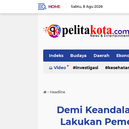
HOME
Sabtu
8 Agu 2026
Indeks
Budaya
Daerah
Ekon
Pendidikan
Video
investigasi
Politik
Sosial
kesehata
›
Headline
Demi Keandala
Lakukan Peme