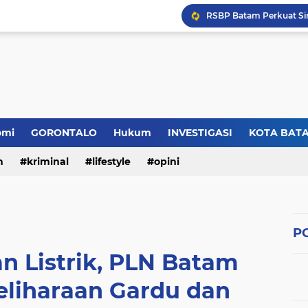
omi
GORONTALO
Hukum
INVESTIGASI
KOTA BAT
n
kriminal
lifestyle
opini
PO
n Listrik, PLN Batam
liharaan Gardu dan