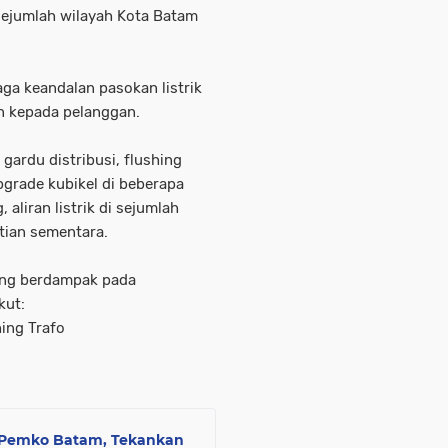
 sejumlah wilayah Kota Batam
ga keandalan pasokan listrik
n kepada pelanggan.
gardu distribusi, flushing
pgrade kubikel di beberapa
 aliran listrik di sejumlah
tian sementara.
ang berdampak pada
kut:
hing Trafo
t Pemko Batam, Tekankan