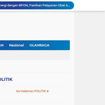
RSBP Batam Perkuat Sinergi dengan BPOM, Pastikan Pelayanan Obat Aman dan Bermutu
Jimmi Siburian Tinjau Proyek Drainase, Tegaskan "Pipa Misterius" Tak Boleh Hambat Pembangunan di Sei Beduk
Antusiasme Masyarakat Membludak, 128.331 Pendaftar Ikuti War Ticket Upacara HUT ke-81 Kemerdekaan RI di Istana
Permudah Investasi, BP Batam Hadirkan Sistem Digital LMS untuk Layanan Alokasi Tanah yang Transparan
Amsakar Achmad Lantik 311 Pejabat Pemko Batam, Tekankan Kinerja, Disiplin, dan Pelayanan Prima
Gas Elpiji Subsidi Diduga Tak Sesuai SOP, Ibu Rumah tangga Keluhkan Tabung Bersiegel Rusak
Sei Beduk Berbenah! Proyek Drainase Senilai Rp32 Miliar Diharapkan Jadi Solusi Permanen Atasi Banjir
Viral Penjual Sapu Lidi Bersama Putrinya yang Menangis, Tamparan Keras di Tengah Maraknya Korupsi
AM
Nasional
OLAHRAGA
Proyek Drainase Sei Beduk Terhambat Pipa Misterius, Warga Desak Pemerintah Buka Hasil Uji Sampel Air
Diduga Jadi Lokasi Penimbunan Solar Subsidi, Gudang di Saguba Batam Dikeluhkan Warga, APH Diminta Bertindak
LITIK
Ke Halaman POLITIK