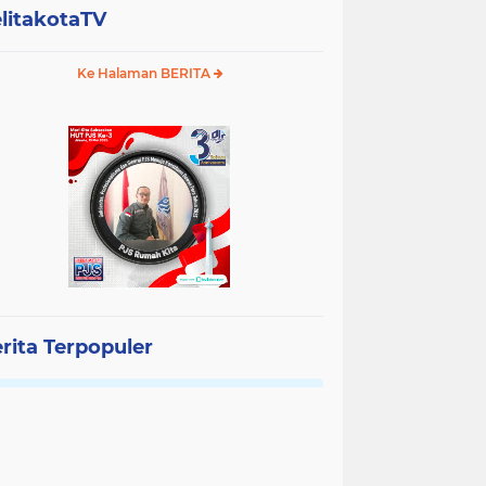
litakotaTV
Ke Halaman BERITA
rita Terpopuler