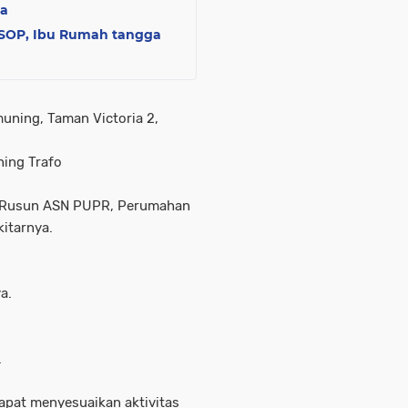
ma
i SOP, Ibu Rumah tangga
muning, Taman Victoria 2,
hing Trafo
, Rusun ASN PUPR, Perumahan
itarnya.
a.
.
pat menyesuaikan aktivitas