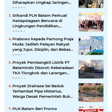
Diharapkan Ungkap Jaringan
hingga Dalang Utama
Srikandi PLN Batam Perkuat
Kesiapsiagaan Bencana di
Lingkungan Pendidikan,
Serahkan APAR dan Rambu K3
Prabowo kepada Pamong Praja
Muda: Jadilah Pelayan Rakyat
yang Jujur, Disiplin, dan Bebas
Korupsi
Proyek Pembangkit Listrik PT
Batamindo Disorot: Keberadaan
TKA Tiongkok dan Larangan
Liputan Wartawan Jadi
Perhatian
Proyek Drainase Sei Beduk
Terhambat Pipa Misterius,
Warga Desak Pemerintah Buka
Hasil Uji Sampel Air
PLN Batam Beri Promo