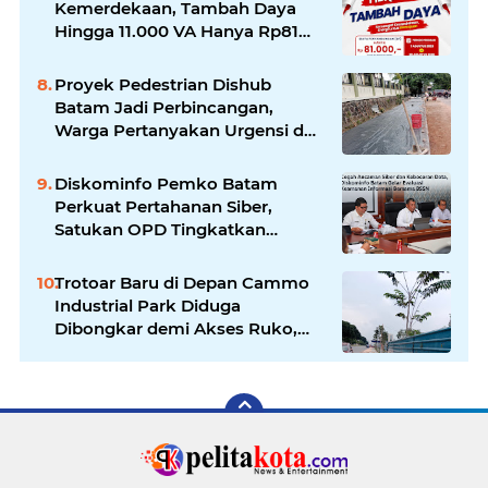
Kemerdekaan, Tambah Daya
Hingga 11.000 VA Hanya Rp81
Ribu
Proyek Pedestrian Dishub
Batam Jadi Perbincangan,
Warga Pertanyakan Urgensi dan
Efektivitas Penggunaan APBD
Diskominfo Pemko Batam
Perkuat Pertahanan Siber,
Satukan OPD Tingkatkan
Keamanan Informasi
Pemerintah
Trotoar Baru di Depan Cammo
Industrial Park Diduga
Dibongkar demi Akses Ruko,
Pejalan Kaki Kecewa