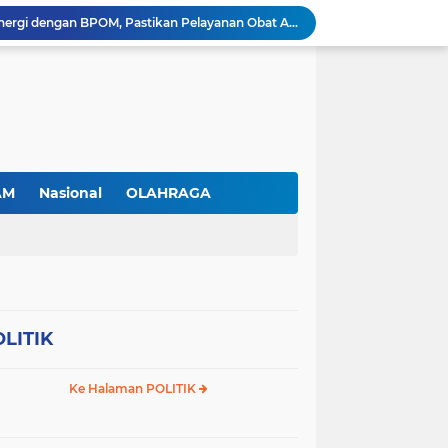
RSBP Batam Perkuat Sinergi dengan BPOM, Pastikan Pelayanan Obat Aman dan Bermutu
Jimmi Siburian Tinjau Proyek Drainase, Tegaskan "Pipa Misterius" Tak Boleh Hambat Pembangunan di Sei Beduk
Antusiasme Masyarakat Membludak, 128.331 Pendaftar Ikuti War Ticket Upacara HUT ke-81 Kemerdekaan RI di Istana
Permudah Investasi, BP Batam Hadirkan Sistem Digital LMS untuk Layanan Alokasi Tanah yang Transparan
Amsakar Achmad Lantik 311 Pejabat Pemko Batam, Tekankan Kinerja, Disiplin, dan Pelayanan Prima
Gas Elpiji Subsidi Diduga Tak Sesuai SOP, Ibu Rumah tangga Keluhkan Tabung Bersiegel Rusak
Sei Beduk Berbenah! Proyek Drainase Senilai Rp32 Miliar Diharapkan Jadi Solusi Permanen Atasi Banjir
Viral Penjual Sapu Lidi Bersama Putrinya yang Menangis, Tamparan Keras di Tengah Maraknya Korupsi
AM
Nasional
OLAHRAGA
Proyek Drainase Sei Beduk Terhambat Pipa Misterius, Warga Desak Pemerintah Buka Hasil Uji Sampel Air
Diduga Jadi Lokasi Penimbunan Solar Subsidi, Gudang di Saguba Batam Dikeluhkan Warga, APH Diminta Bertindak
LITIK
Ke Halaman POLITIK