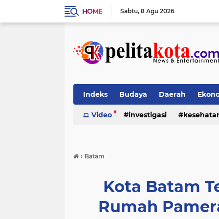
HOME
Sabtu
8 Agu 2026
Indeks
Budaya
Daerah
Ekon
Pendidikan
Video
investigasi
Politik
Sosial
kesehata
›
Batam
Kota Batam Te
Rumah Pamera