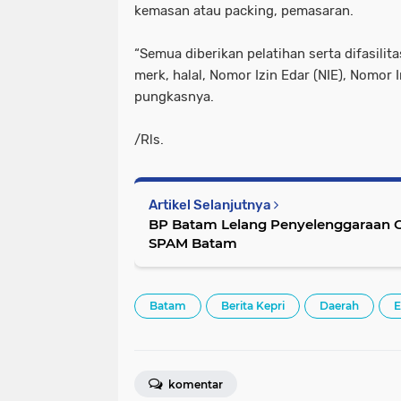
kemasan atau packing, pemasaran.
“Semua diberikan pelatihan serta difasilit
merk, halal, Nomor Izin Edar (NIE), Nomor 
pungkasnya.
/Rls.
Artikel Selanjutnya
BP Batam Lelang Penyelenggaraan O
SPAM Batam
Batam
Berita Kepri
Daerah
E
komentar