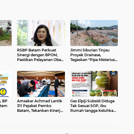
RSBP Batam Perkuat
Jimmi Siburian Tinjau
Sinergi dengan BPOM,
Proyek Drainase,
Pastikan Pelayanan Obat
Tegaskan "Pipa Misterius"
Aman dan Bermutu
Tak Boleh Hambat
 APH
Pembangunan di Sei
Beduk
, BP
Amsakar Achmad Lantik
Gas Elpiji Subsidi Diduga
stem
311 Pejabat Pemko
Tak Sesuai SOP, Ibu
Batam, Tekankan Kinerja,
Rumah tangga Keluhkan
nah
Disiplin, dan Pelayanan
Tabung Bersiegel Rusak
Prima