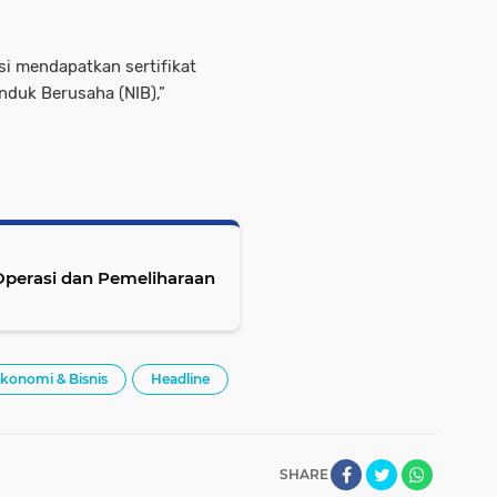
asi mendapatkan sertifikat
Induk Berusaha (NIB),”
perasi dan Pemeliharaan
konomi & Bisnis
Headline
SHARE