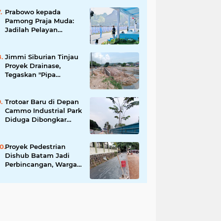
Tingkatkan Keamanan
Informasi Pemerintah
Prabowo kepada
Pamong Praja Muda:
Jadilah Pelayan
Rakyat yang Jujur,
Disiplin, dan Bebas
Korupsi
Jimmi Siburian Tinjau
Proyek Drainase,
Tegaskan "Pipa
Misterius" Tak Boleh
Hambat
Pembangunan di Sei
Trotoar Baru di Depan
Beduk
Cammo Industrial Park
Diduga Dibongkar
demi Akses Ruko,
Pejalan Kaki Kecewa
Proyek Pedestrian
Dishub Batam Jadi
Perbincangan, Warga
Pertanyakan Urgensi
dan Efektivitas
Penggunaan APBD