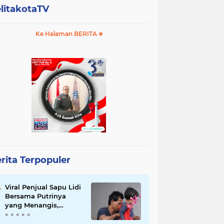
litakotaTV
Ke Halaman BERITA
rita Terpopuler
Viral Penjual Sapu Lidi
Bersama Putrinya
yang Menangis,
Tamparan Keras di
Tengah Maraknya