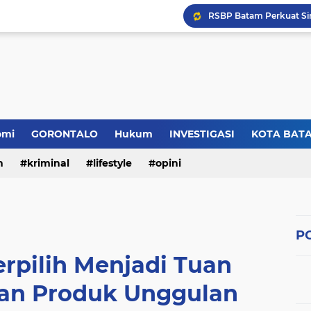
omi
GORONTALO
Hukum
INVESTIGASI
KOTA BAT
n
kriminal
lifestyle
opini
PO
rpilih Menjadi Tuan
n Produk Unggulan