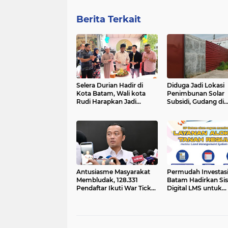
Berita Terkait
Selera Durian Hadir di
Diduga Jadi Lokasi
Kota Batam, Wali kota
Penimbunan Solar
Rudi Harapkan Jadi
Subsidi, Gudang di
Destinasi Wisata Kuliner
Saguba Batam
Baru
Dikeluhkan Warga,
Diminta Bertindak
Antusiasme Masyarakat
Permudah Investasi
Membludak, 128.331
Batam Hadirkan Si
Pendaftar Ikuti War Ticket
Digital LMS untuk
Upacara HUT ke-81
Layanan Alokasi Ta
Kemerdekaan RI di Istana
yang Transparan