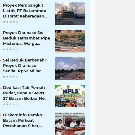
Korupsi
Proyek Pembangkit
Listrik PT Batamindo
Disorot: Keberadaan
TKA Tiongkok dan
Larangan Liputan
Wartawan Jadi
Proyek Drainase Sei
Perhatian
Beduk Terhambat Pipa
Misterius, Warga
Desak Pemerintah
Buka Hasil Uji Sampel
Air
Sei Beduk Berbenah!
Proyek Drainase
Senilai Rp32 Miliar
Diharapkan Jadi Solusi
Permanen Atasi Banjir
Dedikasi Tak Pernah
Pudar, Kepala SMPN
27 Batam Borbor Hehe
Tua Pasaribu Tuai
Apresiasi Orang Tua
Murid
Diskominfo Pemko
Batam Perkuat
Pertahanan Siber,
Satukan OPD