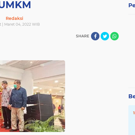
UMKM
Pe
Redaksi
 | Maret 04, 2022 WIB
SHARE
Be