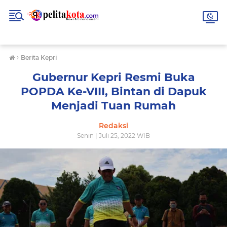
›
Berita Kepri
Gubernur Kepri Resmi Buka
POPDA Ke-VIII, Bintan di Dapuk
Menjadi Tuan Rumah
Redaksi
Senin | Juli 25, 2022 WIB