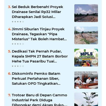
Perhatian
Sei Beduk Berbenah! Proyek
Drainase Senilai Rp32 Miliar
Diharapkan Jadi Solusi
Permanen Atasi Banjir
Jimmi Siburian Tinjau Proyek
Drainase, Tegaskan "Pipa
Misterius" Tak Boleh Hambat
Pembangunan di Sei Beduk
Dedikasi Tak Pernah Pudar,
Kepala SMPN 27 Batam Borbor
Hehe Tua Pasaribu Tuai
Apresiasi Orang Tua Murid
Diskominfo Pemko Batam
Perkuat Pertahanan Siber,
Satukan OPD Tingkatkan
Keamanan Informasi
Pemerintah
Trotoar Baru di Depan Cammo
Industrial Park Diduga
Dibongkar demi Akses Ruko,