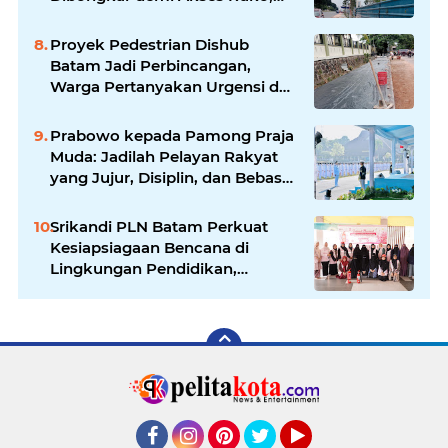
Pejalan Kaki Kecewa
Proyek Pedestrian Dishub
Batam Jadi Perbincangan,
Warga Pertanyakan Urgensi dan
Efektivitas Penggunaan APBD
Prabowo kepada Pamong Praja
Muda: Jadilah Pelayan Rakyat
yang Jujur, Disiplin, dan Bebas
Korupsi
Srikandi PLN Batam Perkuat
Kesiapsiagaan Bencana di
Lingkungan Pendidikan,
Serahkan APAR dan Rambu K3