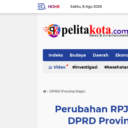
HOME
Sabtu
8 Agu 2026
Indeks
Budaya
Daerah
Ekon
Pendidikan
Video
investigasi
Politik
Sosial
kesehata
›
DPRD Provinsi Kepri
Perubahan RP
DPRD Provin