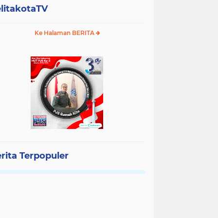
litakotaTV
Ke Halaman BERITA
rita Terpopuler