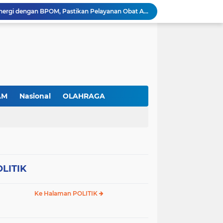
RSBP Batam Perkuat Sinergi dengan BPOM, Pastikan Pelayanan Obat Aman dan Bermutu
Jimmi Siburian Tinjau Proyek Drainase, Tegaskan "Pipa Misterius" Tak Boleh Hambat Pembangunan di Sei Beduk
Antusiasme Masyarakat Membludak, 128.331 Pendaftar Ikuti War Ticket Upacara HUT ke-81 Kemerdekaan RI di Istana
Permudah Investasi, BP Batam Hadirkan Sistem Digital LMS untuk Layanan Alokasi Tanah yang Transparan
Amsakar Achmad Lantik 311 Pejabat Pemko Batam, Tekankan Kinerja, Disiplin, dan Pelayanan Prima
Gas Elpiji Subsidi Diduga Tak Sesuai SOP, Ibu Rumah tangga Keluhkan Tabung Bersiegel Rusak
Sei Beduk Berbenah! Proyek Drainase Senilai Rp32 Miliar Diharapkan Jadi Solusi Permanen Atasi Banjir
Viral Penjual Sapu Lidi Bersama Putrinya yang Menangis, Tamparan Keras di Tengah Maraknya Korupsi
AM
Nasional
OLAHRAGA
Proyek Drainase Sei Beduk Terhambat Pipa Misterius, Warga Desak Pemerintah Buka Hasil Uji Sampel Air
Diduga Jadi Lokasi Penimbunan Solar Subsidi, Gudang di Saguba Batam Dikeluhkan Warga, APH Diminta Bertindak
LITIK
Ke Halaman POLITIK