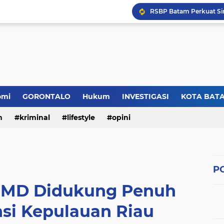
omi
GORONTALO
Hukum
INVESTIGASI
KOTA BAT
n
kriminal
lifestyle
opini
PO
JMD Didukung Penuh
si Kepulauan Riau