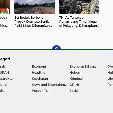
iduga
Sei Beduk Berbenah!
TNI AL Tangkap
Proyek Drainase Senilai
Penambang Timah Ilegal
uhkan
Rp32 Miliar Diharapkan
di Pekajang, Diharapkan
usak
Jadi Solusi Permanen
Ungkap Jaringan hingga
Atasi Banjir
Dalang Utama
egori
rah
Ekonomi
Ekonomi & Bisnis
GA
BURAN
Headline
Hukum
Huk
rastruktur
Kesehatan
Kriminal
Lif
ional
News and Entertainment
OPINI
Pen
tik
Puspen TNI
Sosial
Copyright ©
2026 Pelita Kota