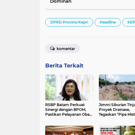
Dominan
DPRD Provinsi Kepri
Headline
KEP
komentar
Berita Terkait
RSBP Batam Perkuat
Jimmi Siburian Tinj
Sinergi dengan BPOM,
Proyek Drainase,
Pastikan Pelayanan Obat
Tegaskan "Pipa Mist
Aman dan Bermutu
Tak Boleh Hambat
Pembangunan di Se
Beduk