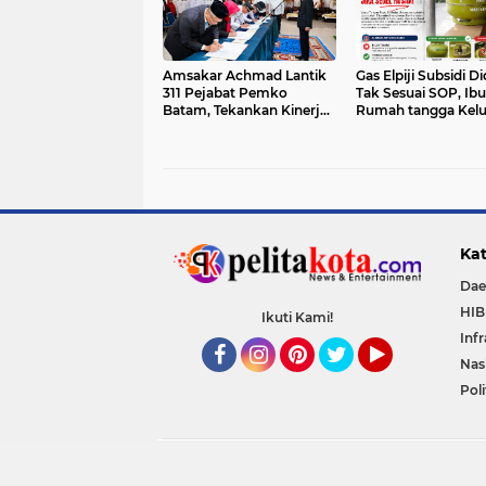
Amsakar Achmad Lantik
Gas Elpiji Subsidi D
311 Pejabat Pemko
Tak Sesuai SOP, Ibu
Batam, Tekankan Kinerja,
Rumah tangga Kel
Disiplin, dan Pelayanan
Tabung Bersiegel R
Prima
Kat
Dae
HI
Ikuti Kami!
Inf
Nas
Facebook
Instagram
Pinterest
Twitter
YouTube
Poli