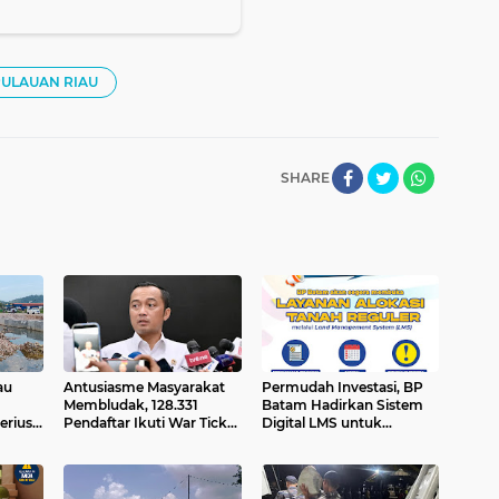
ULAUAN RIAU
SHARE
au
Antusiasme Masyarakat
Permudah Investasi, BP
Membludak, 128.331
Batam Hadirkan Sistem
erius"
Pendaftar Ikuti War Ticket
Digital LMS untuk
Upacara HUT ke-81
Layanan Alokasi Tanah
i
Kemerdekaan RI di Istana
yang Transparan