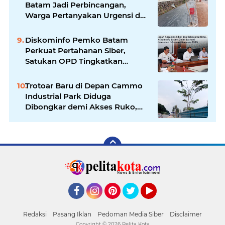
Batam Jadi Perbincangan,
Warga Pertanyakan Urgensi dan
Efektivitas Penggunaan APBD
Diskominfo Pemko Batam
Perkuat Pertahanan Siber,
Satukan OPD Tingkatkan
Keamanan Informasi
Pemerintah
Trotoar Baru di Depan Cammo
Industrial Park Diduga
Dibongkar demi Akses Ruko,
Pejalan Kaki Kecewa
Facebook
Instagram
Pinterest
Twitter
YouTube
Redaksi
Pasang Iklan
Pedoman Media Siber
Disclaimer
Copyright ©
2026 Pelita Kota