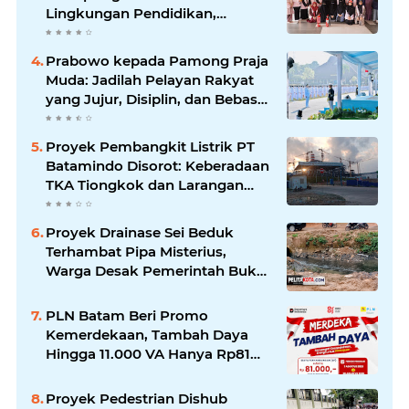
Lingkungan Pendidikan,
Serahkan APAR dan Rambu K3
Prabowo kepada Pamong Praja
Muda: Jadilah Pelayan Rakyat
yang Jujur, Disiplin, dan Bebas
Korupsi
Proyek Pembangkit Listrik PT
Batamindo Disorot: Keberadaan
TKA Tiongkok dan Larangan
Liputan Wartawan Jadi
Perhatian
Proyek Drainase Sei Beduk
Terhambat Pipa Misterius,
Warga Desak Pemerintah Buka
Hasil Uji Sampel Air
PLN Batam Beri Promo
Kemerdekaan, Tambah Daya
Hingga 11.000 VA Hanya Rp81
Ribu
Proyek Pedestrian Dishub