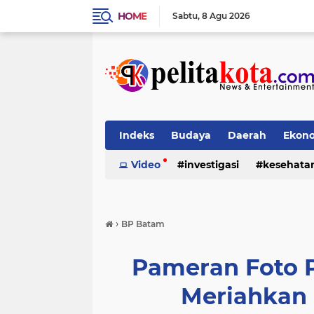
HOME
Sabtu
8 Agu 2026
Indeks
Budaya
Daerah
Ekon
Pendidikan
Video
investigasi
Politik
Sosial
kesehata
›
BP Batam
Pameran Foto
Meriahkan 