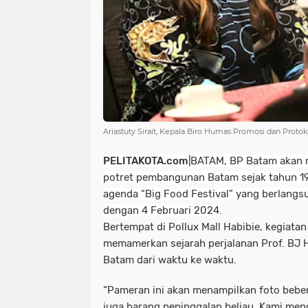
Ariastuty Sirait, Kepala Biro Humas Promosi dan Proto
PELITAKOTA.com
|BATAM, B
P Batam akan 
potret pembangunan Batam sejak tahun 19
agenda “Big Food Festival” yang berlangs
dengan 4 Februari 2024.
Bertempat di Pollux Mall Habibie, kegiatan
memamerkan sejarah perjalanan Prof. BJ
Batam dari waktu ke waktu.
“Pameran ini akan menampilkan foto bebe
juga barang peninggalan beliau. Kami me