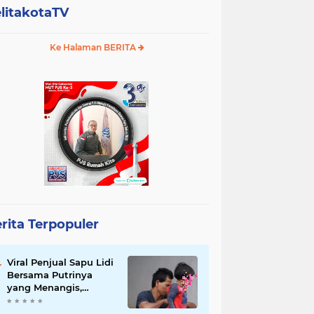
litakotaTV
Ke Halaman BERITA
rita Terpopuler
Viral Penjual Sapu Lidi
Bersama Putrinya
yang Menangis,
Tamparan Keras di
Tengah Maraknya