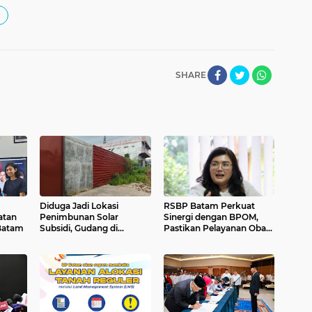
SHARE
Diduga Jadi Lokasi
RSBP Batam Perkuat
atan
Penimbunan Solar
Sinergi dengan BPOM,
Batam
Subsidi, Gudang di
Pastikan Pelayanan Obat
Saguba Batam
Aman dan Bermutu
Dikeluhkan Warga, APH
Diminta Bertindak