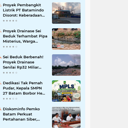
Korupsi
Proyek Pembangkit
Listrik PT Batamindo
Disorot: Keberadaan
TKA Tiongkok dan
Larangan Liputan
Wartawan Jadi
Proyek Drainase Sei
Perhatian
Beduk Terhambat Pipa
Misterius, Warga
Desak Pemerintah
Buka Hasil Uji Sampel
Air
Sei Beduk Berbenah!
Proyek Drainase
Senilai Rp32 Miliar
Diharapkan Jadi Solusi
Permanen Atasi Banjir
Dedikasi Tak Pernah
Pudar, Kepala SMPN
27 Batam Borbor Hehe
Tua Pasaribu Tuai
Apresiasi Orang Tua
Murid
Diskominfo Pemko
Batam Perkuat
Pertahanan Siber,
Satukan OPD