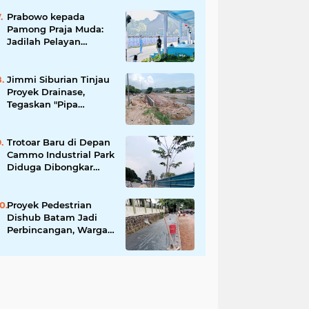
Tingkatkan Keamanan
Informasi Pemerintah
Prabowo kepada
Pamong Praja Muda:
Jadilah Pelayan
Rakyat yang Jujur,
Disiplin, dan Bebas
Korupsi
Jimmi Siburian Tinjau
Proyek Drainase,
Tegaskan "Pipa
Misterius" Tak Boleh
Hambat
Pembangunan di Sei
Trotoar Baru di Depan
Beduk
Cammo Industrial Park
Diduga Dibongkar
demi Akses Ruko,
Pejalan Kaki Kecewa
Proyek Pedestrian
Dishub Batam Jadi
Perbincangan, Warga
Pertanyakan Urgensi
dan Efektivitas
Penggunaan APBD