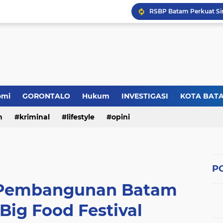
omi
GORONTALO
Hukum
INVESTIGASI
KOTA BAT
n
kriminal
lifestyle
opini
PO
 Pembangunan Batam
Big Food Festival