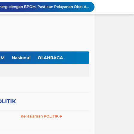
RSBP Batam Perkuat Sinergi dengan BPOM, Pastikan Pelayanan Obat Aman dan Bermutu
Jimmi Siburian Tinjau Proyek Drainase, Tegaskan "Pipa Misterius" Tak Boleh Hambat Pembangunan di Sei Beduk
Antusiasme Masyarakat Membludak, 128.331 Pendaftar Ikuti War Ticket Upacara HUT ke-81 Kemerdekaan RI di Istana
Permudah Investasi, BP Batam Hadirkan Sistem Digital LMS untuk Layanan Alokasi Tanah yang Transparan
Amsakar Achmad Lantik 311 Pejabat Pemko Batam, Tekankan Kinerja, Disiplin, dan Pelayanan Prima
Gas Elpiji Subsidi Diduga Tak Sesuai SOP, Ibu Rumah tangga Keluhkan Tabung Bersiegel Rusak
Sei Beduk Berbenah! Proyek Drainase Senilai Rp32 Miliar Diharapkan Jadi Solusi Permanen Atasi Banjir
Viral Penjual Sapu Lidi Bersama Putrinya yang Menangis, Tamparan Keras di Tengah Maraknya Korupsi
AM
Nasional
OLAHRAGA
Proyek Drainase Sei Beduk Terhambat Pipa Misterius, Warga Desak Pemerintah Buka Hasil Uji Sampel Air
Diduga Jadi Lokasi Penimbunan Solar Subsidi, Gudang di Saguba Batam Dikeluhkan Warga, APH Diminta Bertindak
LITIK
Ke Halaman POLITIK