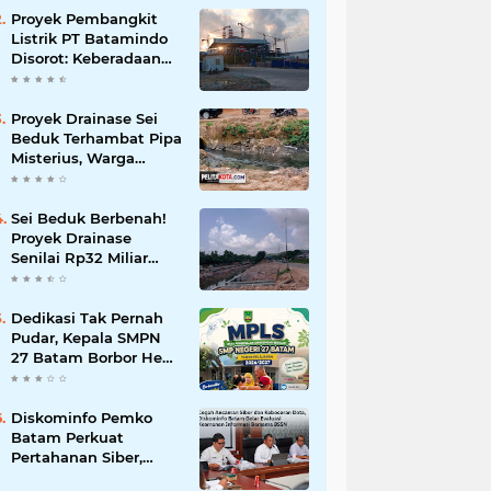
Korupsi
Proyek Pembangkit
Listrik PT Batamindo
Disorot: Keberadaan
TKA Tiongkok dan
Larangan Liputan
Wartawan Jadi
Proyek Drainase Sei
Perhatian
Beduk Terhambat Pipa
Misterius, Warga
Desak Pemerintah
Buka Hasil Uji Sampel
Air
Sei Beduk Berbenah!
Proyek Drainase
Senilai Rp32 Miliar
Diharapkan Jadi Solusi
Permanen Atasi Banjir
Dedikasi Tak Pernah
Pudar, Kepala SMPN
27 Batam Borbor Hehe
Tua Pasaribu Tuai
Apresiasi Orang Tua
Murid
Diskominfo Pemko
Batam Perkuat
Pertahanan Siber,
Satukan OPD