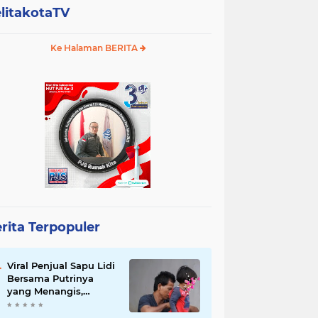
litakotaTV
Ke Halaman BERITA
rita Terpopuler
Viral Penjual Sapu Lidi
Bersama Putrinya
yang Menangis,
Tamparan Keras di
Tengah Maraknya