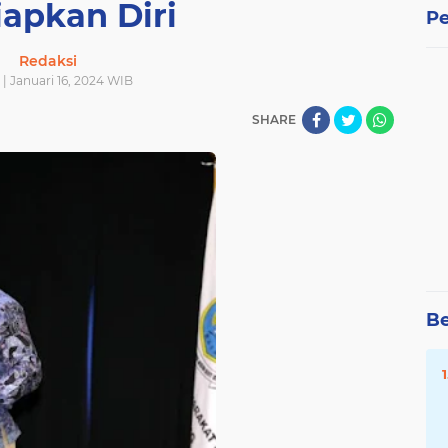
iapkan Diri
Pe
Redaksi
 | Januari 16, 2024 WIB
SHARE
Be