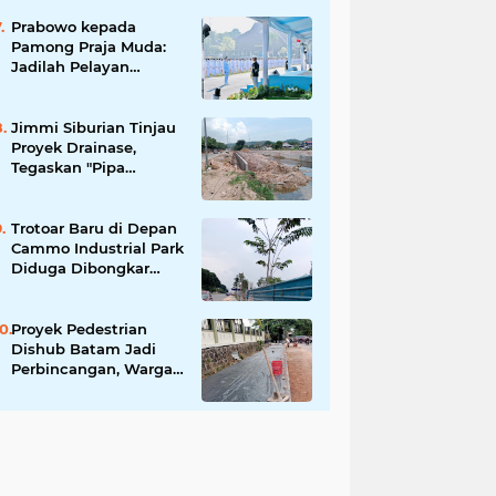
Tingkatkan Keamanan
Informasi Pemerintah
Prabowo kepada
Pamong Praja Muda:
Jadilah Pelayan
Rakyat yang Jujur,
Disiplin, dan Bebas
Korupsi
Jimmi Siburian Tinjau
Proyek Drainase,
Tegaskan "Pipa
Misterius" Tak Boleh
Hambat
Pembangunan di Sei
Trotoar Baru di Depan
Beduk
Cammo Industrial Park
Diduga Dibongkar
demi Akses Ruko,
Pejalan Kaki Kecewa
Proyek Pedestrian
Dishub Batam Jadi
Perbincangan, Warga
Pertanyakan Urgensi
dan Efektivitas
Penggunaan APBD