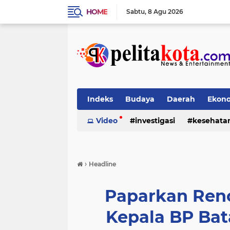
HOME
Sabtu
8 Agu 2026
Indeks
Budaya
Daerah
Ekon
Pendidikan
Video
investigasi
Politik
Sosial
kesehata
›
Headline
Paparkan Ren
Kepala BP Ba