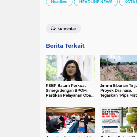
Headline
HEADLINE NEWS
KOTA
komentar
Berita Terkait
RSBP Batam Perkuat
Jimmi Siburian Tinj
Sinergi dengan BPOM,
Proyek Drainase,
Pastikan Pelayanan Obat
Tegaskan "Pipa Mist
Aman dan Bermutu
Tak Boleh Hambat
Pembangunan di Se
Beduk