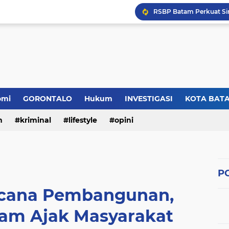
omi
GORONTALO
Hukum
INVESTIGASI
KOTA BAT
n
kriminal
lifestyle
opini
PO
cana Pembangunan,
tam Ajak Masyarakat