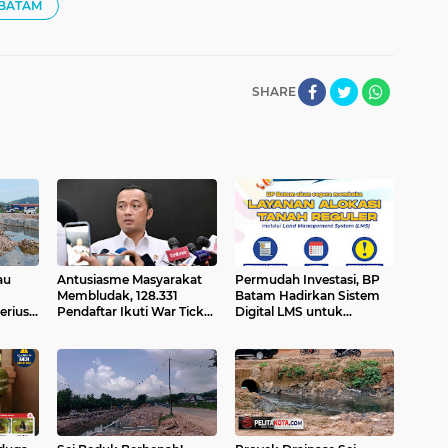
 BATAM
SHARE
au
Antusiasme Masyarakat
Permudah Investasi, BP
Membludak, 128.331
Batam Hadirkan Sistem
erius"
Pendaftar Ikuti War Ticket
Digital LMS untuk
Upacara HUT ke-81
Layanan Alokasi Tanah
i
Kemerdekaan RI di Istana
yang Transparan