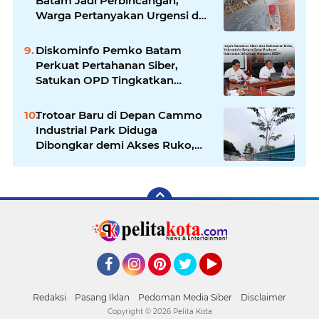
Batam Jadi Perbincangan,
Warga Pertanyakan Urgensi dan
Efektivitas Penggunaan APBD
Diskominfo Pemko Batam
Perkuat Pertahanan Siber,
Satukan OPD Tingkatkan
Keamanan Informasi
Pemerintah
Trotoar Baru di Depan Cammo
Industrial Park Diduga
Dibongkar demi Akses Ruko,
Pejalan Kaki Kecewa
Facebook
Instagram
Pinterest
Twitter
YouTube
Redaksi
Pasang Iklan
Pedoman Media Siber
Disclaimer
Copyright ©
2026 Pelita Kota