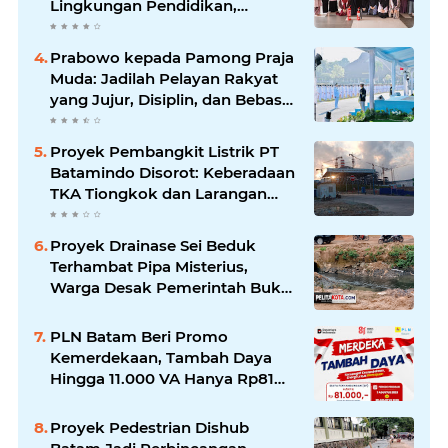
Lingkungan Pendidikan,
Serahkan APAR dan Rambu K3
Prabowo kepada Pamong Praja
Muda: Jadilah Pelayan Rakyat
yang Jujur, Disiplin, dan Bebas
Korupsi
Proyek Pembangkit Listrik PT
Batamindo Disorot: Keberadaan
TKA Tiongkok dan Larangan
Liputan Wartawan Jadi
Perhatian
Proyek Drainase Sei Beduk
Terhambat Pipa Misterius,
Warga Desak Pemerintah Buka
Hasil Uji Sampel Air
PLN Batam Beri Promo
Kemerdekaan, Tambah Daya
Hingga 11.000 VA Hanya Rp81
Ribu
Proyek Pedestrian Dishub