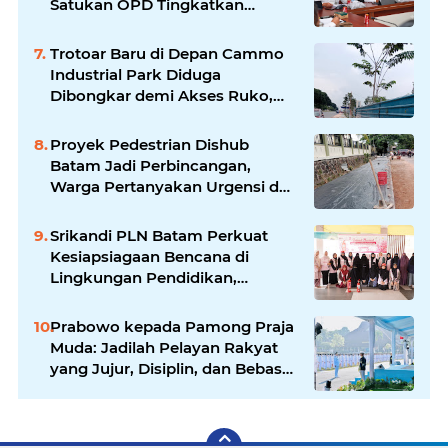
Satukan OPD Tingkatkan
Keamanan Informasi
Pemerintah
Trotoar Baru di Depan Cammo
Industrial Park Diduga
Dibongkar demi Akses Ruko,
Pejalan Kaki Kecewa
Proyek Pedestrian Dishub
Batam Jadi Perbincangan,
Warga Pertanyakan Urgensi dan
Efektivitas Penggunaan APBD
Srikandi PLN Batam Perkuat
Kesiapsiagaan Bencana di
Lingkungan Pendidikan,
Serahkan APAR dan Rambu K3
Prabowo kepada Pamong Praja
Muda: Jadilah Pelayan Rakyat
yang Jujur, Disiplin, dan Bebas
Korupsi