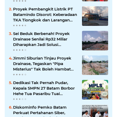
Maraknya Korupsi
Proyek Pembangkit Listrik PT
Batamindo Disorot: Keberadaan
TKA Tiongkok dan Larangan
Liputan Wartawan Jadi
Perhatian
Sei Beduk Berbenah! Proyek
Drainase Senilai Rp32 Miliar
Diharapkan Jadi Solusi
Permanen Atasi Banjir
Jimmi Siburian Tinjau Proyek
Drainase, Tegaskan "Pipa
Misterius" Tak Boleh Hambat
Pembangunan di Sei Beduk
Dedikasi Tak Pernah Pudar,
Kepala SMPN 27 Batam Borbor
Hehe Tua Pasaribu Tuai
Apresiasi Orang Tua Murid
Diskominfo Pemko Batam
Perkuat Pertahanan Siber,