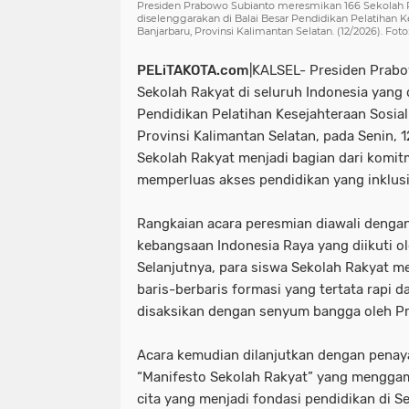
Presiden Prabowo Subianto meresmikan 166 Sekolah Ra
diselenggarakan di Balai Besar Pendidikan Pelatihan K
Banjarbaru, Provinsi Kalimantan Selatan. (12/2026). Fot
PELiTAKOTA.com
|KALSEL- Presiden Prab
Sekolah Rakyat di seluruh Indonesia yang 
Pendidikan Pelatihan Kesejahteraan Sosial
Provinsi Kalimantan Selatan, pada Senin, 
Sekolah Rakyat menjadi bagian dari komi
memperluas akses pendidikan yang inklusi
Rangkaian acara peresmian diawali denga
kebangsaan Indonesia Raya yang diikuti ol
Selanjutnya, para siswa Sekolah Rakyat 
baris-berbaris formasi yang tertata rapi
disaksikan dengan senyum bangga oleh P
Acara kemudian dilanjutkan dengan penay
“Manifesto Sekolah Rakyat” yang mengga
cita yang menjadi fondasi pendidikan di S