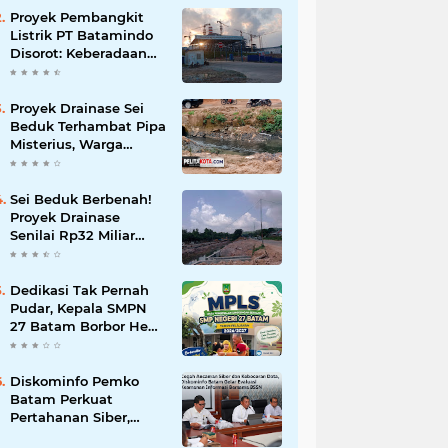
Korupsi
Proyek Pembangkit
Listrik PT Batamindo
Disorot: Keberadaan
TKA Tiongkok dan
Larangan Liputan
Wartawan Jadi
Proyek Drainase Sei
Perhatian
Beduk Terhambat Pipa
Misterius, Warga
Desak Pemerintah
Buka Hasil Uji Sampel
Air
Sei Beduk Berbenah!
Proyek Drainase
Senilai Rp32 Miliar
Diharapkan Jadi Solusi
Permanen Atasi Banjir
Dedikasi Tak Pernah
Pudar, Kepala SMPN
27 Batam Borbor Hehe
Tua Pasaribu Tuai
Apresiasi Orang Tua
Murid
Diskominfo Pemko
Batam Perkuat
Pertahanan Siber,
Satukan OPD