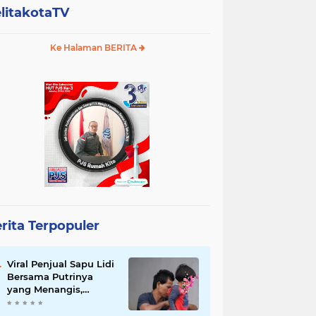
litakotaTV
Ke Halaman BERITA
rita Terpopuler
Viral Penjual Sapu Lidi
Bersama Putrinya
yang Menangis,
Tamparan Keras di
Tengah Maraknya