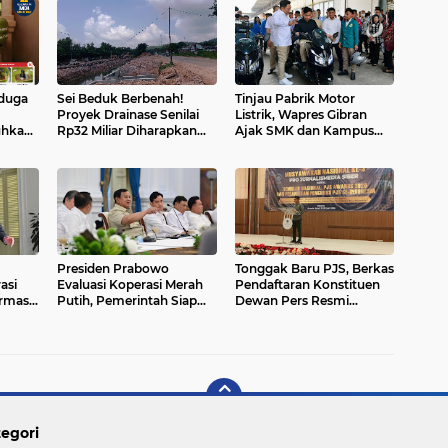
iduga
Sei Beduk Berbenah!
Tinjau Pabrik Motor
Proyek Drainase Senilai
Listrik, Wapres Gibran
uhkan
Rp32 Miliar Diharapkan
Ajak SMK dan Kampus
usak
Jadi Solusi Permanen
Perkuat Ekosistem
Atasi Banjir
Industri EV
Presiden Prabowo
Tonggak Baru PJS, Berkas
asi
Evaluasi Koperasi Merah
Pendaftaran Konstituen
rmasi
Putih, Pemerintah Siap
Dewan Pers Resmi
Percepat Penguatan
Diserahkan
Ekonomi Kerakyatan
egori