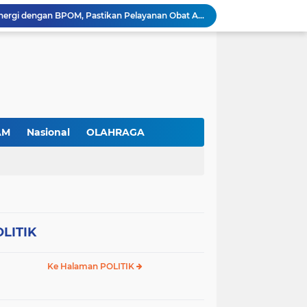
Jimmi Siburian Tinjau Proyek Drainase, Tegaskan "Pipa Misterius" Tak Boleh Hambat Pembangunan di Sei Beduk
Antusiasme Masyarakat Membludak, 128.331 Pendaftar Ikuti War Ticket Upacara HUT ke-81 Kemerdekaan RI di Istana
Permudah Investasi, BP Batam Hadirkan Sistem Digital LMS untuk Layanan Alokasi Tanah yang Transparan
Amsakar Achmad Lantik 311 Pejabat Pemko Batam, Tekankan Kinerja, Disiplin, dan Pelayanan Prima
Gas Elpiji Subsidi Diduga Tak Sesuai SOP, Ibu Rumah tangga Keluhkan Tabung Bersiegel Rusak
Sei Beduk Berbenah! Proyek Drainase Senilai Rp32 Miliar Diharapkan Jadi Solusi Permanen Atasi Banjir
Viral Penjual Sapu Lidi Bersama Putrinya yang Menangis, Tamparan Keras di Tengah Maraknya Korupsi
Proyek Drainase Sei Beduk Terhambat Pipa Misterius, Warga Desak Pemerintah Buka Hasil Uji Sampel Air
AM
Nasional
OLAHRAGA
Diduga Jadi Lokasi Penimbunan Solar Subsidi, Gudang di Saguba Batam Dikeluhkan Warga, APH Diminta Bertindak
RSBP Batam Perkuat Sinergi dengan BPOM, Pastikan Pelayanan Obat Aman dan Bermutu
LITIK
Ke Halaman POLITIK