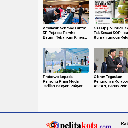
Amsakar Achmad Lantik
Gas Elpiji Subsidi D
311 Pejabat Pemko
Tak Sesuai SOP, Ibu
Batam, Tekankan Kinerja,
Rumah tangga Kel
Disiplin, dan Pelayanan
Tabung Bersiegel R
Prima
Prabowo kepada
Gibran Tegaskan
Pamong Praja Muda:
Pentingnya Kolabor
Jadilah Pelayan Rakyat
ASEAN, Bahas Refo
yang Jujur, Disiplin, dan
Birokrasi, Olahraga
Bebas Korupsi
Disabilitas, dan
Penanganan TPPO
dengan Kamboja
Kat