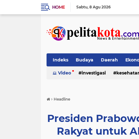
HOME
Sabtu
8 Agu 2026
Indeks
Budaya
Daerah
Ekon
Pendidikan
Video
investigasi
Politik
Sosial
kesehata
›
Headline
Presiden Prabow
Rakyat untuk A