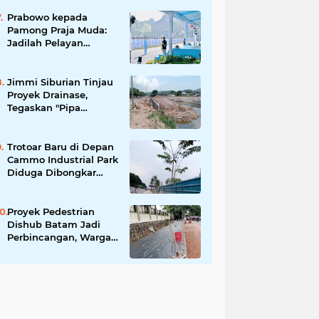
Tingkatkan Keamanan
Informasi Pemerintah
Prabowo kepada
Pamong Praja Muda:
Jadilah Pelayan
Rakyat yang Jujur,
Disiplin, dan Bebas
Korupsi
Jimmi Siburian Tinjau
Proyek Drainase,
Tegaskan "Pipa
Misterius" Tak Boleh
Hambat
Pembangunan di Sei
Trotoar Baru di Depan
Beduk
Cammo Industrial Park
Diduga Dibongkar
demi Akses Ruko,
Pejalan Kaki Kecewa
Proyek Pedestrian
Dishub Batam Jadi
Perbincangan, Warga
Pertanyakan Urgensi
dan Efektivitas
Penggunaan APBD