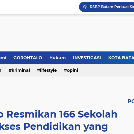
omi
GORONTALO
Hukum
INVESTIGASI
KOTA BAT
n
kriminal
lifestyle
opini
PO
o Resmikan 166 Sekolah
kses Pendidikan yang