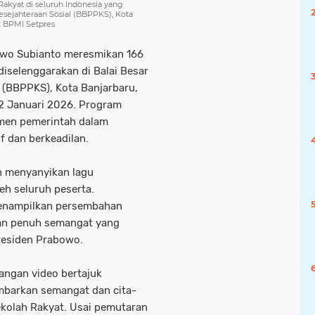
kyat di seluruh Indonesia yang
esejahteraan Sosial (BBPPKS), Kota
o: BPMI Setpres
owo Subianto meresmikan 166
diselenggarakan di Balai Besar
 (BBPPKS), Kota Banjarbaru,
12 Januari 2026. Program
tmen pemerintah dalam
f dan berkeadilan.
n menyanyikan lagu
eh seluruh peserta.
menampilkan persembahan
 dan penuh semangat yang
residen Prabowo.
angan video bertajuk
mbarkan semangat dan cita-
ekolah Rakyat. Usai pemutaran