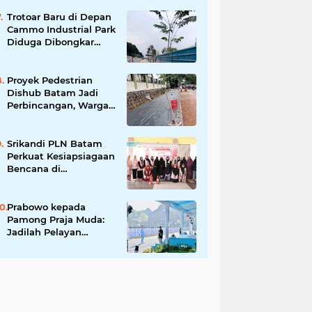
Tingkatkan Keamanan
Informasi Pemerintah
Trotoar Baru di Depan
Cammo Industrial Park
Diduga Dibongkar
demi Akses Ruko,
Pejalan Kaki Kecewa
Proyek Pedestrian
Dishub Batam Jadi
Perbincangan, Warga
Pertanyakan Urgensi
dan Efektivitas
Penggunaan APBD
Srikandi PLN Batam
Perkuat Kesiapsiagaan
Bencana di
Lingkungan
Pendidikan, Serahkan
APAR dan Rambu K3
Prabowo kepada
Pamong Praja Muda:
Jadilah Pelayan
Rakyat yang Jujur,
Disiplin, dan Bebas
Korupsi