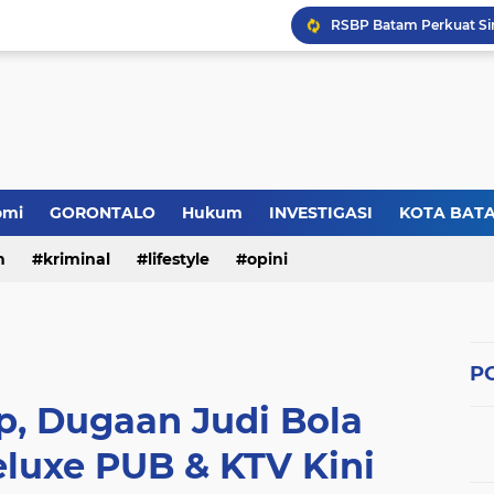
omi
GORONTALO
Hukum
INVESTIGASI
KOTA BAT
n
kriminal
lifestyle
opini
PO
, Dugaan Judi Bola
luxe PUB & KTV Kini