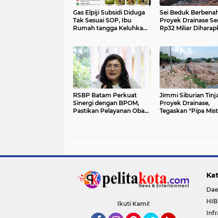
Gas Elpiji Subsidi Diduga
Sei Beduk Berbenah
Tak Sesuai SOP, Ibu
Proyek Drainase Sen
Rumah tangga Keluhkan
Rp32 Miliar Dihara
Tabung Bersiegel Rusak
Jadi Solusi Perman
Atasi Banjir
RSBP Batam Perkuat
Jimmi Siburian Tinj
Sinergi dengan BPOM,
Proyek Drainase,
Pastikan Pelayanan Obat
Tegaskan "Pipa Mist
Aman dan Bermutu
Tak Boleh Hambat
Pembangunan di Se
Beduk
Kat
Dae
HI
Ikuti Kami!
Inf