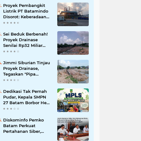
Korupsi
Proyek Pembangkit
Listrik PT Batamindo
Disorot: Keberadaan
TKA Tiongkok dan
Larangan Liputan
Wartawan Jadi
Sei Beduk Berbenah!
Perhatian
Proyek Drainase
Senilai Rp32 Miliar
Diharapkan Jadi Solusi
Permanen Atasi Banjir
Jimmi Siburian Tinjau
Proyek Drainase,
Tegaskan "Pipa
Misterius" Tak Boleh
Hambat
Pembangunan di Sei
Dedikasi Tak Pernah
Beduk
Pudar, Kepala SMPN
27 Batam Borbor Hehe
Tua Pasaribu Tuai
Apresiasi Orang Tua
Murid
Diskominfo Pemko
Batam Perkuat
Pertahanan Siber,
Satukan OPD