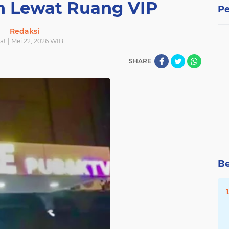
n Lewat Ruang VIP
Pe
Redaksi
t | Mei 22, 2026 WIB
SHARE
Be