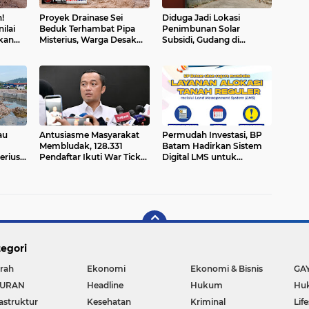
!
Proyek Drainase Sei
Diduga Jadi Lokasi
ilai
Beduk Terhambat Pipa
Penimbunan Solar
pkan
Misterius, Warga Desak
Subsidi, Gudang di
en
Pemerintah Buka Hasil Uji
Saguba Batam
Sampel Air
Dikeluhkan Warga, APH
Diminta Bertindak
au
Antusiasme Masyarakat
Permudah Investasi, BP
Membludak, 128.331
Batam Hadirkan Sistem
erius"
Pendaftar Ikuti War Ticket
Digital LMS untuk
Upacara HUT ke-81
Layanan Alokasi Tanah
i
Kemerdekaan RI di Istana
yang Transparan
egori
rah
Ekonomi
Ekonomi & Bisnis
GA
BURAN
Headline
Hukum
Huk
rastruktur
Kesehatan
Kriminal
Lif