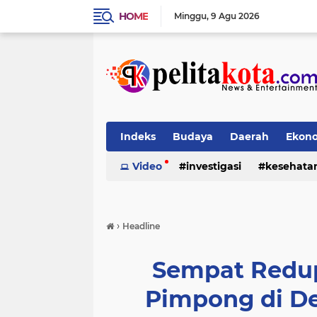
HOME
Minggu
9 Agu 2026
Indeks
Budaya
Daerah
Ekon
Pendidikan
Video
investigasi
Politik
Sosial
kesehata
›
Headline
Sempat Redup
Pimpong di De