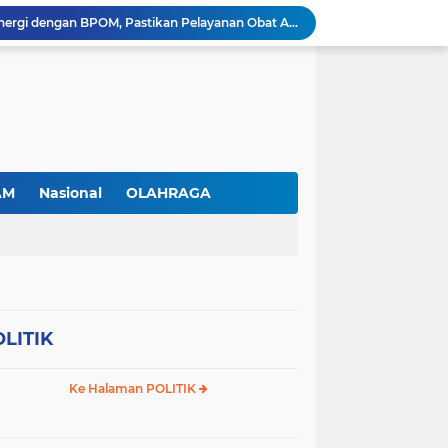
RSBP Batam Perkuat Sinergi dengan BPOM, Pastikan Pelayanan Obat Aman dan Bermutu
Jimmi Siburian Tinjau Proyek Drainase, Tegaskan "Pipa Misterius" Tak Boleh Hambat Pembangunan di Sei Beduk
Antusiasme Masyarakat Membludak, 128.331 Pendaftar Ikuti War Ticket Upacara HUT ke-81 Kemerdekaan RI di Istana
Permudah Investasi, BP Batam Hadirkan Sistem Digital LMS untuk Layanan Alokasi Tanah yang Transparan
Amsakar Achmad Lantik 311 Pejabat Pemko Batam, Tekankan Kinerja, Disiplin, dan Pelayanan Prima
Gas Elpiji Subsidi Diduga Tak Sesuai SOP, Ibu Rumah tangga Keluhkan Tabung Bersiegel Rusak
Sei Beduk Berbenah! Proyek Drainase Senilai Rp32 Miliar Diharapkan Jadi Solusi Permanen Atasi Banjir
Viral Penjual Sapu Lidi Bersama Putrinya yang Menangis, Tamparan Keras di Tengah Maraknya Korupsi
AM
Nasional
OLAHRAGA
Proyek Drainase Sei Beduk Terhambat Pipa Misterius, Warga Desak Pemerintah Buka Hasil Uji Sampel Air
Diduga Jadi Lokasi Penimbunan Solar Subsidi, Gudang di Saguba Batam Dikeluhkan Warga, APH Diminta Bertindak
LITIK
Ke Halaman POLITIK