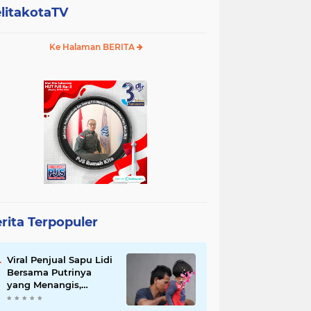
litakotaTV
Ke Halaman BERITA
rita Terpopuler
Viral Penjual Sapu Lidi
Bersama Putrinya
yang Menangis,
Tamparan Keras di
Tengah Maraknya