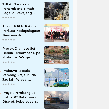
Korupsi
TNI AL Tangkap
Penambang Timah
Ilegal di Pekajang,
Diharapkan Ungkap
Jaringan hingga
Dalang Utama
Srikandi PLN Batam
Perkuat Kesiapsiagaan
Bencana di
Lingkungan
Pendidikan, Serahkan
APAR dan Rambu K3
Proyek Drainase Sei
Beduk Terhambat Pipa
Misterius, Warga
Desak Pemerintah
Buka Hasil Uji Sampel
Air
Prabowo kepada
Pamong Praja Muda:
Jadilah Pelayan
Rakyat yang Jujur,
Disiplin, dan Bebas
Korupsi
Proyek Pembangkit
Listrik PT Batamindo
Disorot: Keberadaan
TKA Tiongkok dan