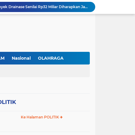
Sei Beduk Berbenah! Proyek Drainase Senilai Rp32 Miliar Diharapkan Jadi Solusi Permanen Atasi Banjir
Viral Penjual Sapu Lidi Bersama Putrinya yang Menangis, Tamparan Keras di Tengah Maraknya Korupsi
Proyek Drainase Sei Beduk Terhambat Pipa Misterius, Warga Desak Pemerintah Buka Hasil Uji Sampel Air
PLN Batam Beri Promo Kemerdekaan, Tambah Daya Hingga 11.000 VA Hanya Rp81 Ribu
TNI AL Tangkap Penambang Timah Ilegal di Pekajang, Diharapkan Ungkap Jaringan hingga Dalang Utama
Tinjau Pabrik Motor Listrik, Wapres Gibran Ajak SMK dan Kampus Perkuat Ekosistem Industri EV
Srikandi PLN Batam Perkuat Kesiapsiagaan Bencana di Lingkungan Pendidikan, Serahkan APAR dan Rambu K3
Prabowo kepada Pamong Praja Muda: Jadilah Pelayan Rakyat yang Jujur, Disiplin, dan Bebas Korupsi
AM
Nasional
OLAHRAGA
Trotoar Baru di Depan Cammo Industrial Park Diduga Dibongkar demi Akses Ruko, Pejalan Kaki Kecewa
Gas Elpiji Subsidi Diduga Tak Sesuai SOP, Ibu Rumah tangga Keluhkan Tabung Bersiegel Rusak
LITIK
Ke Halaman POLITIK