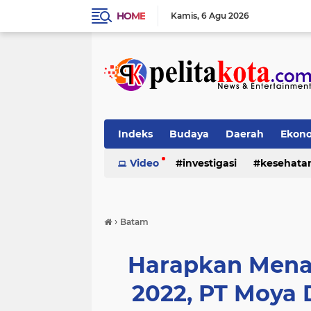
HOME
Kamis
6 Agu 2026
Indeks
Budaya
Daerah
Ekon
Pendidikan
Video
investigasi
Politik
Sosial
kesehata
›
Batam
Harapkan Mena
2022, PT Moya 