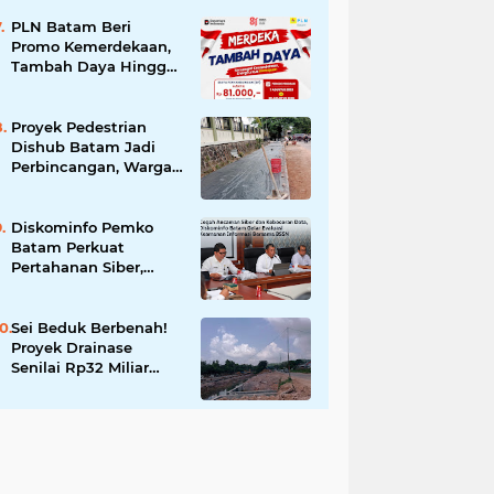
Larangan Liputan
Wartawan Jadi
PLN Batam Beri
Perhatian
Promo Kemerdekaan,
Tambah Daya Hingga
11.000 VA Hanya Rp81
Ribu
Proyek Pedestrian
Dishub Batam Jadi
Perbincangan, Warga
Pertanyakan Urgensi
dan Efektivitas
Penggunaan APBD
Diskominfo Pemko
Batam Perkuat
Pertahanan Siber,
Satukan OPD
Tingkatkan Keamanan
Informasi Pemerintah
Sei Beduk Berbenah!
Proyek Drainase
Senilai Rp32 Miliar
Diharapkan Jadi Solusi
Permanen Atasi Banjir