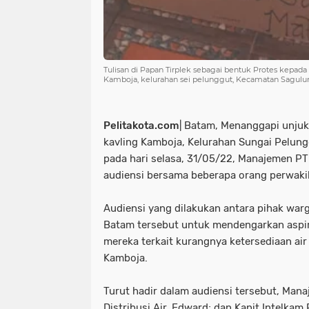
Tulisan di Papan Tirplek sebagai bentuk Protes kepada 
Kamboja, kelurahan sei pelunggut, Kecamatan Sagulu
Pelitakota.com
| Batam, Menanggapi unjuk
kavling Kamboja, Kelurahan Sungai Pelung
pada hari selasa, 31/05/22, Manajemen P
audiensi bersama beberapa orang perwaki
Audiensi yang dilakukan antara pihak war
Batam tersebut untuk mendengarkan aspir
mereka terkait kurangnya ketersediaan air 
Kamboja.
Turut hadir dalam audiensi tersebut, Man
Distribusi Air, Edward; dan Kanit Intelkam