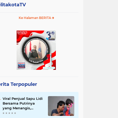
litakotaTV
Ke Halaman BERITA
rita Terpopuler
Viral Penjual Sapu Lidi
Bersama Putrinya
yang Menangis,
Tamparan Keras di
Tengah Maraknya