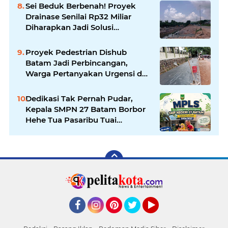
Sei Beduk Berbenah! Proyek
Drainase Senilai Rp32 Miliar
Diharapkan Jadi Solusi
Permanen Atasi Banjir
Proyek Pedestrian Dishub
Batam Jadi Perbincangan,
Warga Pertanyakan Urgensi dan
Efektivitas Penggunaan APBD
Dedikasi Tak Pernah Pudar,
Kepala SMPN 27 Batam Borbor
Hehe Tua Pasaribu Tuai
Apresiasi Orang Tua Murid
Facebook
Instagram
Pinterest
Twitter
YouTube