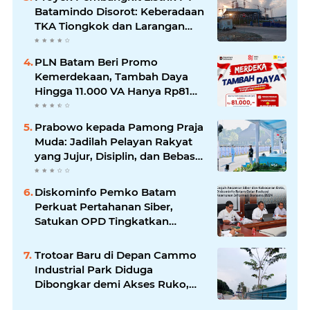
Batamindo Disorot: Keberadaan
TKA Tiongkok dan Larangan
Liputan Wartawan Jadi
Perhatian
PLN Batam Beri Promo
Kemerdekaan, Tambah Daya
Hingga 11.000 VA Hanya Rp81
Ribu
Prabowo kepada Pamong Praja
Muda: Jadilah Pelayan Rakyat
yang Jujur, Disiplin, dan Bebas
Korupsi
Diskominfo Pemko Batam
Perkuat Pertahanan Siber,
Satukan OPD Tingkatkan
Keamanan Informasi
Pemerintah
Trotoar Baru di Depan Cammo
Industrial Park Diduga
Dibongkar demi Akses Ruko,
Pejalan Kaki Kecewa