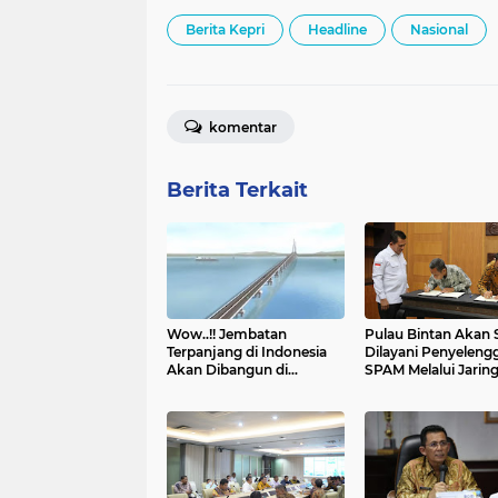
Berita Kepri
Headline
Nasional
komentar
Berita Terkait
Wow..!! Jembatan
Pulau Bintan Akan 
Terpanjang di Indonesia
Dilayani Penyeleng
Akan Dibangun di
SPAM Melalui Jarin
Kepulauan Riau
Perpipaan SWRO