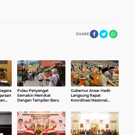
SHARE
Segera
Pulau Penyengat
Gubernur Ansar Hadir
garaan
Semakin Memikat
Langsung Rapat
gan
Dengan Tampilan Baru
Koordinasi Nasional
Kepala Daerah dan
Forkopimda Seluruh
Indonesia