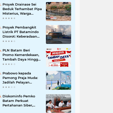
Korupsi
Proyek Drainase Sei
Beduk Terhambat Pipa
Misterius, Warga
Desak Pemerintah
Buka Hasil Uji Sampel
Air
Proyek Pembangkit
Listrik PT Batamindo
Disorot: Keberadaan
TKA Tiongkok dan
Larangan Liputan
Wartawan Jadi
PLN Batam Beri
Perhatian
Promo Kemerdekaan,
Tambah Daya Hingga
11.000 VA Hanya Rp81
Ribu
Prabowo kepada
Pamong Praja Muda:
Jadilah Pelayan
Rakyat yang Jujur,
Disiplin, dan Bebas
Korupsi
Diskominfo Pemko
Batam Perkuat
Pertahanan Siber,
Satukan OPD