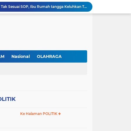
Gas Elpiji Subsidi Diduga Tak Sesuai SOP, Ibu Rumah tangga Keluhkan Tabung Bersiegel Rusak
Sei Beduk Berbenah! Proyek Drainase Senilai Rp32 Miliar Diharapkan Jadi Solusi Permanen Atasi Banjir
Viral Penjual Sapu Lidi Bersama Putrinya yang Menangis, Tamparan Keras di Tengah Maraknya Korupsi
Proyek Drainase Sei Beduk Terhambat Pipa Misterius, Warga Desak Pemerintah Buka Hasil Uji Sampel Air
PLN Batam Beri Promo Kemerdekaan, Tambah Daya Hingga 11.000 VA Hanya Rp81 Ribu
TNI AL Tangkap Penambang Timah Ilegal di Pekajang, Diharapkan Ungkap Jaringan hingga Dalang Utama
Tinjau Pabrik Motor Listrik, Wapres Gibran Ajak SMK dan Kampus Perkuat Ekosistem Industri EV
Srikandi PLN Batam Perkuat Kesiapsiagaan Bencana di Lingkungan Pendidikan, Serahkan APAR dan Rambu K3
AM
Nasional
OLAHRAGA
Prabowo kepada Pamong Praja Muda: Jadilah Pelayan Rakyat yang Jujur, Disiplin, dan Bebas Korupsi
Antusiasme Masyarakat Membludak, 128.331 Pendaftar Ikuti War Ticket Upacara HUT ke-81 Kemerdekaan RI di Istana
LITIK
Ke Halaman POLITIK