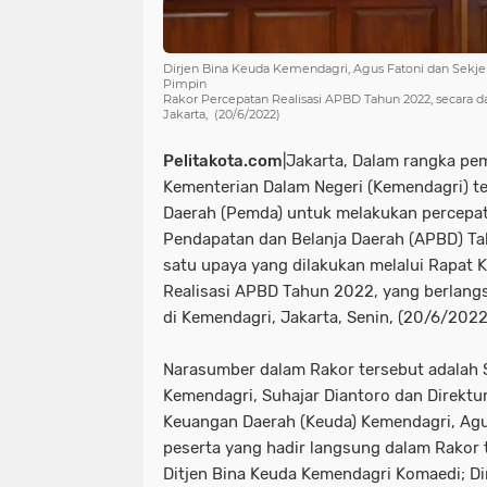
Dirjen Bina Keuda Kemendagri, Agus Fatoni dan Sekj
Pimpin
Rakor Percepatan Realisasi APBD Tahun 2022, secara d
Jakarta, (20/6/2022)
Pelitakota.com
|Jakarta, Dalam rangka pe
Kementerian Dalam Negeri (Kemendagri) 
Daerah (Pemda) untuk melakukan percepat
Pendapatan dan Belanja Daerah (APBD) Ta
satu upaya yang dilakukan melalui Rapat 
Realisasi APBD Tahun 2022, yang berlangs
di Kemendagri, Jakarta, Senin, (20/6/2022
Narasumber dalam Rakor tersebut adalah S
Kemendagri, Suhajar Diantoro dan Direktur 
Keuangan Daerah (Keuda) Kemendagri, Agus
peserta yang hadir langsung dalam Rakor 
Ditjen Bina Keuda Kemendagri Komaedi; Dir