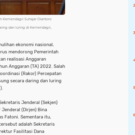
en Kemendagri Suhajar Diantoro
aring dan luring di Kemendagri,
mulihan ekonomi nasional,
terus mendorong Pemerintah
an realisasi Anggaran
hun Anggaran (TA) 2022. Salah
Koordinasi (Rakor) Percepatan
ung secara daring dan luring
).
ekretaris Jenderal (Sekjen)
Jenderal (Dirjen) Bina
 Fatoni. Sementara itu,
tersebut adalah Sekretaris
ektur Fasilitasi Dana