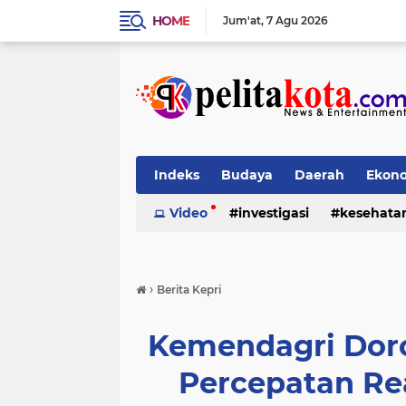
HOME
Jum'at
7 Agu 2026
Indeks
Budaya
Daerah
Ekon
Pendidikan
Video
investigasi
Politik
Sosial
kesehata
›
Berita Kepri
Kemendagri Dor
Percepatan Re