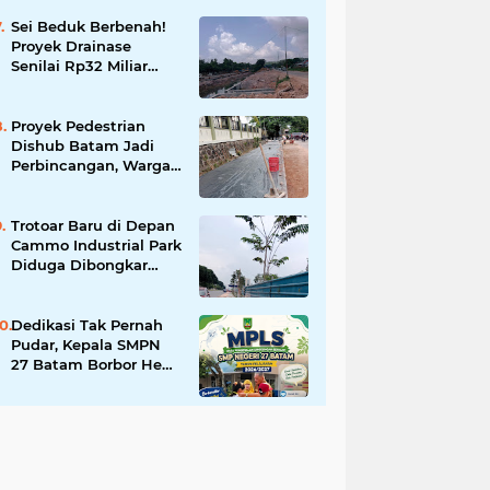
Tingkatkan Keamanan
Informasi Pemerintah
Sei Beduk Berbenah!
Proyek Drainase
Senilai Rp32 Miliar
Diharapkan Jadi Solusi
Permanen Atasi Banjir
Proyek Pedestrian
Dishub Batam Jadi
Perbincangan, Warga
Pertanyakan Urgensi
dan Efektivitas
Penggunaan APBD
Trotoar Baru di Depan
Cammo Industrial Park
Diduga Dibongkar
demi Akses Ruko,
Pejalan Kaki Kecewa
Dedikasi Tak Pernah
Pudar, Kepala SMPN
27 Batam Borbor Hehe
Tua Pasaribu Tuai
Apresiasi Orang Tua
Murid