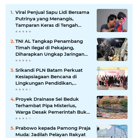
Viral Penjual Sapu Lidi Bersama
Putrinya yang Menangis,
Tamparan Keras di Tengah
Maraknya Korupsi
TNI AL Tangkap Penambang
Timah Ilegal di Pekajang,
Diharapkan Ungkap Jaringan
hingga Dalang Utama
Srikandi PLN Batam Perkuat
Kesiapsiagaan Bencana di
Lingkungan Pendidikan,
Serahkan APAR dan Rambu K3
Proyek Drainase Sei Beduk
Terhambat Pipa Misterius,
Warga Desak Pemerintah Buka
Hasil Uji Sampel Air
Prabowo kepada Pamong Praja
Muda: Jadilah Pelayan Rakyat