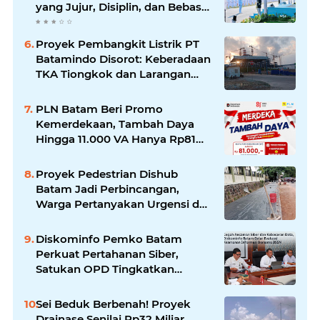
yang Jujur, Disiplin, dan Bebas
Korupsi
Proyek Pembangkit Listrik PT
Batamindo Disorot: Keberadaan
TKA Tiongkok dan Larangan
Liputan Wartawan Jadi
Perhatian
PLN Batam Beri Promo
Kemerdekaan, Tambah Daya
Hingga 11.000 VA Hanya Rp81
Ribu
Proyek Pedestrian Dishub
Batam Jadi Perbincangan,
Warga Pertanyakan Urgensi dan
Efektivitas Penggunaan APBD
Diskominfo Pemko Batam
Perkuat Pertahanan Siber,
Satukan OPD Tingkatkan
Keamanan Informasi
Pemerintah
Sei Beduk Berbenah! Proyek
Drainase Senilai Rp32 Miliar