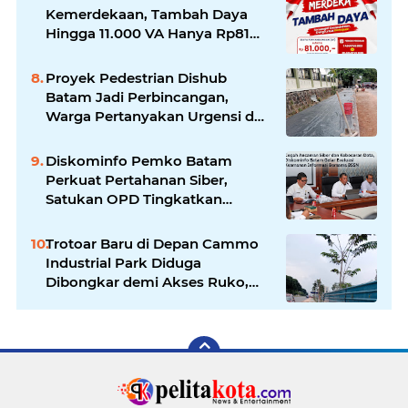
Kemerdekaan, Tambah Daya
Hingga 11.000 VA Hanya Rp81
Ribu
Proyek Pedestrian Dishub
Batam Jadi Perbincangan,
Warga Pertanyakan Urgensi dan
Efektivitas Penggunaan APBD
Diskominfo Pemko Batam
Perkuat Pertahanan Siber,
Satukan OPD Tingkatkan
Keamanan Informasi
Pemerintah
Trotoar Baru di Depan Cammo
Industrial Park Diduga
Dibongkar demi Akses Ruko,
Pejalan Kaki Kecewa