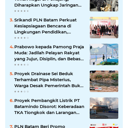
Diharapkan Ungkap Jaringan
hingga Dalang Utama
Srikandi PLN Batam Perkuat
Kesiapsiagaan Bencana di
Lingkungan Pendidikan,
Serahkan APAR dan Rambu K3
Prabowo kepada Pamong Praja
Muda: Jadilah Pelayan Rakyat
yang Jujur, Disiplin, dan Bebas
Korupsi
Proyek Drainase Sei Beduk
Terhambat Pipa Misterius,
Warga Desak Pemerintah Buka
Hasil Uji Sampel Air
Proyek Pembangkit Listrik PT
Batamindo Disorot: Keberadaan
TKA Tiongkok dan Larangan
Liputan Wartawan Jadi
Perhatian
PLN Batam Beri Promo